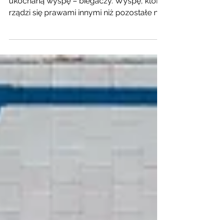
ZOSTAĆ ODBYTY
Wytnijmy to i zostawmy tylko jedną, moją
ukochaną wyspę – biegaczy. Wyspę, która
rządzi się prawami innymi niż pozostałe na
tym całym...