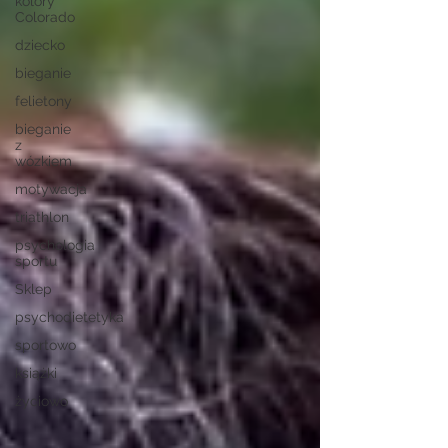
kolory
Colorado
dziecko
bieganie
felietony
bieganie
z
wózkiem
motywacja
triathlon
psychologia
sportu
Sklep
psychodietetyka
sportowo
książki
życiowo