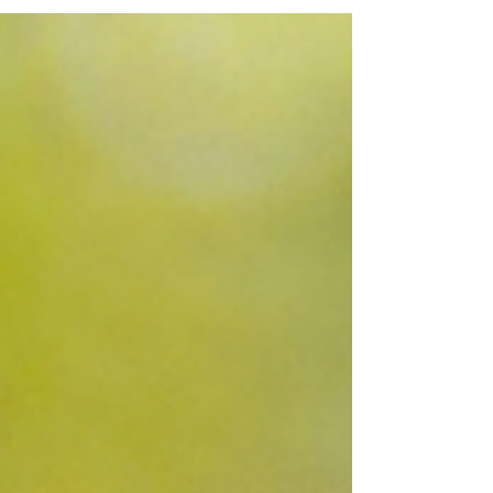
osób zaczęło biegać, choć im czasem też
się nie chce. Życie!