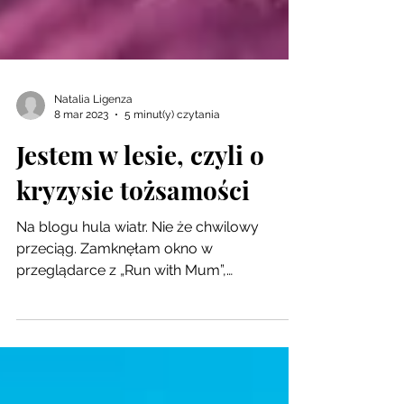
Natalia Ligenza
8 mar 2023
5 minut(y) czytania
Jestem w lesie, czyli o
kryzysie tożsamości
Na blogu hula wiatr. Nie że chwilowy
przeciąg. Zamknęłam okno w
przeglądarce z „Run with Mum”,
zatrzasnęłam wręcz, tak z buta. Dalej...