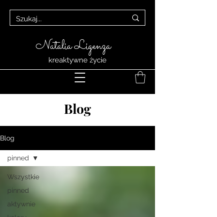
Natalia Ligenza
kreaktywne życie
Blog
Blog
pinned
Wszystkie
pinned
aktywnie