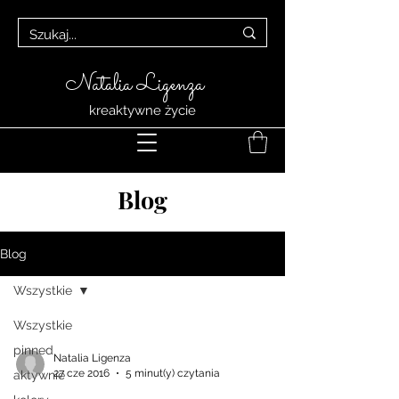
Natalia Ligenza
kreaktywne życie
Blog
Blog
Wszystkie
Wszystkie
pinned
Natalia Ligenza
27 cze 2016
5 minut(y) czytania
aktywnie