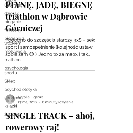
kolory
PŁYNĘ, JADĘ, BIEGNĘ –
Colorado
triathlon w Dąbrowie
dziecko
bieganie
Górniczej
felietony
bieganie z
Podobno do szczęścia starczy 3xS – seks,
wózkiem
sport i samospełnienie (kolejność ustaw
motywacja
sobie sam 😉 ). Jedno to za mało. I tak
triathlon
właśnie musiał...
psychologia
sportu
Sklep
psychodietetyka
Natalia Ligenza
sportowo
27 maj 2016
6 minut(y) czytania
książki
SINGLE TRACK – ahoj,
życiowo
rowerowy raj!