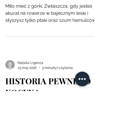
Miło mieć z górki. Zwłaszcza, gdy jesteś
akurat na rowerze w bajecznym lesie i
słyszysz tylko ptaki oraz szum hamulców.
Zabieram Cię na...
Natalia Ligenza
23 maj 2016
3 minut(y) czytania
HISTORIA PEWNEGO
KOCYKA
Z dnia na dzień mała N. pokochała koce.
„Kocik!”. Codziennie wybierała jeden,
zwijała w wielką kulę i maszerowała do
żłobka. Zza „kocika”...