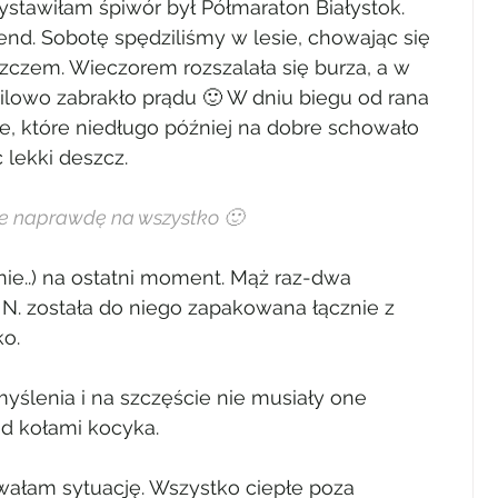
ystawiłam śpiwór był Półmaraton Białystok. 
nd. Sobotę spędziliśmy w lesie, chowając się 
zczem. Wieczorem rozszalała się burza, a w 
owo zabrakło prądu 🙂 W dniu biegu od rana 
e, które niedługo później na dobre schowało 
 lekki deszcz.
e naprawdę na wszystko 🙂
jnie..) na ostatni moment. Mąż raz-dwa 
N. została do niego zapakowana łącznie z 
ko.
ślenia i na szczęście nie musiały one 
od kołami kocyka.
owałam sytuację. Wszystko ciepłe poza 