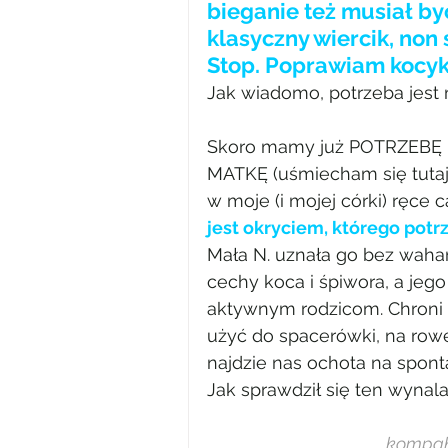
bieganie też musiał by
klasyczny wiercik, non 
Stop. Poprawiam kocyk
Jak wiadomo, potrzeba jest
Skoro mamy już POTRZEBĘ –
MATKĘ (uśmiecham się tutaj s
w moje (i mojej córki) ręce
jest okryciem, którego pot
Mała N. uznała go bez wahani
cechy koca i śpiwora, a jeg
aktywnym rodzicom. Chroni 
użyć do spacerówki, na rower
najdzie nas ochota na spont
Jak sprawdził się ten wynal
kompakt