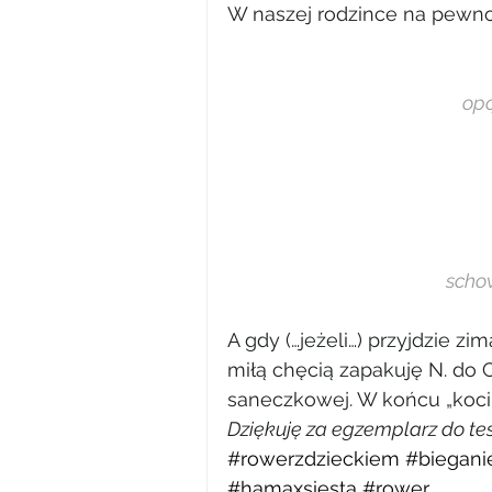
W naszej rodzince na pewno 
opc
scho
A gdy (…jeżeli…) przyjdzie z
miłą chęcią zapakuję N. do C
saneczkowej. W końcu „koci
Dziękuję za egzemplarz do te
#rowerzdzieckiem
#biegani
#hamaxsiesta
#rower