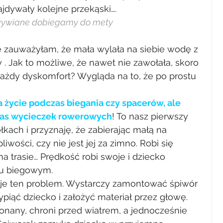
ajdywały kolejne przekąski….
wywiane dobiegamy do mety
ę zauważyłam, że mała wylała na siebie wodę z 
y . Jak to możliwe, że nawet nie zawołała, skoro 
każdy dyskomfort? Wygląda na to, że po prostu 
 życie podczas biegania czy spacerów, ale 
zas wycieczek rowerowych
! To nasz pierwszy 
ach i przyznaję, że zabierając małą na 
ości, czy nie jest jej za zimno. Robi się 
na trasie… Prędkość robi swoje i dziecko 
ku biegowym.
uje ten problem. Wystarczy zamontować śpiwór 
piąć dziecko i założyć materiał przez głowę. 
konany, chroni przed wiatrem, a jednocześnie 