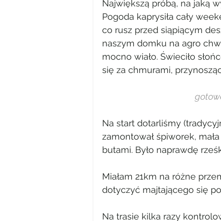
Największą próbą, na jaką w
Pogoda kaprysiła cały weeke
co rusz przed siąpiącym des
naszym domku na agro chwil
mocno wiało. Świeciło słońc
się za chmurami, przynosząc
gotow
Na start dotarliśmy (tradycy
zamontował śpiworek, mała 
butami. Było naprawdę rześ
Miałam 21km na różne przemy
dotyczyć majtającego się p
Na trasie kilka razy kontrol