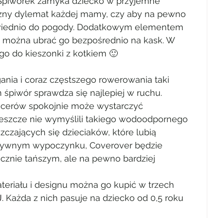
 Śpiworek zamyka dziecko w przyjemne 
czny dylemat każdej mamy, czy aby na pewno 
wiednio do pogody. Dodatkowym elementem 
 że można ubrać go bezpośrednio na kask. W 
go do kieszonki z kotkiem 🙂
nia i coraz częstszego rowerowania taki 
 śpiwór sprawdza się najlepiej w ruchu. 
cerów spokojnie może wystarczyć 
jeszcze nie wymyślili takiego wodoodpornego 
szczających się dzieciaków, które lubią 
tywnym wypoczynku, Coverover będzie 
znie tańszym, ale na pewno bardziej 
eriału i designu można go kupić w trzech 
.
 Każda z nich pasuje na dziecko od 0,5 roku 