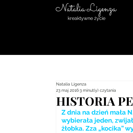
Natalia Ligenza
kreaktywne życie
Natalia Ligenza
23 maj 2016
3 minut(y) czytania
HISTORIA P
Z dnia na dzień mała N.
wybierała jeden, zwija
żłobka. Zza „kocika” wy