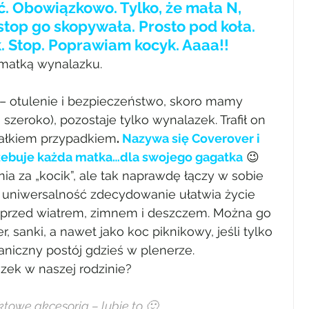
ć. Obowiązkowo. Tylko, że mała N, 
stop go skopywała. Prosto pod koła. 
. Stop. Poprawiam kocyk. Aaaa!!
 matką wynalazku.
 otulenie i bezpieczeństwo, skoro mamy 
zeroko), pozostaje tylko wynalazek. Trafił on 
 całkiem przypadkiem
. 
Nazywa się Coverover i 
rzebuje każda matka…dla swojego gagatka
 😉
a za „kocik”, ale tak naprawdę łączy w sobie 
o uniwersalność zdecydowanie ułatwia życie 
przed wiatrem, zimnem i deszczem. Można go 
, sanki, a nawet jako koc piknikowy, jeśli tylko 
aniczny postój gdzieś w plenerze.
azek w naszej rodzinie?
owe akcesoria – lubię to 🙂