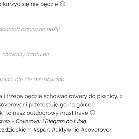
kurzyć się nie będzie 🙂
jonalna osłona na nóżki
chowany kapturek
wana, ale nie skrępowana
ima i trzeba będzie schować rowery do piwnicy, z 
overover i przetestuję go na górce 
k” to nasz outdoorowy must have 🙂
stów – 
Coverover
 i 
Biegam bo lubię
.
ezdzieckiem
#sport
#aktywnie
#coverover