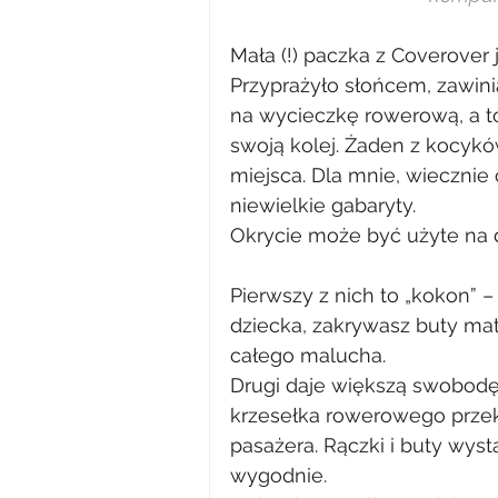
Mała (!) paczka z Coverover 
Przyprażyło słońcem, zawini
na wycieczkę rowerową, a t
swoją kolej. Żaden z kocyków
miejsca. Dla mnie, wiecznie
niewielkie gabaryty.
Okrycie może być użyte na 
Pierwszy z nich to „kokon” –
dziecka, zakrywasz buty ma
całego malucha.
Drugi daje większą swobodę
krzesełka rowerowego prze
pasażera. Rączki i buty wyst
wygodnie.