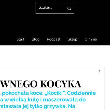
Start
Blog
Podcast
Sklep
O mnie
EWNEGO KOCYKA
 pokochała koce. „Kocik!”. Codziennie 
ła w wielką kulę i maszerowała do 
stawała jej tylko grzywka. Na 