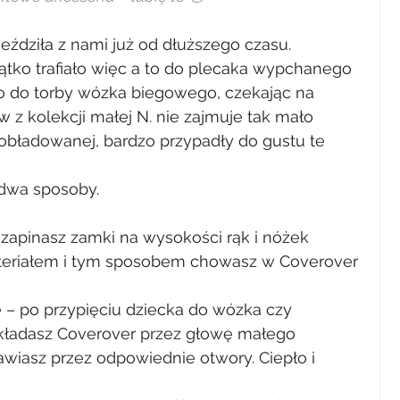
jeździła z nami już od dłuższego czasu. 
ątko trafiało więc a to do plecaka wypchanego 
o do torby wózka biegowego, czekając na 
 z kolekcji małej N. nie zajmuje tak mało 
 obładowanej, bardzo przypadły do gustu te 
dwa sposoby.
 zapinasz zamki na wysokości rąk i nóżek 
teriałem i tym sposobem chowasz w Coverover 
 – po przypięciu dziecka do wózka czy 
kładasz Coverover przez głowę małego 
awiasz przez odpowiednie otwory. Ciepło i 