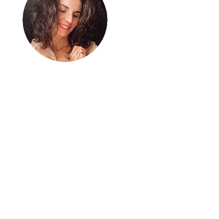
Bez energii nie
ma nic
Mnie ładuje aktywne życie
– samotne kilometry w
biegu i intensywna
(nie)codzienność z rodziną
2+3+1. A gdy jeszcze mi tej
energii zostaje, dzielę się
nią tu. Bierz ją i ruszaj po
swoje!