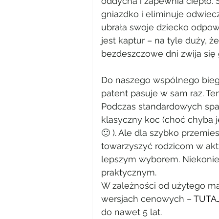
oddycha i zapewnia ciepło.
gniazdko i eliminuje odwie
ubrała swoje dziecko odpo
jest kaptur – na tyle duży,
bezdeszczowe dni zwija się 
Do naszego wspólnego biega
patent pasuje w sam raz. Ten
Podczas standardowych spa
klasyczny koc (choć chyba 
🙂 ). Ale dla szybko przemie
towarzyszyć rodzicom w ak
lepszym wyborem. Niekoniec
praktycznym.
W zależności od użytego mat
wersjach cenowych – 
TUTAJ
do nawet 5 lat.