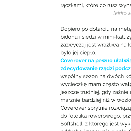
rączkami, które co rusz wyn
lekko 
Dopiero po dotarciu na met
bidonu i siedzi w mini-kałuż
zazwyczaj jest wrażliwa na 
było jej ciepło.
Coverover na pewno ułatwia
zdecydowanie rządzi podc
wspólny sezon na dwóch kółk
wycieczkę mam często wątpliw
jeszcze trudniej, gdy zaśnie 
marznie bardziej niż w wóz
Coverover sprytnie rozwiąz
do fotelika rowerowego, przy
Softshell, z którego jest wy