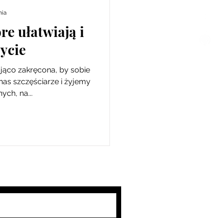
nia
e ułatwiają i
ycie
jąco zakręcona, by sobie
 nas szczęściarze i żyjemy
ch, na...
subskrypcji mojego bloga