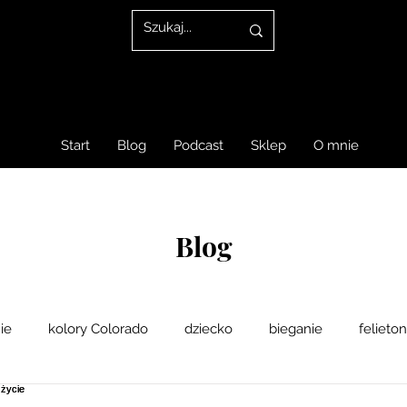
Start
Blog
Podcast
Sklep
O mnie
Blog
ie
kolory Colorado
dziecko
bieganie
felieto
psychologia sportu
Sklep
psychodietetyka
spor