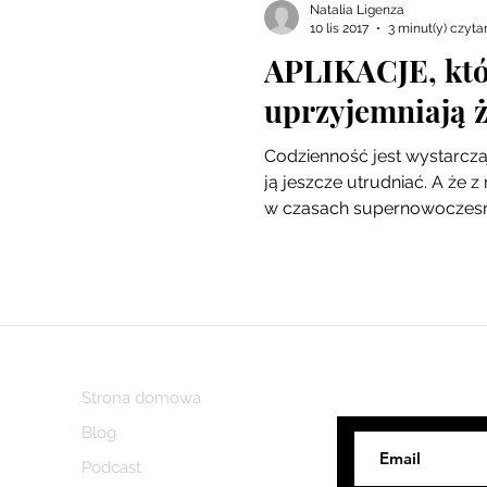
Natalia Ligenza
10 lis 2017
3 minut(y) czyta
APLIKACJE, któr
uprzyjemniają ż
Codzienność jest wystarcza
ją jeszcze utrudniać. A że z
w czasach supernowoczesny
Strona domowa
Zapraszam do 
Blog
Podcast