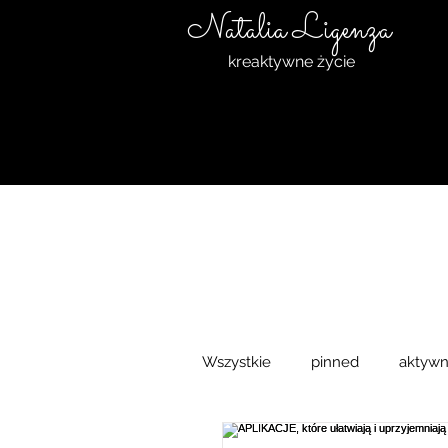
Natalia Ligenza
kreaktywne życie
Wszystkie
pinned
aktywn
motywacja
triathlon