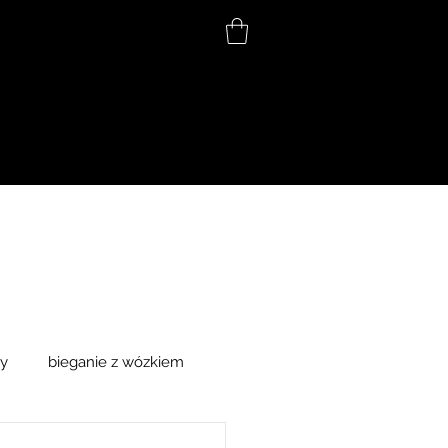
ny
bieganie z wózkiem
towo
książki