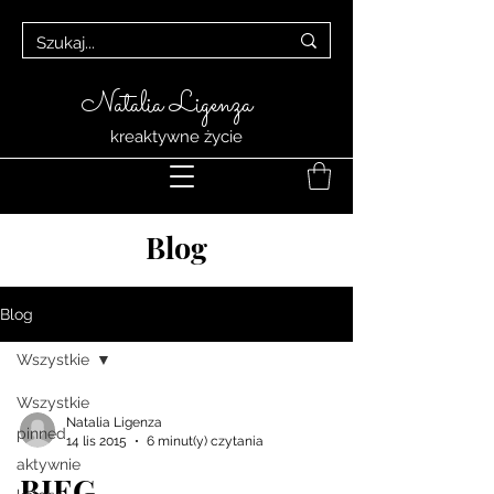
Natalia Ligenza
kreaktywne życie
Blog
Blog
Wszystkie
Wszystkie
Natalia Ligenza
pinned
14 lis 2015
6 minut(y) czytania
aktywnie
BIEG