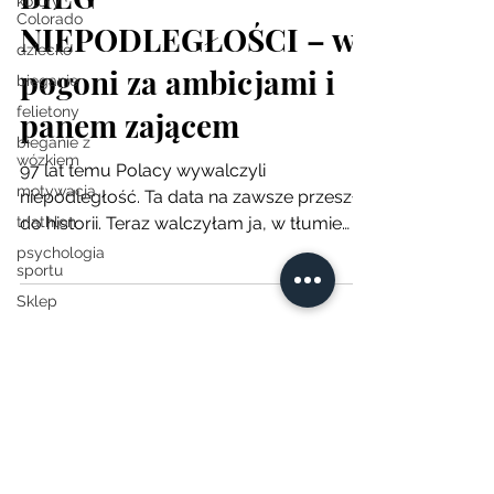
kolory
Colorado
NIEPODLEGŁOŚCI – w
dziecko
pogoni za ambicjami i
bieganie
felietony
panem zającem
bieganie z
wózkiem
97 lat temu Polacy wywalczyli
motywacja
niepodległość. Ta data na zawsze przeszła
triathlon
do historii. Teraz walczyłam ja, w tłumie
biegaczy o tej samej...
psychologia
sportu
Sklep
psychodietetyka
sportowo
książki
Natalia Ligenza
życiowo
Strona domowa