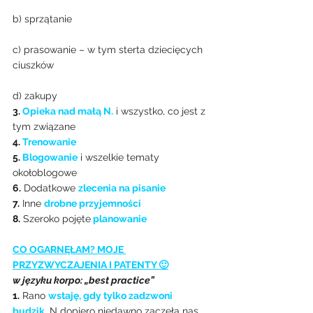
b) sprzątanie
c) prasowanie – w tym sterta dziecięcych 
ciuszków
d) zakupy
3. 
Opieka nad małą N.
 i wszystko, co jest z 
tym związane
4. 
Trenowanie
5. 
Blogowanie
 i wszelkie tematy 
okołoblogowe
6.
 Dodatkowe 
zlecenia na pisanie
7.
 Inne 
drobne przyjemności
8.
 Szeroko pojęte
 planowanie
CO OGARNĘŁAM? MOJE 
PRZYZWYCZAJENIA I PATENTY 🙂
w języku korpo: „best practice”
1.
 Rano 
wstaję, gdy tylko zadzwoni 
budzik.
N dopiero niedawno zaczęła nas 