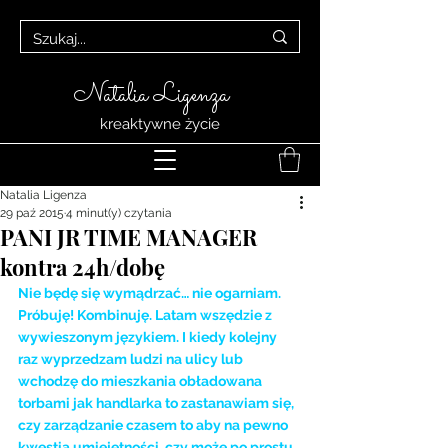
Natalia Ligenza
kreaktywne życie
Natalia Ligenza
29 paź 2015
4 minut(y) czytania
PANI JR TIME MANAGER
kontra 24h/dobę
Nie będę się wymądrzać… nie ogarniam. 
Próbuję! Kombinuję. Latam wszędzie z 
wywieszonym językiem. I kiedy kolejny 
raz wyprzedzam ludzi na ulicy lub 
wchodzę do mieszkania obładowana 
torbami jak handlarka to zastanawiam się, 
czy zarządzanie czasem to aby na pewno 
kwestia umiejętności, czy może po prostu 