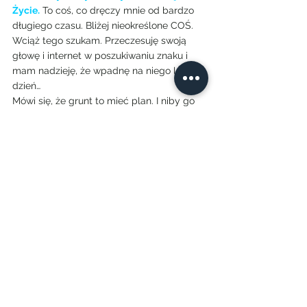
Życie.
 To coś, co dręczy mnie od bardzo 
długiego czasu. Bliżej nieokreślone COŚ. 
Wciąż tego szukam. Przeczesuję swoją 
głowę i internet w poszukiwaniu znaku i 
mam nadzieję, że wpadnę na niego lada 
dzień…
Mówi się, że grunt to mieć plan. I niby go 
mam, ale czy można powiedzieć, że jest 
DOBRY?
Są dni, gdy dumnie odhaczam punkt po 
punkcie.
Są takie, gdy wszystko mi się sypie, a 
nerwy biorą górę, bo już wiem, że się nie 
wyrobię, a tyle jeszcze jest do zrobienia…
I znów to samo: 
późno spać. Wcześnie 
wstać. Wszędzie latać
… z wywieszonym 
językiem.