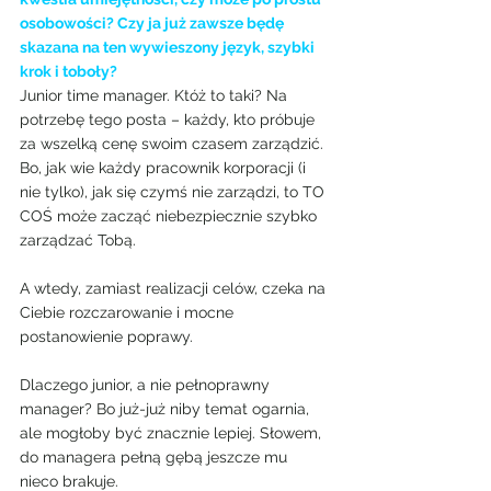
osobowości? Czy ja już zawsze będę 
skazana na ten wywieszony język, szybki 
krok i toboły?
Junior time manager. Któż to taki? Na 
potrzebę tego posta – każdy, kto próbuje 
za wszelką cenę swoim czasem zarządzić. 
Bo, jak wie każdy pracownik korporacji (i 
nie tylko), jak się czymś nie zarządzi, to TO 
COŚ może zacząć niebezpiecznie szybko 
zarządzać Tobą.
A wtedy, zamiast realizacji celów, czeka na 
Ciebie rozczarowanie i mocne 
postanowienie poprawy.
Dlaczego junior, a nie pełnoprawny 
manager? Bo już-już niby temat ogarnia, 
ale mogłoby być znacznie lepiej. Słowem, 
do managera pełną gębą jeszcze mu 
nieco brakuje.