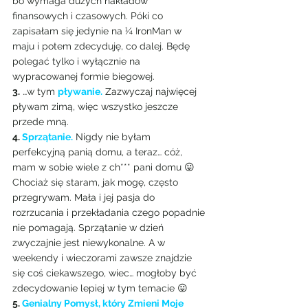
bo wymaga dużych nakładów 
finansowych i czasowych. Póki co 
zapisałam się jedynie na ¼ IronMan w 
maju i potem zdecyduję, co dalej. Będę 
polegać tylko i wyłącznie na 
wypracowanej formie biegowej.
3.
 …w tym 
pływanie.
 Zazwyczaj najwięcej 
pływam zimą, więc wszystko jeszcze 
przede mną.
4.
 Sprzątanie.
 Nigdy nie byłam 
perfekcyjną panią domu, a teraz… cóż, 
mam w sobie wiele z ch*** pani domu 😛 
Chociaż się staram, jak mogę, często 
przegrywam. Mała i jej pasja do 
rozrzucania i przekładania czego popadnie 
nie pomagają. Sprzątanie w dzień 
zwyczajnie jest niewykonalne. A w 
weekendy i wieczorami zawsze znajdzie 
się coś ciekawszego, wiec… mogłoby być 
zdecydowanie lepiej w tym temacie 😛
5. 
Genialny Pomysł, który Zmieni Moje 