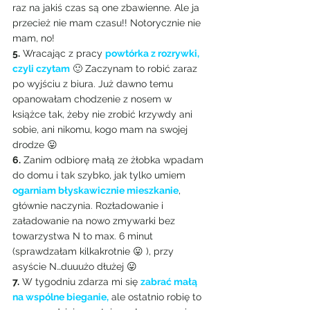
raz na jakiś czas są one zbawienne. Ale ja 
przecież nie mam czasu!! Notorycznie nie 
mam, no!
5.
 Wracając z pracy 
powtórka z rozrywki, 
czyli czytam
 🙂 Zaczynam to robić zaraz 
po wyjściu z biura. Już dawno temu 
opanowałam chodzenie z nosem w 
książce tak, żeby nie zrobić krzywdy ani 
sobie, ani nikomu, kogo mam na swojej 
drodze 😛
6.
 Zanim odbiorę małą ze żłobka wpadam 
do domu i tak szybko, jak tylko umiem 
ogarniam błyskawicznie mieszkanie
, 
głównie naczynia. Rozładowanie i 
załadowanie na nowo zmywarki bez 
towarzystwa N to max. 6 minut 
(sprawdzałam kilkakrotnie 😛 ), przy 
asyście N…duuużo dłużej 😛
7.
 W tygodniu zdarza mi się 
zabrać małą 
na wspólne bieganie,
 ale ostatnio robię to 