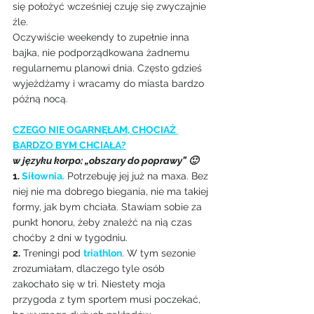
się położyć wcześniej czuję się zwyczajnie 
źle.
Oczywiście weekendy to zupełnie inna 
bajka, nie podporządkowana żadnemu 
regularnemu planowi dnia. Często gdzieś 
wyjeżdżamy i wracamy do miasta bardzo 
późną nocą.
CZEGO NIE OGARNĘŁAM, CHOCIAŻ 
BARDZO BYM CHCIAŁA?
w języku korpo: „obszary do poprawy” 🙂
1. 
Siłownia.
 Potrzebuję jej już na maxa. Bez 
niej nie ma dobrego biegania, nie ma takiej 
formy, jak bym chciała. Stawiam sobie za 
punkt honoru, żeby znaleźć na nią czas 
choćby 2 dni w tygodniu.
2.
 Treningi pod 
triathlon
. W tym sezonie 
zrozumiałam, dlaczego tyle osób 
zakochało się w tri. Niestety moja 
przygoda z tym sportem musi poczekać, 