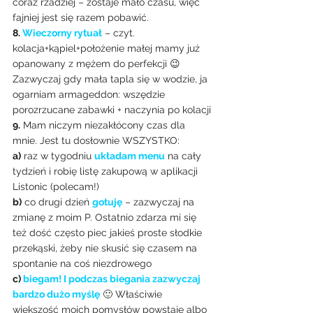
coraz rzadziej – zostaje mało czasu, więc 
fajniej jest się razem pobawić.
8. 
Wieczorny rytuał
 – czyt. 
kolacja+kąpiel+położenie małej mamy już 
opanowany z mężem do perfekcji 😉 
Zazwyczaj gdy mała tapla się w wodzie, ja 
ogarniam armageddon: wszędzie 
porozrzucane zabawki + naczynia po kolacji
9.
 Mam niczym niezakłócony czas dla 
mnie. Jest tu dosłownie WSZYSTKO:
a)
 raz w tygodniu 
układam menu
 na cały 
tydzień i robię listę zakupową w aplikacji 
Listonic (polecam!)
b)
 co drugi dzień 
gotuję
 – zazwyczaj na 
zmianę z moim P. Ostatnio zdarza mi się 
też dość często piec jakieś proste słodkie 
przekąski, żeby nie skusić się czasem na 
spontanie na coś niezdrowego
c) 
biegam! I podczas biegania zazwyczaj 
bardzo dużo myślę
 🙂 Właściwie 
większość moich pomysłów powstaje albo 