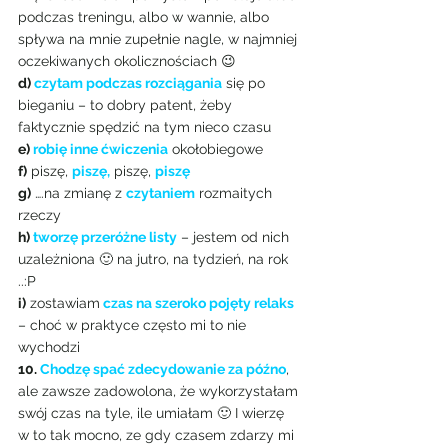
podczas treningu, albo w wannie, albo 
spływa na mnie zupełnie nagle, w najmniej 
oczekiwanych okolicznościach 😉
d) 
czytam podczas rozciągania
 się po 
bieganiu – to dobry patent, żeby 
faktycznie spędzić na tym nieco czasu
e) 
robię inne ćwiczenia
 okołobiegowe
f)
 piszę, 
piszę,
 piszę, 
piszę
g)
 ….na zmianę z 
czytaniem
rozmaitych 
rzeczy
h) 
tworzę przeróżne listy
 – jestem od nich 
uzależniona 🙂 na jutro, na tydzień, na rok 
..:P
i)
 zostawiam
 czas na szeroko pojęty relaks
– choć w praktyce często mi to nie 
wychodzi
10. 
Chodzę spać zdecydowanie za późno
, 
ale zawsze zadowolona, że wykorzystałam 
swój czas na tyle, ile umiałam 🙂 I wierzę 
w to tak mocno, ze gdy czasem zdarzy mi 