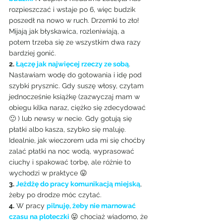
rozpieszczać i wstaje po 6, więc budzik 
poszedł na nowo w ruch. Drzemki to zło! 
Mijają jak błyskawica, rozleniwiają, a 
potem trzeba się ze wszystkim dwa razy 
bardziej gonić.
2. 
Łączę jak najwięcej rzeczy ze sobą
. 
Nastawiam wodę do gotowania i idę pod 
szybki prysznic. Gdy suszę włosy, czytam 
jednocześnie książkę (zazwyczaj mam w 
obiegu kilka naraz, ciężko się zdecydować 
🙂 ) lub newsy w necie. Gdy gotują się 
płatki albo kasza, szybko się maluję. 
Idealnie, jak wieczorem uda mi się choćby 
zalać płatki na noc wodą, wyprasować 
ciuchy i spakować torbę, ale różnie to 
wychodzi w praktyce 😛
3. 
Jeżdżę do pracy komunikacją miejską
, 
żeby po drodze móc czytać.
4.
 W pracy 
pilnuję, żeby nie marnować 
czasu na ploteczki
😛 chociaż wiadomo, że 