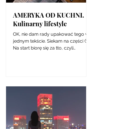
AMERYKA OD KUCHNI.
Kulinarny lifestyle
OK, nie dam rady upakować tego w
jednym tekście. Siekam na części 🙂
Na start biorę się za tło, czyli
amerykański styl jedzenia i to,...