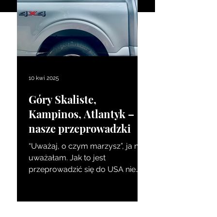
10 kwi 2025
Góry Skaliste,
Kampinos, Atlantyk –
nasze przeprowadzki
“Uważaj, o czym marzysz”, ja nie
uważałam. Jak to jest
przeprowadzić się do USA nie
jeden raz, a dwa? Reno, Nevada
Stany zamarzyły mi się...