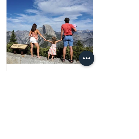
100 RZECZY o
codzienności i podróżach
po USA. Zanim wyjedziesz.
O USA wiemy tak dużo. Filmy,
piosenki, opowieści, wyobrażenia. No
właśnie: wyobrażenia. Opowieści.
Piosenki. Filmy. Ten zestaw może...