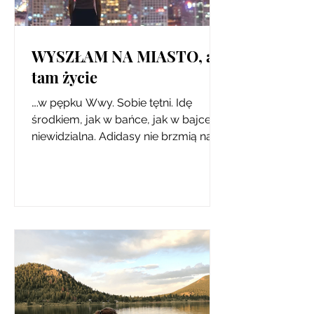
WYSZŁAM NA MIASTO, a
tam życie
….w pępku Wwy. Sobie tętni. Idę
środkiem, jak w bańce, jak w bajce,
niewidzialna. Adidasy nie brzmią na
tym zgrzanym chodniku, jak...