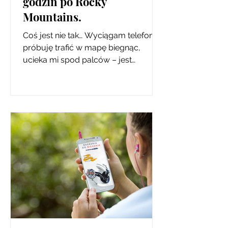
godzin po Rocky
Mountains.
Coś jest nie tak… Wyciągam telefon,
próbuję trafić w mapę biegnąc,
ucieka mi spod palców – jest
kamieniście. Namierzam kropkę,
oddalam...