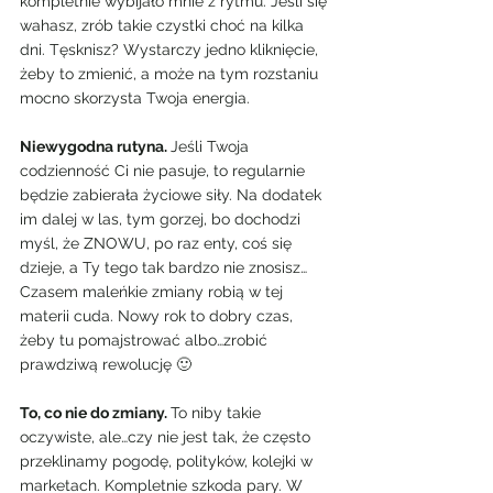
kompletnie wybijało mnie z rytmu. Jeśli się 
wahasz, zrób takie czystki choć na kilka 
dni. Tęsknisz? Wystarczy jedno kliknięcie, 
żeby to zmienić, a może na tym rozstaniu 
mocno skorzysta Twoja energia.
Niewygodna rutyna. 
Jeśli Twoja 
codzienność Ci nie pasuje, to regularnie 
będzie zabierała życiowe siły. Na dodatek 
im dalej w las, tym gorzej, bo dochodzi 
myśl, że ZNOWU, po raz enty, coś się 
dzieje, a Ty tego tak bardzo nie znosisz…
Czasem maleńkie zmiany robią w tej 
materii cuda. Nowy rok to dobry czas, 
żeby tu pomajstrować albo…zrobić 
prawdziwą rewolucję 🙂
To, co nie do zmiany. 
To niby takie 
oczywiste, ale…czy nie jest tak, że często 
przeklinamy pogodę, polityków, kolejki w 
marketach. Kompletnie szkoda pary. W 