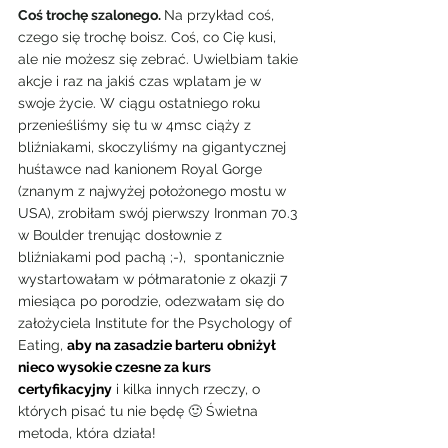
Coś trochę szalonego. 
Na przykład coś, 
czego się trochę boisz. Coś, co Cię kusi, 
ale nie możesz się zebrać. Uwielbiam takie 
akcje i raz na jakiś czas wplatam je w 
swoje życie. W ciągu ostatniego roku 
przenieśliśmy się tu w 4msc ciąży z 
bliźniakami, skoczyliśmy na gigantycznej 
huśtawce nad kanionem Royal Gorge 
(znanym z najwyżej położonego mostu w 
USA), zrobiłam swój pierwszy Ironman 70.3 
w Boulder trenując dosłownie z 
bliźniakami pod pachą ;-),  spontanicznie 
wystartowałam w półmaratonie z okazji 7 
miesiąca po porodzie, odezwałam się do 
założyciela Institute for the Psychology of 
Eating, 
aby na zasadzie barteru obniżył 
nieco wysokie czesne za kurs 
certyfikacyjny
 i kilka innych rzeczy, o 
których pisać tu nie będę 🙂 Świetna 
metoda, która działa!