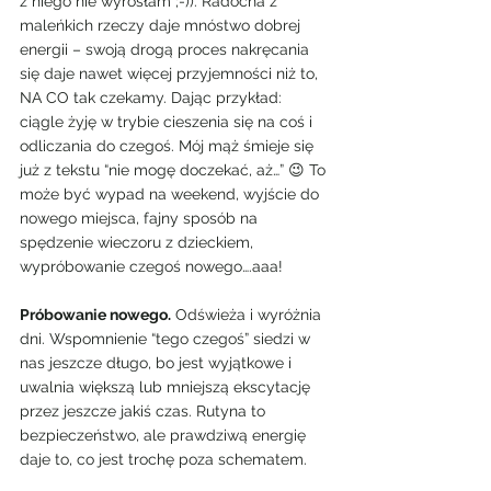
z niego nie wyrosłam ;-)). Radocha z 
maleńkich rzeczy daje mnóstwo dobrej 
energii – swoją drogą proces nakręcania 
się daje nawet więcej przyjemności niż to, 
NA CO tak czekamy. Dając przykład: 
ciągle żyję w trybie cieszenia się na coś i 
odliczania do czegoś. Mój mąż śmieje się 
już z tekstu “nie mogę doczekać, aż…” 😉 To 
może być wypad na weekend, wyjście do 
nowego miejsca, fajny sposób na 
spędzenie wieczoru z dzieckiem, 
wypróbowanie czegoś nowego….aaa!
Próbowanie nowego.
 Odświeża i wyróżnia 
dni. Wspomnienie “tego czegoś” siedzi w 
nas jeszcze długo, bo jest wyjątkowe i 
uwalnia większą lub mniejszą ekscytację 
przez jeszcze jakiś czas. Rutyna to 
bezpieczeństwo, ale prawdziwą energię 
daje to, co jest trochę poza schematem.