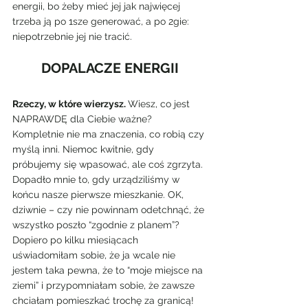
energii, bo żeby mieć jej jak najwięcej 
trzeba ją po 1sze generować, a po 2gie: 
niepotrzebnie jej nie tracić.
DOPALACZE ENERGII
Rzeczy, w które wierzysz. 
Wiesz, co jest 
NAPRAWDĘ dla Ciebie ważne? 
Kompletnie nie ma znaczenia, co robią czy 
myślą inni. Niemoc kwitnie, gdy 
próbujemy się wpasować, ale coś zgrzyta. 
Dopadło mnie to, gdy urządziliśmy w 
końcu nasze pierwsze mieszkanie. OK, 
dziwnie – czy nie powinnam odetchnąć, że 
wszystko poszło “zgodnie z planem”? 
Dopiero po kilku miesiącach 
uświadomiłam sobie, że ja wcale nie 
jestem taka pewna, że to “moje miejsce na 
ziemi” i przypomniałam sobie, że zawsze 
chciałam pomieszkać trochę za granicą!