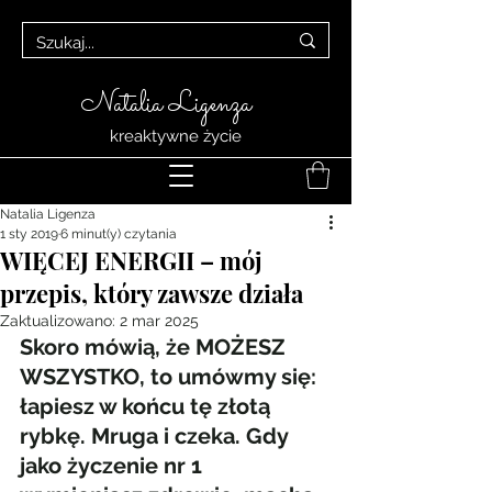
Natalia Ligenza
kreaktywne życie
Natalia Ligenza
1 sty 2019
6 minut(y) czytania
WIĘCEJ ENERGII – mój
przepis, który zawsze działa
Zaktualizowano:
2 mar 2025
Skoro mówią, że MOŻESZ 
WSZYSTKO, to umówmy się: 
łapiesz w końcu tę złotą 
rybkę. Mruga i czeka. Gdy 
jako życzenie nr 1 