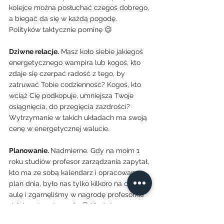
kolejce można posłuchać czegoś dobrego, 
a biegać da się w każdą pogodę. 
Polityków taktycznie pominę 😉
Dziwne relacje.
 Masz koło siebie jakiegoś 
energetycznego wampira lub kogoś, kto 
zdaje się czerpać radość z tego, by 
zatruwać Tobie codzienność? Kogoś, kto 
wciąż Cię podkopuje, umniejsza Twoje 
osiągnięcia, do przegięcia zazdrości? 
Wytrzymanie w takich układach ma swoją 
cenę w energetycznej walucie.
Planowanie. 
Nadmierne. Gdy na moim 1 
roku studiów profesor zarządzania zapytał, 
kto ma ze sobą kalendarz i opracowany 
plan dnia, było nas tylko kilkoro na całą 
aulę i zgarnęliśmy w nagrodę profesorkie 
dzieło w tym temacie 🙂 Kiedyś 
planowanie było uznawane za po prostu 