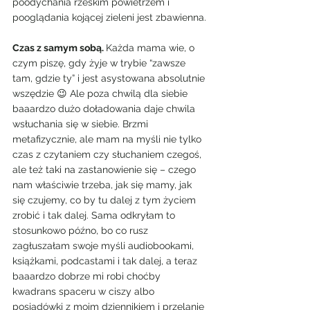
poodychania rześkim powietrzem i 
pooglądania kojącej zieleni jest zbawienna.
Czas z samym sobą. 
Każda mama wie, o 
czym piszę, gdy żyje w trybie “zawsze 
tam, gdzie ty” i jest asystowana absolutnie 
wszędzie 😉 Ale poza chwilą dla siebie 
baaardzo dużo doładowania daje chwila 
wsłuchania się w siebie. Brzmi 
metafizycznie, ale mam na myśli nie tylko 
czas z czytaniem czy słuchaniem czegoś, 
ale też taki na zastanowienie się – czego 
nam właściwie trzeba, jak się mamy, jak 
się czujemy, co by tu dalej z tym życiem 
zrobić i tak dalej. Sama odkryłam to 
stosunkowo późno, bo co rusz 
zagłuszałam swoje myśli audiobookami, 
książkami, podcastami i tak dalej, a teraz 
baaardzo dobrze mi robi choćby 
kwadrans spaceru w ciszy albo 
posiadówki z moim dziennikiem i przelanie 