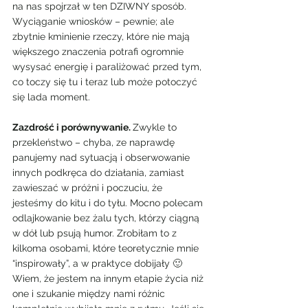
na nas spojrzał w ten DZIWNY sposób. 
Wyciąganie wniosków – pewnie; ale 
zbytnie kminienie rzeczy, które nie mają 
większego znaczenia potrafi ogromnie 
wysysać energię i paraliżować przed tym, 
co toczy się tu i teraz lub może potoczyć 
się lada moment.
Zazdrość i porównywanie. 
Zwykle to 
przekleństwo – chyba, ze naprawdę 
panujemy nad sytuacją i obserwowanie 
innych podkręca do działania, zamiast 
zawieszać w próżni i poczuciu, że 
jesteśmy do kitu i do tyłu. Mocno polecam 
odlajkowanie bez żalu tych, którzy ciągną 
w dół lub psują humor. Zrobiłam to z 
kilkoma osobami, które teoretycznie mnie 
“inspirowały”, a w praktyce dobijały 🙂 
Wiem, że jestem na innym etapie życia niż 
one i szukanie między nami różnic 