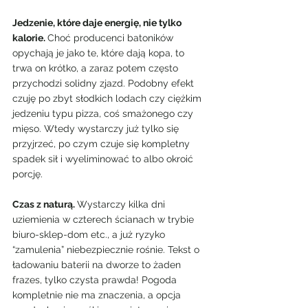
Jedzenie, które daje energię, nie tylko 
kalorie. 
Choć producenci batoników 
opychają je jako te, które dają kopa, to 
trwa on krótko, a zaraz potem często 
przychodzi solidny zjazd. Podobny efekt 
czuję po zbyt słodkich lodach czy ciężkim 
jedzeniu typu pizza, coś smażonego czy 
mięso. Wtedy wystarczy już tylko się 
przyjrzeć, po czym czuje się kompletny 
spadek sił i wyeliminować to albo okroić 
porcję.
Czas z naturą. 
Wystarczy kilka dni 
uziemienia w czterech ścianach w trybie 
biuro-sklep-dom etc., a już ryzyko 
“zamulenia” niebezpiecznie rośnie. Tekst o 
ładowaniu baterii na dworze to żaden 
frazes, tylko czysta prawda! Pogoda 
kompletnie nie ma znaczenia, a opcja 