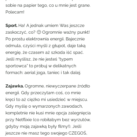
sobie na papier tego, co u mnie jest grane. 
Polecam!
Sport. 
Ha! A jednak umiem Was jeszcze 
zaskoczyć, co? 🙂 Ogromnie ważny punkt! 
Po prostu elektrownia energii. Bajecznie 
odmula, czyści myśli z głupot, daje taką 
energię, że czasem aż szkoda iść spać. 
Jeśli myślisz, że nie jesteś “typem 
sportowca” to próbuj w delikatnych 
formach: aerial joga, taniec i tak dalej.
Zajawka. 
Ogromne, niewyczerpane źródło 
energii. Gdy przeczytam coś, co mnie 
kręci to aż ciężko mi usiedzieć w miejscu. 
Gdy myślę o wymarzonych zawodach, 
kompletnie nie kusi mnie opcja zalegnięcia 
przy Netflixie (co robiłabym bez wyrzutów, 
gdyby moją zajawką były filmy!). Jeśli 
jeszcze nie masz tego swojego CZEGOŚ, 