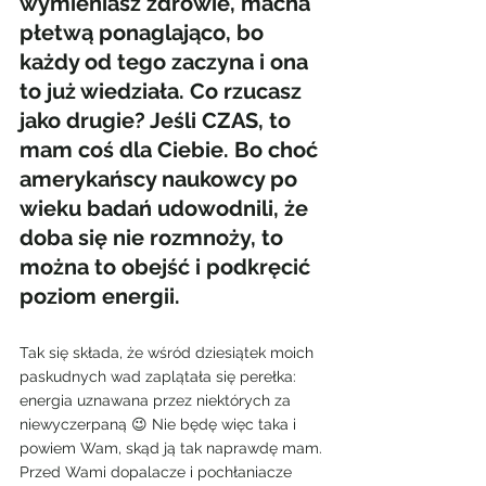
wymieniasz zdrowie, macha 
płetwą ponaglająco, bo 
każdy od tego zaczyna i ona 
to już wiedziała. Co rzucasz 
jako drugie? Jeśli CZAS, to 
mam coś dla Ciebie. Bo choć 
amerykańscy naukowcy po 
wieku badań udowodnili, że 
doba się nie rozmnoży, to 
można to obejść i podkręcić 
poziom energii.
Tak się składa, że wśród dziesiątek moich 
paskudnych wad zaplątała się perełka: 
energia uznawana przez niektórych za 
niewyczerpaną 😉 Nie będę więc taka i 
powiem Wam, skąd ją tak naprawdę mam.
Przed Wami dopalacze i pochłaniacze 