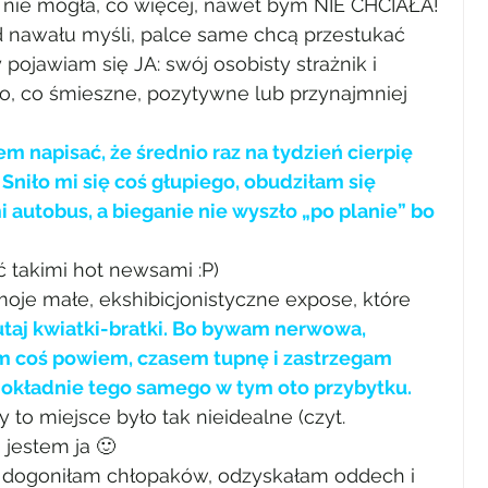
 nie mogła, co więcej, nawet bym NIE CHCIAŁA!
d nawału myśli, palce same chcą przestukać 
ojawiam się JA: swój osobisty strażnik i 
 to, co śmieszne, pozytywne lub przynajmniej 
m napisać, że średnio raz na tydzień cierpię 
niło mi się coś głupiego, obudziłam się 
mi autobus, a bieganie nie wyszło „po planie” bo 
 takimi hot newsami :P)
moje małe, ekshibicjonistyczne expose, które 
utaj kwiatki-bratki. Bo bywam nerwowa, 
m coś powiem, czasem tupnę i zastrzegam 
dokładnie tego samego w tym oto przybytku.  
 to miejsce było tak nieidealne (czyt. 
jestem ja 🙂
już dogoniłam chłopaków, odzyskałam oddech i 