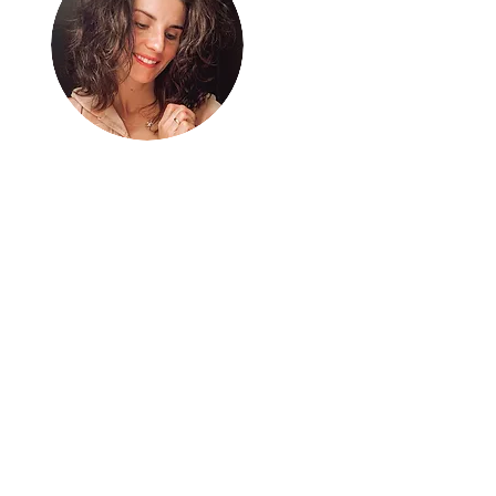
Bez energii nie
ma nic
Mnie ładuje aktywne życie
– samotne kilometry w
biegu i intensywna
(nie)codzienność z rodziną
2+3+1. A gdy jeszcze mi tej
energii zostaje, dzielę się
nią tu. Bierz ją i ruszaj po
swoje!