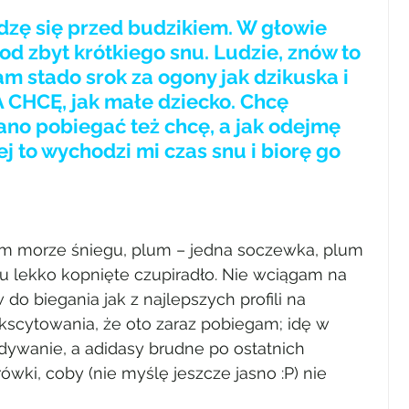
udzę się przed budzikiem. W głowie 
od zbyt krótkiego snu. Ludzie, znów to 
m stado srok za ogony jak dzikuska i 
JA CHCĘ, jak małe dziecko. Chcę 
ano pobiegać też chcę, a jak odejmę 
j to wychodzi mi czas snu i biorę go 
em morze śniegu, plum – jedna soczewka, plum 
ku lekko kopnięte czupiradło. Nie wciągam na 
o biegania jak z najlepszych profili na 
ekscytowania, że oto zaraz pobiegam; idę w 
ywanie, a adidasy brudne po ostatnich 
wki, coby (nie myślę jeszcze jasno :P) nie 