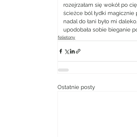
rozejrzałam się wokół po ci
ścieżce ból łydki magicznie p
nadal do łani było mi dalek
upodobała sobie bieganie po
felietony
Ostatnie posty