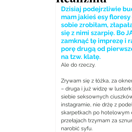
Dzisiaj podejrzliwie b
mam jakieś esy floresy 
sobie zrobiłam, złapała
się z nimi szarpię. Bo 
zamknąć tę imprezę i r
porę drugą od pierwsze
na tzw. klatę.
Ale do rzeczy.
Zrywam się z łóżka, za okn
– druga i już widzę w luster
siebie seksownych ciuszków d
instagramie, nie drżę z pod
skarpetkach po hotelowym d
przełajach trzymam za sznuró
narobić syfu.