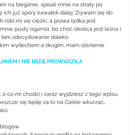
am na bieganie, spisali mnie na straty po 
ę ich już spory kawałek dalej. Zrywam się do 
robi mi się ciężki, a prawa łydka jest 
mnie pusty ogarnia, bo choć okolica jest leśna i 
j łani zdecydowanie daleko.
żkim wydechem a drugim, mam olśnienie.
 UMIEM I NIE BĘDĘ PROWADZIŁA 
, o co mi chodzi i zaraz wyjdziesz z tego wpisu, 
 jeszcze się będę za to na Ciebie wkurzać…
nko.
i blogów 
tylowych. Szpieguję profile na Instagramie. 