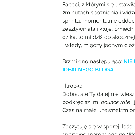
Faceci, z którymi się ustawił
2minutach spóźnienia i widz
sprintu, momentalnie oddech 
zesztywniała i kłuje. Śmiech 
dzika, to mi dziś do skoczne
I wtedy, między jednym cię
Brzmi ono następująco: 
NIE
IDEALNEGO BLOGA
.
I kropka.
Dobra, ale Ty dalej nie wiesz
podkręcisz  mi 
bounce rate 
i
Czas na małe uzewnętrznio
Zaczytuję się w sporej ilośc
sportowo/parentingowo/lifes