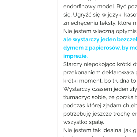
endorfinowy model. Być poz
się. Ugryźć się w język, ka
zniechęceniu teksty, które n
Nie jestem wieczną optymist
ale wystarczy jeden bezczel
dymem z papierosów, by moj
imprezie.
Starczy niepokojąco krótki 
przekonaniem deklarowała po
krótki moment, bo trudna to 
Wystarczy czasem jeden zły 
tłumaczyć sobie, że gorzka 
podczas której zjadam chle
potrzebuję jeszcze trochę ene
wszystko spalę.
Nie jestem tak idealna, jak g