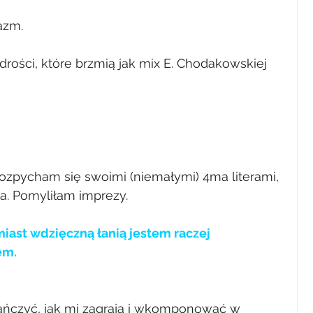
azm.
ości, które brzmią jak mix E. Chodakowskiej 
rozpycham się swoimi (niemałymi) 4ma literami, 
ka. Pomyliłam imprezy.
iast wdzięczną łanią jestem raczej 
em.
 tańczyć, jak mi zagrają i wkomponować w 