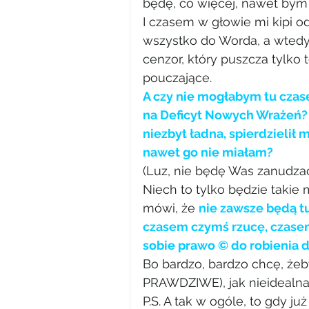
będę, co więcej, nawet bym
I czasem w głowie mi kipi o
wszystko do Worda, a wtedy p
cenzor, który puszcza tylko
pouczające.
A czy nie mogłabym tu czase
na Deficyt Nowych Wrażeń? S
niezbyt ładna, spierdzielił 
nawet go nie miałam? 
(Luz, nie będę Was zanudzać
Niech to tylko będzie takie 
mówi, że 
nie zawsze będą t
czasem czymś rzucę, czase
sobie prawo © do robienia 
Bo bardzo, bardzo chcę, żeby
PRAWDZIWE), jak nieidealna 
P.S. A tak w ogóle, to gdy 