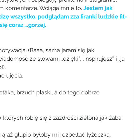
m komentarze. Wciąga mnie to. 
Jestem jak 
dzę wszystko, podglądam zza firanki ludzkie fit-
 się coraz….gorzej.
tywacja. (Baaa, sama jaram się jak 
iadomość ze słowami „dzięki”, „inspirujesz” i „ja 
!).
ne ujęcia.
taka, brzuch płaski, a do tego dobrze 
 których robię się z zazdrości zielona jak żaba.
ą aż głupio byłoby mi rozbełtać łyżeczką.