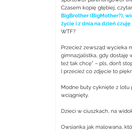
Czasem kopię głębiej, czyta
BigBrother (BigMother?), wi
życie i z dnia na dzień czuję
WTF?
Przecież zewsząd wycieka mo
gimnazjalistka, gdy dostaję w
też tak chcę” – pls, don’t stop
I przecież co zdjęcie to pięk
Modne buty cyknięte z lotu p
wciągnięty.
Dzieci w ciuszkach, na widok
Owsianka jak malowana, któr