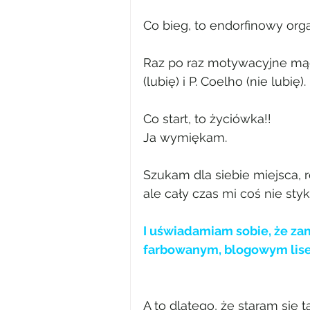
Co bieg, to endorfinowy org
Raz po raz motywacyjne mądr
(lubię) i P. Coelho (nie lubię).
Co start, to życiówka!!
Ja wymiękam.
Szukam dla siebie miejsca, 
ale cały czas mi coś nie sty
I uświadamiam sobie, że zam
farbowanym, blogowym lis
A to dlatego, że staram się