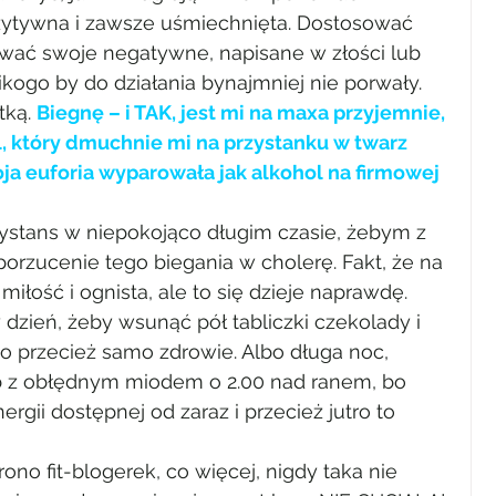
ytywna i zawsze uśmiechnięta. Dostosować 
sować swoje negatywne, napisane w złości lub 
ikogo by do działania bynajmniej nie porwały.
ką. 
Biegnę – i TAK, jest mi na maxa przyjemnie, 
, który dmuchnie mi na przystanku w twarz 
a euforia wyparowała jak alkohol na firmowej 
dystans w niepokojąco długim czasie, żebym z 
rzucenie tego biegania w cholerę. Fakt, że na 
miłość i ognista, ale to się dzieje naprawdę.
dzień, żeby wsunąć pół tabliczki czekolady i 
to przecież samo zdrowie. Albo długa noc, 
b z obłędnym miodem o 2.00 nad ranem, bo 
rgii dostępnej od zaraz i przecież jutro to 
rono fit-blogerek, co więcej, nigdy taka nie 