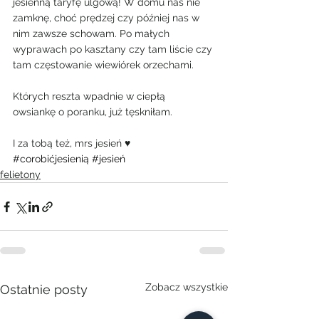
jesienną taryfę ulgową! W domu nas nie 
zamknę, choć prędzej czy później nas w 
nim zawsze schowam. Po małych 
wyprawach po kasztany czy tam liście czy 
tam częstowanie wiewiórek orzechami.
Których reszta wpadnie w ciepłą 
owsiankę o poranku, już tęskniłam.
I za tobą też, mrs jesień ♥
#corobićjesienią
#jesień
felietony
Zobacz wszystkie
Ostatnie posty