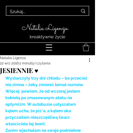
Natalia Ligenza
kreaktywne życie
Natalia Ligenza
22 wrz 2016
2 minut(y) czytania
JESIENNIE ♥
Wystarczyły trzy dni chłodu – bo przecież 
nie zimna – żeby zmienić temat rozmów. 
Więcej; powiem, że od wczoraj jestem 
kobietą po zmasowanym ataku na 
optymizm. W autobusie usłyszałam 
kątem ucha, że piz*a, a kątem oka 
przyczaiłam nieszczęśliwą twarz 
właściciela tej teorii. 
Zanim wjechałam na swoje podniebne 