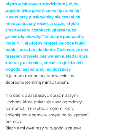
piętro w biurowcu wiedziałam już, że 
„będzie tylko gorzej, ciemniej i zimniej”.
Nawet przy piaskownicy nie czekał na 
mnie zasłużony relaks, a raczej kłębki 
zmartwień w czapkach, głoszące, że 
„znów idą choroby
”. Wzięłam pod pachę 
małą N. i jej głośny protest, że chce kulać 
babki i poszłam do domu. Ciekawe, że ona 
tę jesień przyjęła bez wahania. Nadal musi 
100 razy dziennie zjechać ze zjeżdżalni i 
pogoda nie ma tutaj nic do rzeczy.
A ja mam mocne postanowienie, by 
deprechę jesienną minąć łukiem.
Nie dać się zastraszyć coraz niższym 
liczbom, które pokazuje nasz ogrodowy 
termometr. I nie ulec smętom, które 
zmienią mnie samą w smęta na to „gorsze” 
półrocze.
Bieżnię mi dwa razy w tygodniu zalewa 