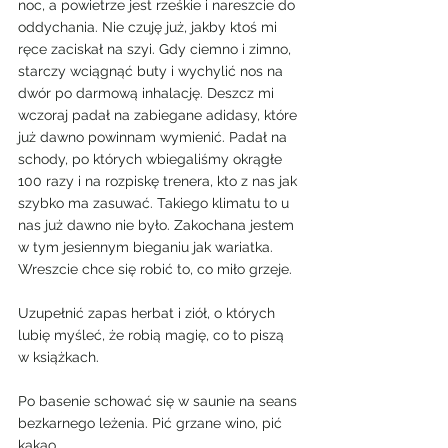
noc, a powietrze jest rześkie i nareszcie do 
oddychania. Nie czuję już, jakby ktoś mi 
ręce zaciskał na szyi. Gdy ciemno i zimno, 
starczy wciągnąć buty i wychylić nos na 
dwór po darmową inhalację. Deszcz mi 
wczoraj padał na zabiegane adidasy, które 
już dawno powinnam wymienić. Padał na 
schody, po których wbiegaliśmy okrągłe 
100 razy i na rozpiskę trenera, kto z nas jak 
szybko ma zasuwać. Takiego klimatu to u 
nas już dawno nie było. Zakochana jestem 
w tym jesiennym bieganiu jak wariatka.
Wreszcie chce się robić to, co miło grzeje.
Uzupełnić zapas herbat i ziół, o których 
lubię myśleć, że robią magię, co to piszą 
w książkach.
Po basenie schować się w saunie na seans 
bezkarnego leżenia. Pić grzane wino, pić 
kakao.