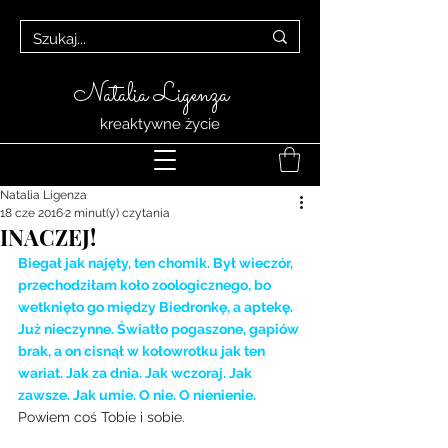
Natalia Ligenza
kreaktywne życie
Natalia Ligenza
18 cze 2016
2 minut(y) czytania
INACZEJ!
Biegał jak najęty, ten chomik. Był wieczór, 
przechodziłam koło zoologicznego, bo 
wetknięto go między Biedronkę, a aptekę. 
Już nieczynne. Światło pogaszone, gapiów 
brak, a on cisnął w kołowrotku jak ten 
wariat. Jak za dnia. Jak wczoraj. Jak 
zawsze. Jak umie. O nie. O nienienie.
Powiem coś Tobie i sobie.