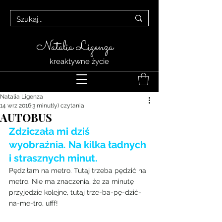
Natalia Ligenza
kreaktywne życie
Natalia Ligenza
14 wrz 2016
3 minut(y) czytania
AUTOBUS
Zdziczała mi dziś 
wyobraźnia. Na kilka ładnych 
i strasznych minut.
Pędziłam na metro. Tutaj trzeba pędzić na 
metro. Nie ma znaczenia, że za minutę 
przyjedzie kolejne, tutaj trze-ba-pę-dzić-
na-me-tro, ufff!