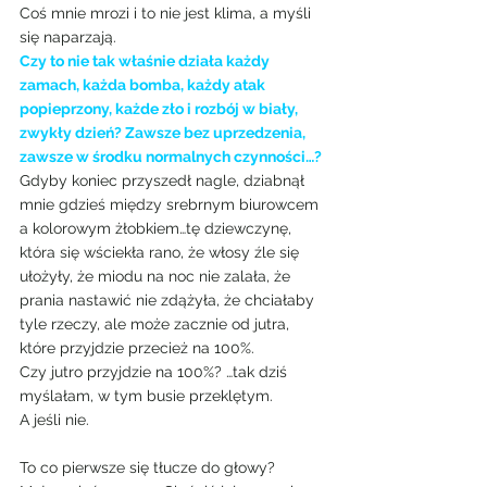
Coś mnie mrozi i to nie jest klima, a myśli 
się naparzają.
Czy to nie tak właśnie działa każdy 
zamach, każda bomba, każdy atak 
popieprzony, każde zło i rozbój w biały, 
zwykły dzień? Zawsze bez uprzedzenia, 
zawsze w środku normalnych czynności…?
Gdyby koniec przyszedł nagle, dziabnął 
mnie gdzieś między srebrnym biurowcem 
a kolorowym żłobkiem…tę dziewczynę, 
która się wściekła rano, że włosy źle się 
ułożyły, że miodu na noc nie zalała, że 
prania nastawić nie zdążyła, że chciałaby 
tyle rzeczy, ale może zacznie od jutra, 
które przyjdzie przecież na 100%.
Czy jutro przyjdzie na 100%? …tak dziś 
myślałam, w tym busie przeklętym.
A jeśli nie.
To co pierwsze się tłucze do głowy?