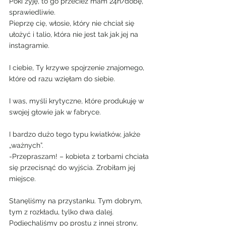
Póki żyję, to go przecież mam 24h/dobę, 
sprawiedliwie.
Pieprzę cię, włosie, który nie chciał się 
ułożyć i talio, która nie jest tak jak jej na 
instagramie.
I ciebie, Ty krzywe spojrzenie znajomego, 
które od razu wzięłam do siebie.
I was, myśli krytyczne, które produkuję w 
swojej głowie jak w fabryce.
I bardzo dużo tego typu kwiatków, jakże 
„ważnych”.
-Przepraszam! – kobieta z torbami chciała 
się przecisnąć do wyjścia. Zrobiłam jej 
miejsce.
Stanęliśmy na przystanku. Tym dobrym, 
tym z rozkładu, tylko dwa dalej. 
Podjechaliśmy po prostu z innej strony, 