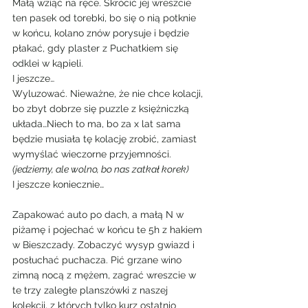
Małą wziąć na ręce. Skrócić jej wreszcie 
ten pasek od torebki, bo się o nią potknie 
w końcu, kolano znów porysuje i będzie 
płakać, gdy plaster z Puchatkiem się 
odklei w kąpieli.
I jeszcze…
Wyluzować. Nieważne, że nie chce kolacji, 
bo zbyt dobrze się puzzle z księżniczką 
układa…Niech to ma, bo za x lat sama 
będzie musiała tę kolację zrobić, zamiast 
wymyślać wieczorne przyjemności.
(jedziemy, ale wolno, bo nas zatkał korek)
I jeszcze koniecznie…
Zapakować auto po dach, a małą N w 
piżamę i pojechać w końcu te 5h z hakiem 
w Bieszczady. Zobaczyć wysyp gwiazd i 
posłuchać puchacza. Pić grzane wino 
zimną nocą z mężem, zagrać wreszcie w 
te trzy zaległe planszówki z naszej 
kolekcji, z których tylko kurz ostatnio 