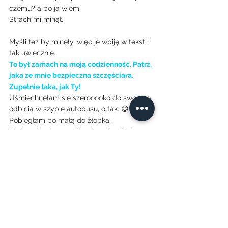
czemu? a bo ja wiem.
Strach mi minął.
Myśli też by minęły, więc je wbiję w tekst i 
tak uwiecznię.
To był zamach na moją codzienność. Patrz, 
jaka ze mnie bezpieczna szczęściara. 
Zupełnie taka, jak Ty!
Uśmiechnęłam się szerooooko do swojego 
odbicia w szybie autobusu, o tak: 😀
Pobiegłam po małą do żłobka. 
Zawiązałam ten za długi pasek od jej 
torebki. A dzień później wstałam przed 
słońcem, żeby znaleźć tę godzinę ekstra 
na marzenie. Trzeba działać.
A Ty o czym byś pomyślał w takim 
autobusie?
fot. www.imgview.info
felietony