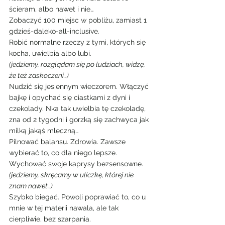
ścieram, albo nawet i nie…
Zobaczyć 100 miejsc w pobliżu, zamiast 1 
gdzieś-daleko-all-inclusive.
Robić normalne rzeczy z tymi, których się 
kocha, uwielbia albo lubi.
(jedziemy, rozglądam się po ludziach, widzę, 
że też zaskoczeni…)
Nudzić się jesiennym wieczorem. Włączyć 
bajkę i opychać się ciastkami z dyni i 
czekolady. Nka tak uwielbia tę czekoladę, 
zna od 2 tygodni i gorzką się zachwyca jak 
milką jakąś mleczną…
Pilnować balansu. Zdrowia. Zawsze 
wybierać to, co dla niego lepsze. 
Wychować swoje kaprysy bezsensowne.
(jedziemy, skręcamy w uliczkę, której nie 
znam nawet…)
Szybko biegać. Powoli poprawiać to, co u 
mnie w tej materii nawala, ale tak 
cierpliwie, bez szarpania.