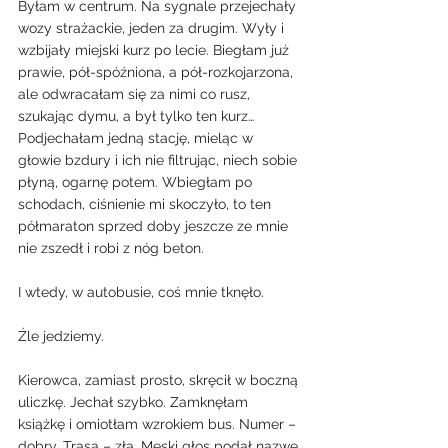
Byłam w centrum. Na sygnale przejechały 
wozy strażackie, jeden za drugim. Wyły i 
wzbijały miejski kurz po lecie. Biegłam już 
prawie, pół-spóźniona, a pół-rozkojarzona, 
ale odwracałam się za nimi co rusz, 
szukając dymu, a był tylko ten kurz…
Podjechałam jedną stację, mieląc w 
głowie bzdury i ich nie filtrując, niech sobie 
płyną, ogarnę potem. Wbiegłam po 
schodach, ciśnienie mi skoczyło, to ten 
półmaraton sprzed doby jeszcze ze mnie 
nie zszedł i robi z nóg beton.
I wtedy, w autobusie, coś mnie tknęło.
Źle jedziemy.
Kierowca, zamiast prosto, skręcił w boczną 
uliczkę. Jechał szybko. Zamknęłam 
książkę i omiotłam wzrokiem bus. Numer – 
dobry. Trasa – zła. Męski głos podał nazwę 