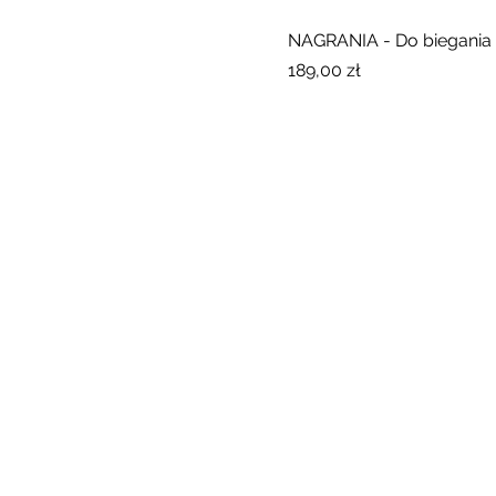
NAGRANIA - Do biegania -
Cena
189,00 zł
Natalia Ligenza