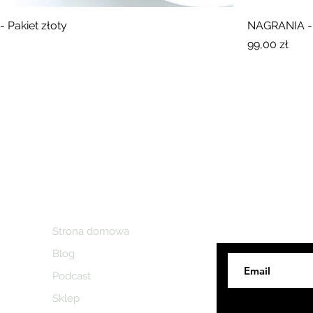
 Pakiet złoty
NAGRANIA - 
Cena
99,00 zł
Strona domowa
Zapraszam do 
Blog
Podcast
Sklep