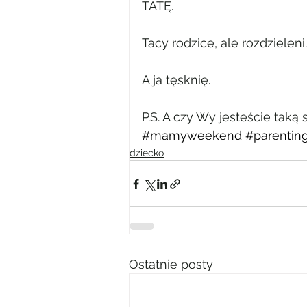
TATĘ.
Tacy rodzice, ale rozdzieleni.
A ja tęsknię.
P.S. A czy Wy jesteście taką
#mamyweekend
#parentin
dziecko
Ostatnie posty