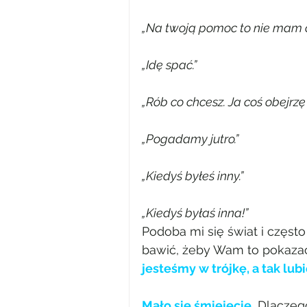
„Na twoją pomoc to nie mam co
„Idę spać.”
„Rób co chcesz. Ja coś obejrzę 
„Pogadamy jutro.”
„Kiedyś byłeś inny.”
„Kiedyś byłaś inna!”
Podoba mi się świat i często
bawić, żeby Wam to pokazać
jesteśmy w trójkę, a tak lubi
Mało się śmiejecie.
 Dlaczeg