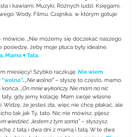
ta i kawiarni. Muzyki. Różnych ludzi. Księgarni. 
ego. Wody. Filmu. Czajnika, w którym gotuje 
” – mówicie. „Nie możemy się doczekać naszego 
e posiedzę, żeby moje płuca były idealne.
 Mama ♥ Tata.
 miesięcy! Szybko raczkuję. 
Nie wiem 
y “wolno”
. 
„Nie wolno!”
 – słyszę to często, mamo, 
 końca. 
„On mnie wykończy. Nie mam na nic 
 taty, gdy jemy kolację. Mam swoje własne 
 Widzę, że jesteś zła, więc nie chcę płakać, ale 
cho tak jak Ty, tato. Nic nie mówisz, pijesz 
tym wiedzieć. Jestem z tym sama”
 – słyszysz.
chę z tatą i dwa dni z mamą i tatą. W te dwa 