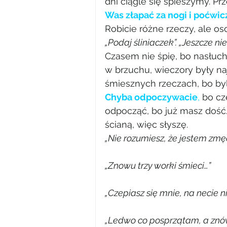
dni ciągle się śpieszymy. P
Was złapać za nogi i poćwi
Robicie różne rzeczy, ale o
„Podaj śliniaczek”. „Jeszcze nie 
Czasem nie śpię, bo nasłuch
w brzuchu, wieczory były naj
śmiesznych rzeczach, bo byli
Chyba odpoczywacie
,
 bo cz
odpocząć, bo już masz dość.
ścianą, więc słyszę.
„Nie rozumiesz, że jestem zm
„Znowu trzy worki śmieci…”
„Czepiasz się mnie, na necie n
„Ledwo co posprzątam, a znów