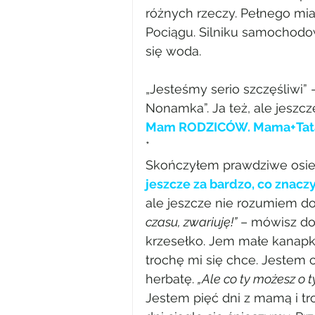
różnych rzeczy. Pełnego mias
Pociągu. Silniku samochodow
się woda.
„Jesteśmy serio szczęśliwi
Nonamka”. Ja też, ale jeszcz
Mam RODZICÓW. Mama+Tata.
*
Skończyłem prawdziwe osiem
jeszcze za bardzo, co znacz
ale jeszcze nie rozumiem do
czasu, zwariuję!”
 – mówisz do
krzesełko. Jem małe kanapki.
trochę mi się chce. Jestem ci
herbatę. 
„Ale co ty możesz o 
Jestem pięć dni z mamą i tro