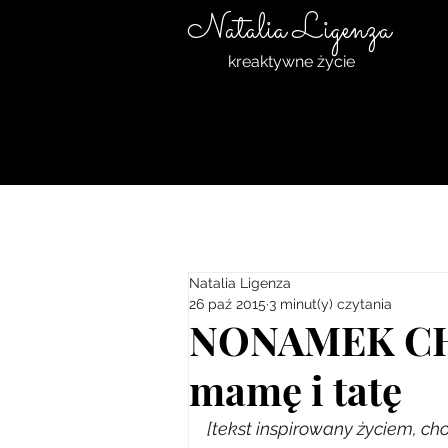
Natalia Ligenza
kreaktywne życie
Natalia Ligenza
26 paź 2015
3 minut(y) czytania
NONAMEK CH
mamę i tatę
[tekst inspirowany życiem, cho