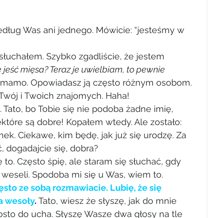
dług Was ani jednego. Mówicie: “jesteśmy w 
słuchałem. Szybko zgadliście, że jestem 
jeść mięsa? Teraz je uwielbiam, to pewnie 
ię, mamo. Opowiadasz ją często różnym osobom. 
Twój i Twoich znajomych. Haha!
Tato, bo Tobie się nie podoba żadne imię, 
które są dobre! Kopałem wtedy. Ale zostało: 
ek. Ciekawe, kim będę, jak już się urodzę. Za 
, dogadajcie się, dobra?
 to. Często śpię, ale staram się słuchać, gdy 
i weseli. Spodoba mi się u Was, wiem to. 
ęsto ze sobą rozmawiacie. Lubię, że się 
a wesoły
. 
Tato, wiesz że słyszę, jak do mnie 
osto do ucha. Słyszę Wasze dwa głosy na tle 