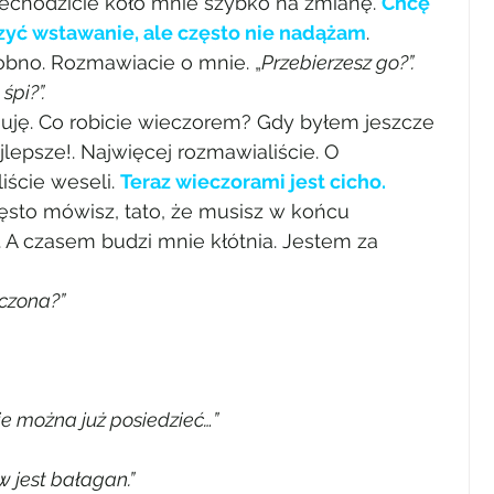
rzechodzicie koło mnie szybko na zmianę. 
Chcę 
czyć wstawanie, ale często nie nadążam
. 
sobno. Rozmawiacie o mnie. „
Przebierzesz go?”. 
śpi?”.
uję. Co robicie wieczorem? Gdy byłem jeszcze 
lepsze!. Najwięcej rozmawialiście. O 
ście weseli. 
Teraz wieczorami jest cicho. 
ęsto mówisz, tato, że musisz w końcu 
 A czasem budzi mnie kłótnia. Jestem za 
ęczona?”
ie można już posiedzieć…”
 jest bałagan.”