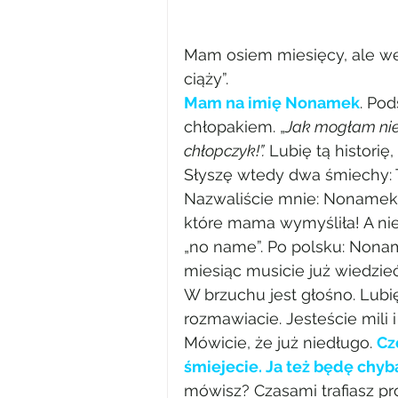
Mam osiem miesięcy, ale we
ciąży”.
Mam na imię Nonamek
. Pod
chłopakiem. „
Jak mogłam nie 
chłopczyk!”.
 Lubię tą histor
Słyszę wtedy dwa śmiechy: 
Nazwaliście mnie: Nonamek. 
które mama wymyśliła! A nie
„no name”. Po polsku: Nonam
miesiąc musicie już wiedzieć
W brzuchu jest głośno. Lubię
rozmawiacie. Jesteście mili 
Mówicie, że już niedługo. 
Cz
śmiejecie. Ja też będę chyb
mówisz? Czasami trafiasz pr