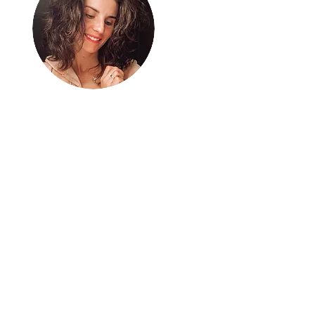
Bez energii nie
ma nic
Mnie ładuje aktywne życie
– samotne kilometry w
biegu i intensywna
(nie)codzienność z rodziną
2+3+1. A gdy jeszcze mi tej
energii zostaje, dzielę się
nią tu. Bierz ją i ruszaj po
swoje!