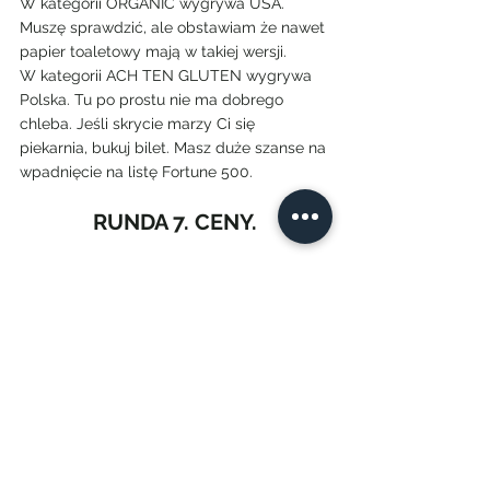
W kategorii ORGANIC wygrywa USA. 
Muszę sprawdzić, ale obstawiam że nawet 
papier toaletowy mają w takiej wersji.
W kategorii ACH TEN GLUTEN wygrywa 
Polska. Tu po prostu nie ma dobrego 
chleba. Jeśli skrycie marzy Ci się 
piekarnia, bukuj bilet. Masz duże szanse na 
wpadnięcie na listę Fortune 500.
RUNDA 7. CENY.
W kategorii 
FURA I KOMÓRA wygrywa 
USA.
 Za równowartość tygodniowych, 
jedzeniowych zakupów kupisz wysokiej 
klasy TV. A auto? Po co jeździć maluchem, 
skoro używany pick-up wychodzi niewiele 
drożej.
W kategorii 
PRZYPRAWY wygrywa 
nokautem Polska.
 Liście laurowe za ok. 30 
PLN to nie żart, to promocja.