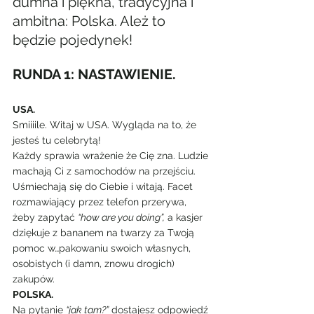
dumna i piękna, tradycyjna i 
ambitna: Polska. Ależ to 
będzie pojedynek!
RUNDA 1: NASTAWIENIE.
USA.
Smiiiile. Witaj w USA. Wygląda na to, że 
jesteś tu celebrytą!
Każdy sprawia wrażenie że Cię zna. Ludzie 
machają Ci z samochodów na przejściu. 
Uśmiechają się do Ciebie i witają. Facet 
rozmawiający przez telefon przerywa, 
żeby zapytać 
“how are you doing”,
 a kasjer 
dziękuje z bananem na twarzy za Twoją 
pomoc w…pakowaniu swoich własnych, 
osobistych (i damn, znowu drogich) 
zakupów.
POLSKA.
Na pytanie 
“jak tam?”
 dostajesz odpowiedź 