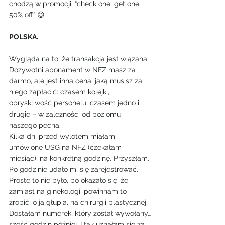
chodzą w promocji: “check one, get one 
50% off” 😉
POLSKA.
Wygląda na to, że transakcja jest wiązana. 
Dożywotni abonament w NFZ masz za 
darmo, ale jest inna cena, jaką musisz za 
niego zapłacić: czasem kolejki, 
opryskliwość personelu, czasem jedno i 
drugie – w zależności od poziomu 
naszego pecha.
Kilka dni przed wylotem miałam 
umówione USG na NFZ (czekałam 
miesiąc), na konkretną godzinę. Przyszłam. 
Po godzinie udało mi się zarejestrować. 
Proste to nie było, bo okazało się, że 
zamiast na ginekologii powinnam to 
zrobić, o ja głupia, na chirurgii plastycznej. 
Dostałam numerek, który został wywołany…
sześć godzin później. I tak uznałam się za 