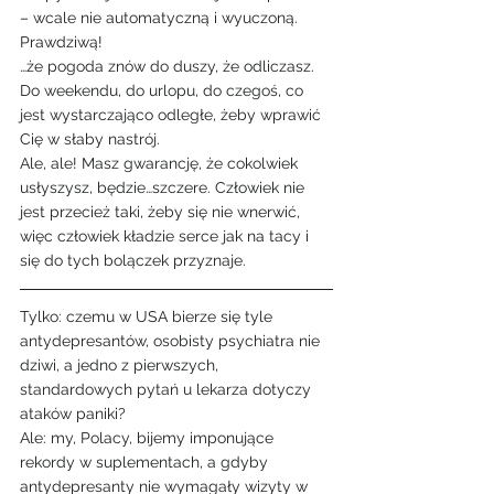
– wcale nie automatyczną i wyuczoną. 
Prawdziwą!
…że pogoda znów do duszy, że odliczasz. 
Do weekendu, do urlopu, do czegoś, co 
jest wystarczająco odległe, żeby wprawić 
Cię w słaby nastrój.
Ale, ale! Masz gwarancję, że cokolwiek 
usłyszysz, będzie…szczere. Człowiek nie 
jest przecież taki, żeby się nie wnerwić, 
więc człowiek kładzie serce jak na tacy i 
się do tych bolączek przyznaje.
Tylko: czemu w USA bierze się tyle 
antydepresantów, osobisty psychiatra nie 
dziwi, a jedno z pierwszych, 
standardowych pytań u lekarza dotyczy 
ataków paniki?
Ale: my, Polacy, bijemy imponujące 
rekordy w suplementach, a gdyby 
antydepresanty nie wymagały wizyty w 