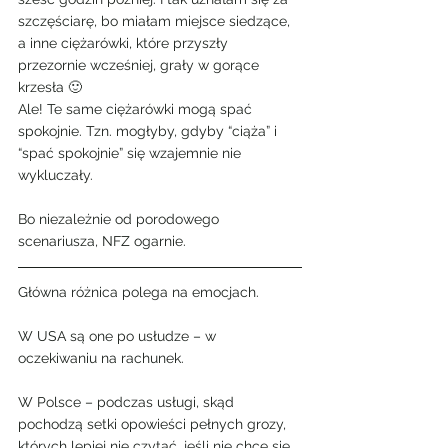
szczęściarę, bo miałam miejsce siedzące, 
a inne ciężarówki, które przyszły 
przezornie wcześniej, grały w gorące 
krzesła 🙂
Ale! Te same ciężarówki mogą spać 
spokojnie. Tzn. mogłyby, gdyby “ciąża” i 
“spać spokojnie” się wzajemnie nie 
wykluczały.
Bo niezależnie od porodowego 
scenariusza, NFZ ogarnie.
Główna różnica polega na emocjach.
W USA są one po usłudze – w 
oczekiwaniu na rachunek.
W Polsce – podczas usługi, skąd 
pochodzą setki opowieści pełnych grozy, 
których lepiej nie czytać, jeśli nie chce się 