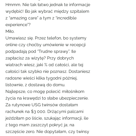
Hmmm. Nie tak łatwo jednak te informacje 
wydębić! Bo jak wybrać między szpitalem 
z “amazing care” a tym z “incredible 
experience”?
Miło.
Umawiasz się. Przez telefon, bo systemy 
online czy choćby umówienie w recepcji 
podpadają pod “Trudne sprawy”. Ile 
zapłacisz za wizytę? Przy dobrych 
wiatrach wiesz, jaki % od całości, ale tej 
całości tak szybko nie poznasz. Dostaniesz 
radosne wieści kilka tygodni później, 
listownie, z dostawą do domu.
Najlepsze, co mogę polecić miłośnikom 
życia na krawędzi to słabe ubezpieczenie. 
Za rutynowe USG twinsów dostałam 
rachunek na $3 000. Drżącymi palcami 
jeździłam po liście, szukając informacji, ile 
z tego mam zaszczyt pokryć ja; na 
szczęście zero. Nie dopytałam, czy twinsy 