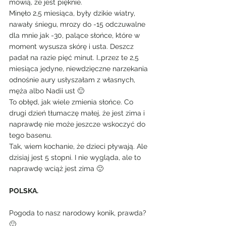
mówią, że jest pięknie.
Minęło 2,5 miesiąca, były dzikie wiatry, 
nawały śniegu, mrozy do -15 odczuwalne 
dla mnie jak -30, palące słońce, które w 
moment wysusza skórę i usta. Deszcz 
padał na razie pięć minut. I…przez te 2,5 
miesiąca jedyne, niewdzięczne narzekania 
odnośnie aury usłyszałam z własnych, 
męża albo Nadii ust 🙂
To obłęd, jak wiele zmienia słońce. Co 
drugi dzień tłumaczę małej, że jest zima i 
naprawdę nie może jeszcze wskoczyć do 
tego basenu.
Tak, wiem kochanie, że dzieci pływają. Ale 
dzisiaj jest 5 stopni. I nie wygląda, ale to 
naprawdę wciąż jest zima 🙂
POLSKA.
Pogoda to nasz narodowy konik, prawda? 
🙂