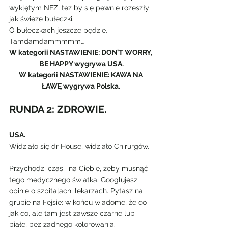
wyklętym NFZ, też by się pewnie rozeszły 
jak świeże bułeczki.
O bułeczkach jeszcze będzie.
Tamdamdammmmm…
W kategorii NASTAWIENIE: DON’T WORRY, 
BE HAPPY wygrywa USA.
W kategorii NASTAWIENIE: KAWA NA 
ŁAWĘ wygrywa Polska. 
RUNDA 2: ZDROWIE.
USA.
Widziało się dr House, widziało Chirurgów.
Przychodzi czas i na Ciebie, żeby musnąć 
tego medycznego światka. Googlujesz 
opinie o szpitalach, lekarzach. Pytasz na 
grupie na Fejsie: w końcu wiadome, że co 
jak co, ale tam jest zawsze czarne lub 
białe, bez żadnego kolorowania.