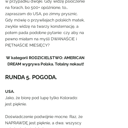
w przypadku dwójki. Gdy widzę psioczenie 
na forach, bo 500+ opóźnione, to…
zapraszam do USA, po zimny prysznic.
Gdy mówię o przywilejach polskich matek, 
zwykle widzę na twarzy konsternację, a 
potem pada podobne pytanie: czy aby na 
pewno miałam na myśli DWANAŚCIE i 
PIĘTNAŚCIE MIESIĘCY?
W kategorii RODZICIELSTWO: AMERICAN 
DREAM wygrywa Polska. Totalny nokaut!
RUNDA 5. POGODA. 
USA. 
Jako, że biorę pod lupę tylko Kolorado: 
jest pięknie.
Doświadczenie podwójnie mocne. Raz, że 
NAPRAWDĘ jest pięknie, a dwa: wszyscy 