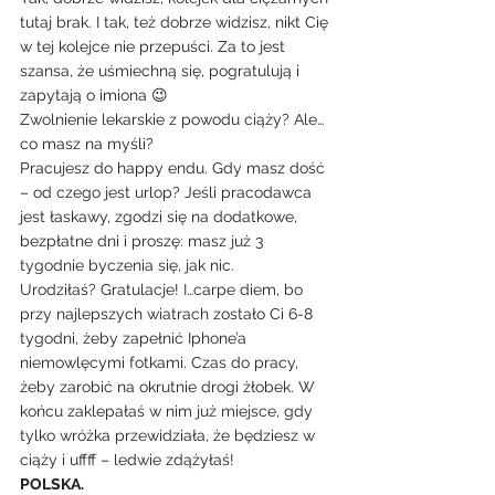
tutaj brak. I tak, też dobrze widzisz, nikt Cię 
w tej kolejce nie przepuści. Za to jest 
szansa, że uśmiechną się, pogratulują i 
zapytają o imiona 😉
Zwolnienie lekarskie z powodu ciąży? Ale…
co masz na myśli?
Pracujesz do happy endu. Gdy masz dość 
– od czego jest urlop? Jeśli pracodawca 
jest łaskawy, zgodzi się na dodatkowe, 
bezpłatne dni i proszę: masz już 3 
tygodnie byczenia się, jak nic.
Urodziłaś? Gratulacje! I…carpe diem, bo 
przy najlepszych wiatrach zostało Ci 6-8 
tygodni, żeby zapełnić Iphone’a 
niemowlęcymi fotkami. Czas do pracy, 
żeby zarobić na okrutnie drogi żłobek. W 
końcu zaklepałaś w nim już miejsce, gdy 
tylko wróżka przewidziała, że będziesz w 
ciąży i uffff – ledwie zdążyłaś!
POLSKA.