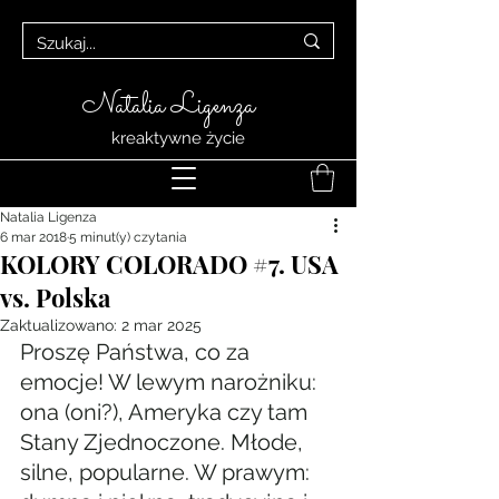
Natalia Ligenza
kreaktywne życie
Natalia Ligenza
6 mar 2018
5 minut(y) czytania
KOLORY COLORADO #7. USA
vs. Polska
Zaktualizowano:
2 mar 2025
Proszę Państwa, co za 
emocje! W lewym narożniku: 
ona (oni?), Ameryka czy tam 
Stany Zjednoczone. Młode, 
silne, popularne. W prawym: 