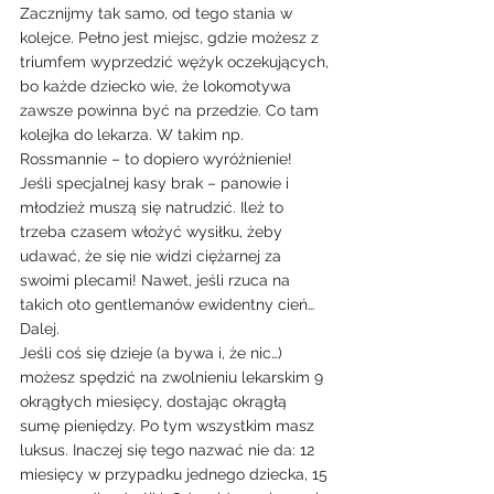
Zacznijmy tak samo, od tego stania w 
kolejce. Pełno jest miejsc, gdzie możesz z 
triumfem wyprzedzić wężyk oczekujących, 
bo każde dziecko wie, że lokomotywa 
zawsze powinna być na przedzie. Co tam 
kolejka do lekarza. W takim np. 
Rossmannie – to dopiero wyróżnienie!
Jeśli specjalnej kasy brak – panowie i 
młodzież muszą się natrudzić. Ileż to 
trzeba czasem włożyć wysiłku, żeby 
udawać, że się nie widzi ciężarnej za 
swoimi plecami! Nawet, jeśli rzuca na 
takich oto gentlemanów ewidentny cień…
Dalej.
Jeśli coś się dzieje (a bywa i, że nic…) 
możesz spędzić na zwolnieniu lekarskim 9 
okrągłych miesięcy, dostając okrągłą 
sumę pieniędzy. Po tym wszystkim masz 
luksus. Inaczej się tego nazwać nie da: 12 
miesięcy w przypadku jednego dziecka, 15 