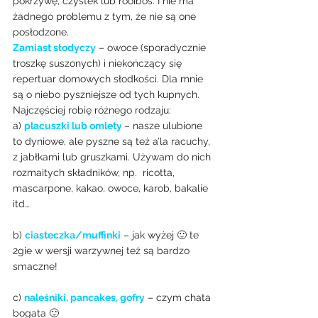
pokrzywę, czystek lub rooibos. I nie ma 
żadnego problemu z tym, że nie są one 
posłodzone.
Zamiast słodyczy
– owoce (sporadycznie 
troszkę suszonych) i niekończący się 
repertuar domowych słodkości. Dla mnie 
są o niebo pyszniejsze od tych kupnych.
Najczęściej robię różnego rodzaju:
a) 
placuszki lub omlety 
– nasze ulubione 
to dyniowe, ale pyszne są też a’la racuchy, 
z jabłkami lub gruszkami. Używam do nich 
rozmaitych składników, np.  ricotta, 
mascarpone, kakao, owoce, karob, bakalie 
itd…
b) 
ciasteczka/muffinki
 – jak wyżej 🙂 te 
2gie w wersji warzywnej też są bardzo 
smaczne!
c) 
naleśniki, pancakes, gofry
– czym chata 
bogata 🙂