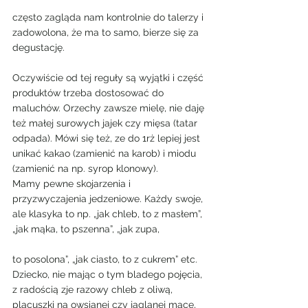
często zagląda nam kontrolnie do talerzy i 
zadowolona, że ma to samo, bierze się za 
degustację.
Oczywiście od tej reguły są wyjątki i część 
produktów trzeba dostosować do 
maluchów. Orzechy zawsze mielę, nie daję 
też małej surowych jajek czy mięsa (tatar 
odpada). Mówi się też, ze do 1rż lepiej jest 
unikać kakao (zamienić na karob) i miodu 
(zamienić na np. syrop klonowy).
Mamy pewne skojarzenia i 
przyzwyczajenia jedzeniowe. Każdy swoje, 
ale klasyka to np. „jak chleb, to z masłem”, 
„jak mąka, to pszenna”, „jak zupa,
to posolona”, „jak ciasto, to z cukrem” etc. 
Dziecko, nie mając o tym bladego pojęcia, 
z radością zje razowy chleb z oliwą, 
placuszki na owsianej czy jaglanej mące, 