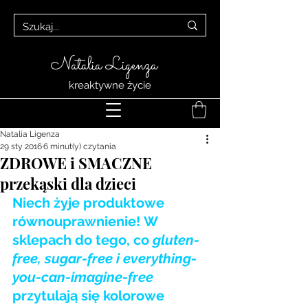
Natalia Ligenza
kreaktywne życie
Natalia Ligenza
29 sty 2016
6 minut(y) czytania
ZDROWE i SMACZNE
przekąski dla dzieci
Niech żyje produktowe 
równouprawnienie! W 
sklepach do tego, co 
gluten-
free, sugar-free i everything-
you-can-imagine-free
przytulają się kolorowe 