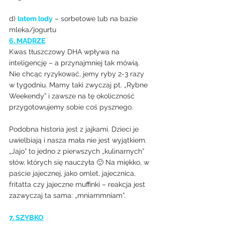
d) 
latem lody
 – sorbetowe lub na bazie 
mleka/jogurtu
6. MĄDRZE
Kwas tłuszczowy DHA wpływa na 
inteligencję – a przynajmniej tak mówią. 
Nie chcąc ryzykować, jemy ryby 2-3 razy 
w tygodniu. Mamy taki zwyczaj pt. „Rybne 
Weekendy” i zawsze na tę okoliczność 
przygotowujemy sobie coś pysznego.
Podobna historia jest z jajkami. Dzieci je 
uwielbiają i nasza mała nie jest wyjątkiem. 
„Jajo” to jedno z pierwszych „kulinarnych” 
słów, których się nauczyła 🙂 Na miękko, w 
paście jajecznej, jako omlet, jajecznica, 
fritatta czy jajeczne muffinki – reakcja jest 
zazwyczaj ta sama: „mniammniam”.
7. SZYBKO