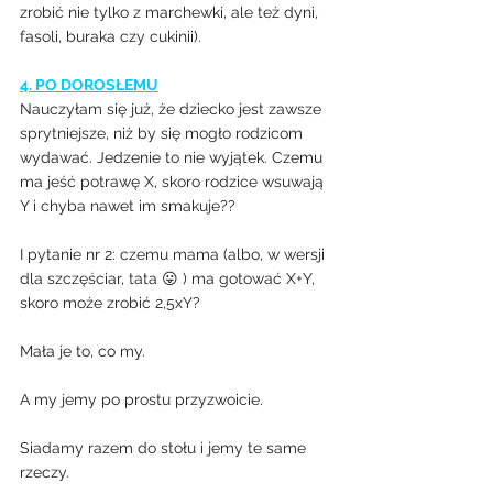
zrobić nie tylko z marchewki, ale też dyni, 
fasoli, buraka czy cukinii).
4. PO DOROSŁEMU
Nauczyłam się już, że dziecko jest zawsze 
sprytniejsze, niż by się mogło rodzicom 
wydawać. Jedzenie to nie wyjątek. Czemu 
ma jeść potrawę X, skoro rodzice wsuwają 
Y i chyba nawet im smakuje??
I pytanie nr 2: czemu mama (albo, w wersji 
dla szczęściar, tata 😛 ) ma gotować X+Y, 
skoro może zrobić 2,5xY?
Mała je to, co my.
A my jemy po prostu przyzwoicie.
Siadamy razem do stołu i jemy te same 
rzeczy.