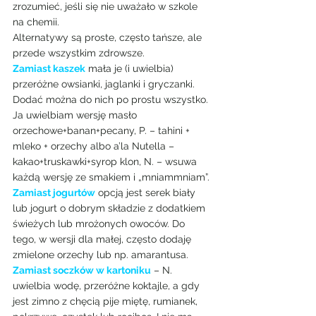
zrozumieć, jeśli się nie uważało w szkole 
na chemii.
Alternatywy są proste, często tańsze, ale 
przede wszystkim zdrowsze.
Zamiast kaszek
 mała je (i uwielbia) 
przeróżne owsianki, jaglanki i gryczanki. 
Dodać można do nich po prostu wszystko. 
Ja uwielbiam wersję masło 
orzechowe+banan+pecany, P. – tahini + 
mleko + orzechy albo a’la Nutella – 
kakao+truskawki+syrop klon, N. – wsuwa 
każdą wersję ze smakiem i „mniammniam”.
Zamiast jogurtów
 opcją jest serek biały 
lub jogurt o dobrym składzie z dodatkiem 
świeżych lub mrożonych owoców. Do 
tego, w wersji dla małej, często dodaję 
zmielone orzechy lub np. amarantusa.
Zamiast soczków w kartoniku
– N. 
uwielbia wodę, przeróżne koktajle, a gdy 
jest zimno z chęcią pije miętę, rumianek, 