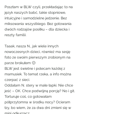
Poszłam w BLW czyli, przekładając to na 
język naszych babć, takie stopniowe, 
intuicyjne i samodzielne jedzenie. Bez 
miksowania wszystkiego. Bez gotowania 
dwóch rodzajów posiłku – dla dziecka i 
reszty familii.
Taaak, nasza N., jak wiele innych 
nowoczesnych dzieci, również ma sesję 
foto ze swoim pierwszym zrobionym na 
parze brokułem 🙂
BLW jest świetne i polecam każdej z 
mamusiek. To temat rzeka, a info można 
czerpać z sieci.
Oddałam N. stery w małe łapki. Nie chce 
jeść – OK. Chce podwójną porcję? No i git. 
Torturuje coś, co gotowałam 
półprzytomna w środku nocy? Ocieram 
łzy, bo wiem, że za dwa dni zmieni się w 
mini odkurzacz.