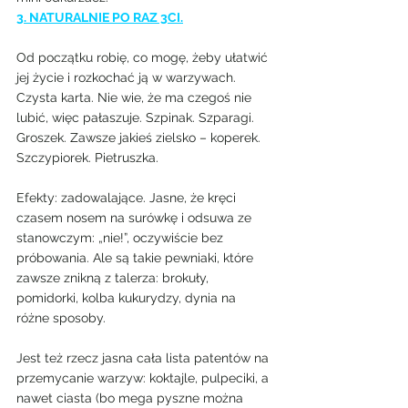
3. NATURALNIE PO RAZ 3CI.
Od początku robię, co mogę, żeby ułatwić 
jej życie i rozkochać ją w warzywach. 
Czysta karta. Nie wie, że ma czegoś nie 
lubić, więc pałaszuje. Szpinak. Szparagi. 
Groszek. Zawsze jakieś zielsko – koperek. 
Szczypiorek. Pietruszka.
Efekty: zadowalające. Jasne, że kręci 
czasem nosem na surówkę i odsuwa ze 
stanowczym: „nie!”, oczywiście bez 
próbowania. Ale są takie pewniaki, które 
zawsze znikną z talerza: brokuły, 
pomidorki, kolba kukurydzy, dynia na 
różne sposoby.
Jest też rzecz jasna cała lista patentów na 
przemycanie warzyw: koktajle, pulpeciki, a 
nawet ciasta (bo mega pyszne można 