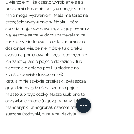
Uwierzcie mi, że często wyrobienie się z 
posiłkami dokładnie tak, jak chcę jest dla 
mnie mega wyzwaniem. Mała ma teraz na 
szczęście wyżywienie w żłobku, które 
spełnia moje oczekiwania, ale gdy byłam z 
nią jeszcze sama w domu narzekałam na 
konkretny niedoczas i każda z mamusiek 
doskonale wie, że nie mówię tu o braku 
czasu na pomalowanie rzęs i podkręcenie 
ich zalotką, ale o pójście do łazienki lub 
zjedzenie ciepłego posiłku siedząc na 
krześle (powiało luksusem) 😛
Ratują mnie szybkie przekąski, zwłaszcza 
gdy idziemy gdzieś na szeroko pojęte 
miasto lub wycieczkę. Nasze ulubione to 
oczywiście owoce (rządzą banany, jabłka, 
mandarynki, winogrona), czasem też 
suszone (rodzynki, żurawina, daktyle, 
morele – najlepiej niesiarkowane). W 
sklepie można się poratować waflami 
ryżowymi lub chrupkami kukurydzianymi 