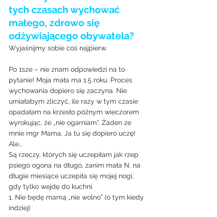
tych czasach wychować 
małego, zdrowo się 
odżywiającego obywatela? 
Wyjaśnijmy sobie coś najpierw.
Po 1sze – nie znam odpowiedzi na to 
pytanie! Moja mała ma 1.5 roku. Proces 
wychowania dopiero się zaczyna. Nie 
umiałabym zliczyć, ile razy w tym czasie 
opadałam na krzesło późnym wieczorem 
wyrokując, że „nie ogarniam”. Żaden ze 
mnie mgr Mama. Ja tu się dopiero uczę!
Ale…
Są rzeczy, których się uczepiłam jak rzep 
psiego ogona na długo, zanim mała N. na 
długie miesiące uczepiła się mojej nogi, 
gdy tylko wejdę do kuchni.
1. Nie będę mamą „nie wolno” (o tym kiedy 
indziej)