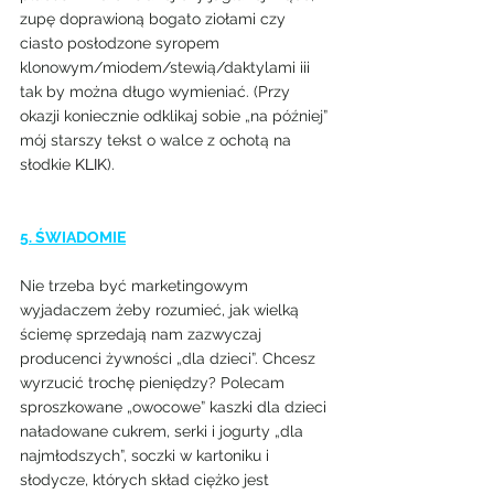
zupę doprawioną bogato ziołami czy 
ciasto posłodzone syropem 
klonowym/miodem/stewią/daktylami iii 
tak by można długo wymieniać. (Przy 
okazji koniecznie odklikaj sobie „na później” 
mój starszy tekst o walce z ochotą na 
słodkie 
KLIK
).
5. ŚWIADOMIE
Nie trzeba być marketingowym 
wyjadaczem żeby rozumieć, jak wielką 
ściemę sprzedają nam zazwyczaj 
producenci żywności „dla dzieci”. Chcesz 
wyrzucić trochę pieniędzy? Polecam 
sproszkowane „owocowe” kaszki dla dzieci 
naładowane cukrem, serki i jogurty „dla 
najmłodszych”, soczki w kartoniku i 
słodycze, których skład ciężko jest 