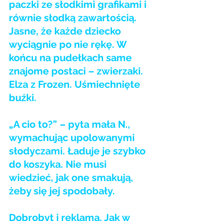
paczki ze słodkimi grafikami i 
równie słodką zawartością. 
Jasne, że każde dziecko 
wyciągnie po nie rękę. W 
końcu na pudełkach same 
znajome postaci – zwierzaki. 
Elza z Frozen. Uśmiechnięte 
buźki.
„A cio to?” – pyta mała N., 
wymachując upolowanymi 
słodyczami. Ładuje je szybko 
do koszyka. Nie musi 
wiedzieć, jak one smakują, 
żeby się jej spodobały.
Dobrobyt i reklama. Jak w 