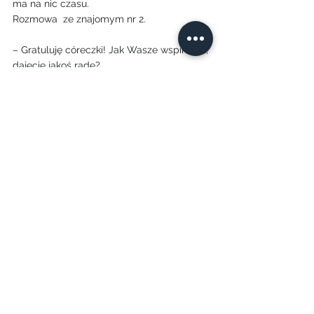
ma na nic czasu.
Rozmowa  ze znajomym nr 2.
– Gratuluję córeczki! Jak Wasze wspinanie, 
dajecie jakoś radę?
– No pewnie. Musimy trochę się 
nakombinować, ale motywacja mega, a 
żonie idzie lepiej niż przed ciążą.
Z przymrużeniem oka traktuję 
wypowiedziane smętnym głosem 
zwierzenia o braku czasu. Nie dlatego, że 
jestem taką biczą – bo NIE jestem.
Po prostu nikt mi nie wmówi, że się nie da.
Nienienie.
Przekonałam się na sobie, a nie jestem ani 
super zorganizowana, ani w czymkolwiek 
wyręczana, ani na tyle bogata, by sobie 