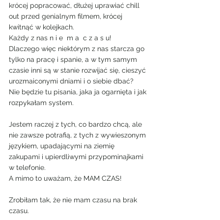
krócej popracować, dłużej uprawiać chill 
out przed genialnym filmem, krócej 
kwitnąć w kolejkach.
Każdy z nas n i e  m a  c z a s u!
Dlaczego więc niektórym z nas starcza go 
tylko na pracę i spanie, a w tym samym 
czasie inni są w stanie rozwijać się, cieszyć 
urozmaiconymi dniami i o siebie dbać?
Nie będzie tu pisania, jaka ja ogarnięta i jak 
rozpykałam system.
Jestem raczej z tych, co bardzo chcą, ale 
nie zawsze potrafią, z tych z wywieszonym 
językiem, upadającymi na ziemię 
zakupami i upierdliwymi przypominajkami 
w telefonie.
A mimo to uważam, że MAM CZAS!
Zrobiłam tak, że nie mam czasu na brak 
czasu.