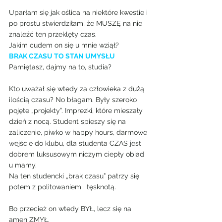
Uparłam się jak oślica na niektóre kwestie i 
po prostu stwierdziłam, że MUSZĘ na nie 
znaleźć ten przeklęty czas.
Jakim cudem on się u mnie wziął?
BRAK CZASU TO STAN UMYSŁU
Pamiętasz, dajmy na to, studia?
Kto uważał się wtedy za człowieka z dużą 
ilością czasu? No błagam. Były szeroko 
pojęte „projekty”. Imprezki, które mieszały 
dzień z nocą. Student spieszy się na 
zaliczenie, piwko w happy hours, darmowe 
wejście do klubu, dla studenta CZAS jest 
dobrem luksusowym niczym ciepły obiad 
u mamy.
Na ten studencki „brak czasu” patrzy się 
potem z politowaniem i tęsknotą.
Bo przecież on wtedy BYŁ, lecz się na 
amen ZMYŁ.