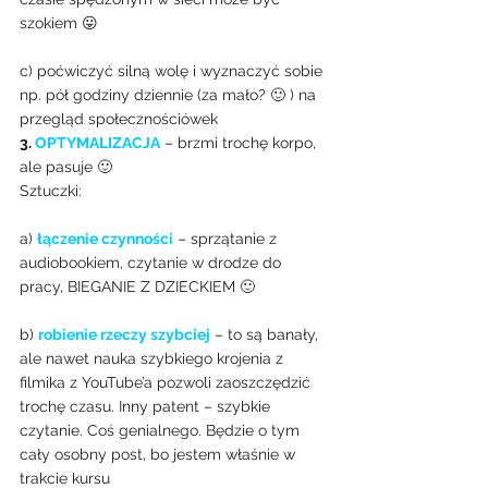
szokiem 😛
c) poćwiczyć silną wolę i wyznaczyć sobie 
np. pół godziny dziennie (za mało? 🙂 ) na 
przegląd społecznościówek
3. 
OPTYMALIZACJA
 – brzmi trochę korpo, 
ale pasuje 🙂
Sztuczki:
a) 
łączenie czynności
 – sprzątanie z 
audiobookiem, czytanie w drodze do 
pracy, BIEGANIE Z DZIECKIEM 🙂
b) 
robienie rzeczy szybciej
 – to są banały, 
ale nawet nauka szybkiego krojenia z 
filmika z YouTube’a pozwoli zaoszczędzić 
trochę czasu. Inny patent – szybkie 
czytanie. Coś genialnego. Będzie o tym 
cały osobny post, bo jestem właśnie w 
trakcie kursu