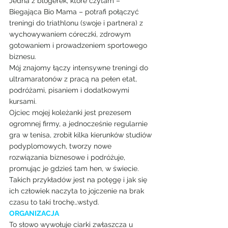
Jedna z blogerek, które czytam – 
Biegająca Bio Mama – potrafi połączyć 
treningi do triathlonu (swoje i partnera) z 
wychowywaniem córeczki, zdrowym 
gotowaniem i prowadzeniem sportowego 
biznesu.
Mój znajomy łączy intensywne treningi do 
ultramaratonów z pracą na pełen etat, 
podróżami, pisaniem i dodatkowymi 
kursami.
Ojciec mojej koleżanki jest prezesem 
ogromnej firmy, a jednocześnie regularnie 
gra w tenisa, zrobił kilka kierunków studiów 
podyplomowych, tworzy nowe 
rozwiązania biznesowe i podróżuje, 
promując je gdzieś tam hen, w świecie.
Takich przykładów jest na potęgę i jak się 
ich człowiek naczyta to jojczenie na brak 
czasu to taki trochę…wstyd.
ORGANIZACJA
To słowo wywołuje ciarki zwłaszcza u 