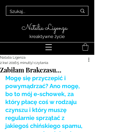
Natalia Ligenza
kreaktywne życie
Natalia Ligenza
2 kwi 2016
5 minut(y) czytania
Zabiłam Brakczasu…
Mogę się przyczepić i 
powymądrzać? Ano mogę, 
bo to mój e-schowek, za 
który płacę coś w rodzaju 
czynszu i który muszę 
regularnie sprzątać z 
jakiegoś chińskiego spamu, 