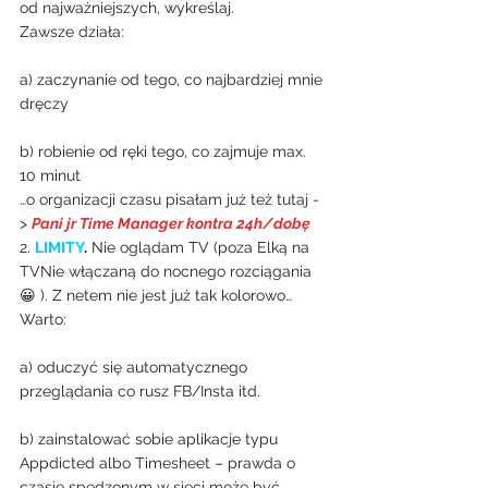
od najważniejszych, wykreślaj.
Zawsze działa:
a) zaczynanie od tego, co najbardziej mnie 
dręczy
b) robienie od ręki tego, co zajmuje max. 
10 minut
…o organizacji czasu pisałam już też tutaj -
>
Pani jr Time Manager kontra 24h/dobę
2. 
LIMITY
.
 Nie oglądam TV (poza Elką na 
TVNie włączaną do nocnego rozciągania 
😀 ). Z netem nie jest już tak kolorowo…
Warto:
a) oduczyć się automatycznego 
przeglądania co rusz FB/Insta itd.
b) zainstalować sobie aplikacje typu 
Appdicted albo Timesheet – prawda o 
czasie spędzonym w sieci może być 