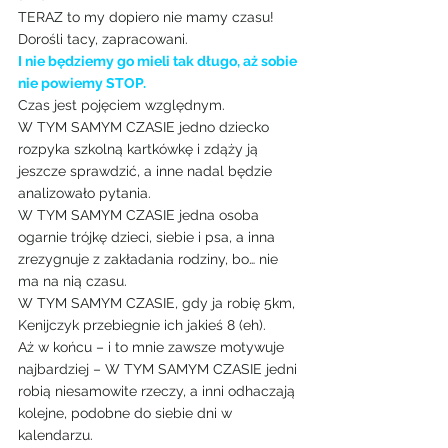
TERAZ to my dopiero nie mamy czasu! 
Dorośli tacy, zapracowani.
I nie będziemy go mieli tak długo, aż sobie 
nie powiemy STOP.
Czas jest pojęciem względnym.
W TYM SAMYM CZASIE jedno dziecko 
rozpyka szkolną kartkówkę i zdąży ją 
jeszcze sprawdzić, a inne nadal będzie 
analizowało pytania.
W TYM SAMYM CZASIE jedna osoba 
ogarnie trójkę dzieci, siebie i psa, a inna 
zrezygnuje z zakładania rodziny, bo… nie 
ma na nią czasu.
W TYM SAMYM CZASIE, gdy ja robię 5km, 
Kenijczyk przebiegnie ich jakieś 8 (eh).
Aż w końcu – i to mnie zawsze motywuje 
najbardziej – W TYM SAMYM CZASIE jedni 
robią niesamowite rzeczy, a inni odhaczają 
kolejne, podobne do siebie dni w 
kalendarzu.