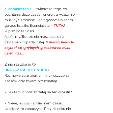
c)
 odpuszczanie
– zwłaszcza tego, co 
pochłania dużo czasu i energii, a wcale nie 
musi być zrobione. Let it goooo! Polecam 
gorąco książkę Esencjalista – 
TUTAJ
kupisz po taniości
A jeśli myślisz, że nie masz czasu na 
czytanie –  wpadaj tutaj: 
O matko, kiedy tu 
czytać? 10 sprytnych sposobów na miks 
czytania z….
Zmienisz zdanie 🙂
BRAK CZASU JEST NUDNY
Rozmowa ze znajomym nr 1 (jeszcze za 
czasów, gdy byłam brzuchatką).
– Jak tam, chodzisz dalej na ten crossfit?
– Nieee, no coś Ty. Nie mam czasu. 
Urodzisz, to zobaczysz. Przy dziecku nie 