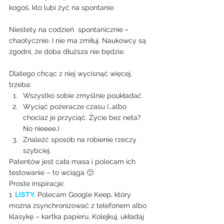
kogoś, kto lubi żyć na spontanie.
Niestety na codzień  spontanicznie = 
chaotycznie. I nie ma zmiłuj. Naukowcy są 
zgodni, że doba dłuższa nie będzie.
Dlatego chcąc z niej wycisnąć więcej, 
trzeba:
Wszystko sobie zmyślnie poukładać.
Wyciąć pożeracze czasu (…albo 
chociaż je przyciąć. Życie bez neta? 
No nieeee.)
Znaleźć sposób na robienie rzeczy 
szybciej.
Patentów jest cała masa i polecam ich 
testowanie – to wciąga 🙂
Proste inspiracje:
1
.
 LISTY.
Polecam Google Keep, który 
można zsynchronizować z telefonem albo 
klasykę – kartka papieru. Kolejkuj, układaj 