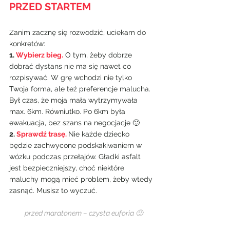
PRZED STARTEM
Zanim zacznę się rozwodzić, uciekam do 
konkretów:
1. 
Wybierz bieg.
 O tym, żeby dobrze 
dobrać dystans nie ma się nawet co 
rozpisywać. W grę wchodzi nie tylko 
Twoja forma, ale też preferencje malucha. 
Był czas, że moja mała wytrzymywała 
max. 6km. Równiutko. Po 6km była 
ewakuacja, bez szans na negocjacje 🙂
2. 
Sprawdź trasę. 
Nie każde dziecko 
będzie zachwycone podskakiwaniem w 
wózku podczas przełajów. Gładki asfalt 
jest bezpieczniejszy, choć niektóre 
maluchy mogą mieć problem, żeby wtedy 
zasnąć. Musisz to wyczuć.
  przed maratonem – czysta euforia 🙂