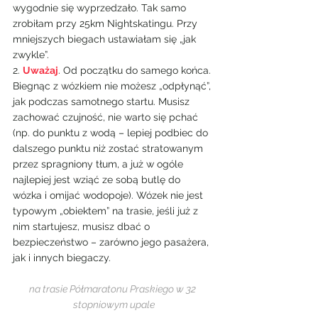
wygodnie się wyprzedzało. Tak samo 
zrobiłam przy 25km Nightskatingu. Przy 
mniejszych biegach ustawiałam się „jak 
zwykle”.
2. 
Uważaj
. Od początku do samego końca. 
Biegnąc z wózkiem nie możesz „odpłynąć”, 
jak podczas samotnego startu. Musisz 
zachować czujność, nie warto się pchać 
(np. do punktu z wodą – lepiej podbiec do 
dalszego punktu niż zostać stratowanym 
przez spragniony tłum, a już w ogóle 
najlepiej jest wziąć ze sobą butlę do 
wózka i omijać wodopoje). Wózek nie jest 
typowym „obiektem” na trasie, jeśli już z 
nim startujesz, musisz dbać o 
bezpieczeństwo – zarówno jego pasażera, 
jak i innych biegaczy.
na trasie Półmaratonu Praskiego w 32 
stopniowym upale