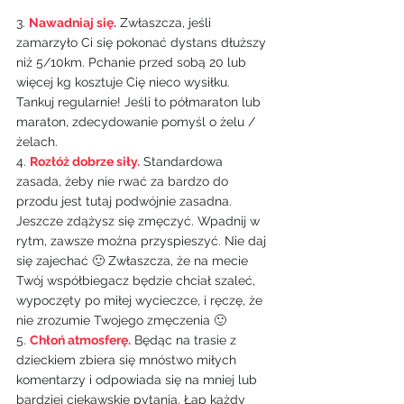
3. 
Nawadniaj się.
Zwłaszcza, jeśli 
zamarzyło Ci się pokonać dystans dłuższy 
niż 5/10km. Pchanie przed sobą 20 lub 
więcej kg kosztuje Cię nieco wysiłku. 
Tankuj regularnie! Jeśli to półmaraton lub 
maraton, zdecydowanie pomyśl o żelu / 
żelach.
4. 
Rozłóż dobrze siły.
 Standardowa 
zasada, żeby nie rwać za bardzo do 
przodu jest tutaj podwójnie zasadna. 
Jeszcze zdążysz się zmęczyć. Wpadnij w 
rytm, zawsze można przyspieszyć. Nie daj 
się zajechać 🙂 Zwłaszcza, że na mecie 
Twój współbiegacz będzie chciał szaleć, 
wypoczęty po miłej wycieczce, i ręczę, że 
nie zrozumie Twojego zmęczenia 🙂
5. 
Chłoń atmosferę.
Będąc na trasie z 
dzieckiem zbiera się mnóstwo miłych 
komentarzy i odpowiada się na mniej lub 
bardziej ciekawskie pytania. Łap każdy 