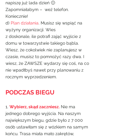
napiszę już lada dzień 🙂
Zapomniałabym –  weź telefon. 
Koniecznie!
d) 
Plan działania
. Musisz się wspiąć na 
wyżyny organizacji. Wies
z doskonale, ile potrafi zająć wyjście z 
domu w towarzystwie takiego bąbla. 
Wiesz, że cokolwiek nie zaplanujesz w 
czasie, musisz to pomnożyć razy dwa. I 
wiesz, że ZAWSZE wydarzy się coś, na co 
nie wpadłbyś nawet przy planowaniu z 
rocznym wyprzedzeniem.
PODCZAS BIEGU
1. 
Wybierz, skąd zaczniesz.
 Nie ma 
jednego dobrego wyjścia. Na naszym
największym biegu, gdzie było z 7 000 
osób ustawiłam się z wózkiem na samym 
końcu. Trasa miała mało zakrętów, 