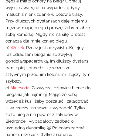
będzie miało ochoty na bieg? Opracuj 
wyjście awaryjne na wypadek, gdyby 
maluch zmienił zdanie w połowie trasy. 
Przy dłuższych dystansach daję mojemu 
mężowi mapę biegu i proszę, żeby miał ze 
sobą komórkę. Nigdy nic na siłę, protest 
oznacza dla mnie koniec biegu.
b) 
Wózek.
 Rzecz jest oczywista. Kolejny 
raz odradzam bieganie ze zwykłą 
gondolą/spacerówką. Im dłuższy dystans, 
tym lepiej sprawdzi się wózek ze 
sztywnym przednim kołem. Im lżejszy, tym 
szybszy.
c) 
Akcesoria.
 Zazwyczaj człowiek bierze do 
biegania jak najmniej. Mając ze sobą 
wózek aż kusi, żeby poszaleć i załadować 
kilka rzeczy „na wszelki wypadek”. Tylko, 
że to bieg a nie powrót z zakupów w 
Biedronce i wypadałoby zadbać o 
względną dynamikę 🙂 Polecam zabrać: 
napoje, przekąski (tylko z gatunku 