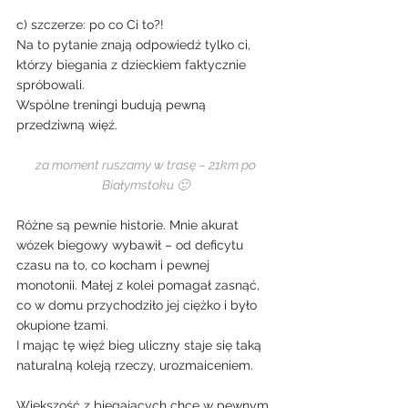
c) szczerze: po co Ci to?!
Na to pytanie znają odpowiedź tylko ci, 
którzy biegania z dzieckiem faktycznie 
spróbowali.
Wspólne treningi budują pewną 
przedziwną więź.
 za moment ruszamy w trasę – 21km po 
Białymstoku 🙂
Różne są pewnie historie. Mnie akurat 
wózek biegowy wybawił – od deficytu 
czasu na to, co kocham i pewnej 
monotonii. Małej z kolei pomagał zasnąć, 
co w domu przychodziło jej ciężko i było 
okupione łzami.
I mając tę więź bieg uliczny staje się taką 
naturalną koleją rzeczy, urozmaiceniem.
Większość z biegających chce w pewnym 