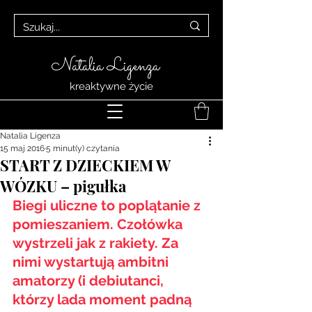
Natalia Ligenza
kreaktywne życie
Natalia Ligenza
15 maj 2016
5 minut(y) czytania
START Z DZIECKIEM W
WÓZKU – pigułka
Biegi uliczne to poplątanie z 
pomieszaniem. Czołówka 
wystrzeli jak z rakiety. Za 
nimi wystartują ambitni 
amatorzy (i debiutanci, 
którzy lada moment padną 