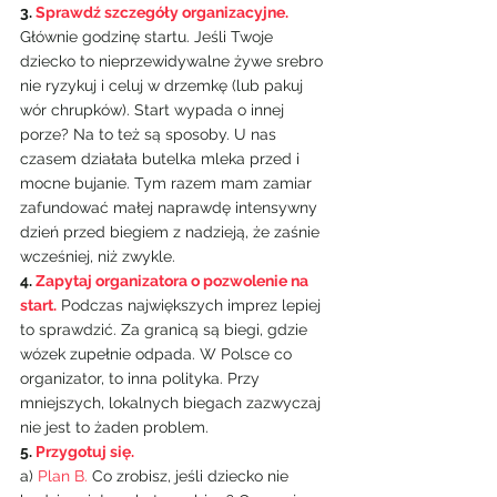
3. 
Sprawdź szczegóły organizacyjne.
Głównie godzinę startu. Jeśli Twoje 
dziecko to nieprzewidywalne żywe srebro 
nie ryzykuj i celuj w drzemkę (lub pakuj 
wór chrupków). Start wypada o innej 
porze? Na to też są sposoby. U nas 
czasem działała butelka mleka przed i 
mocne bujanie. Tym razem mam zamiar 
zafundować małej naprawdę intensywny 
dzień przed biegiem z nadzieją, że zaśnie 
wcześniej, niż zwykle.
4. 
Zapytaj organizatora o pozwolenie na 
start.
 Podczas największych imprez lepiej 
to sprawdzić. Za granicą są biegi, gdzie 
wózek zupełnie odpada. W Polsce co 
organizator, to inna polityka. Przy 
mniejszych, lokalnych biegach zazwyczaj 
nie jest to żaden problem.
5. 
Przygotuj się.
a) 
Plan B.
 Co zrobisz, jeśli dziecko nie 