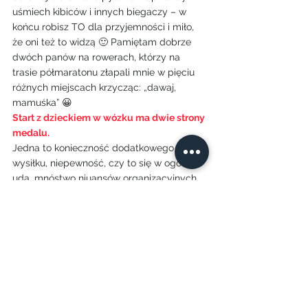
uśmiech kibiców i innych biegaczy – w 
końcu robisz TO dla przyjemności i miło, 
że oni też to widzą 🙂 Pamiętam dobrze 
dwóch panów na rowerach, którzy na 
trasie półmaratonu złapali mnie w pięciu 
różnych miejscach krzycząc: „dawaj, 
mamuśka” 😀
Start z dzieckiem w wózku ma dwie strony 
medalu.
Jedna to konieczność dodatkowego 
wysiłku, niepewność, czy to się w ogóle 
uda, mnóstwo niuansów organizacyjnych.
Ale najważniejsza jest ta druga strona – 
satysfakcja, uczucie zrobienia czegoś 
 trochę nietypowego WSPÓLNIE, 
solidarnie, tak jak podczas treningów. I dla 
tego właśnie uczucia kończę pisanie, żeby 
wyczyścić koła oblepione leśną ściółką… 🙂
*