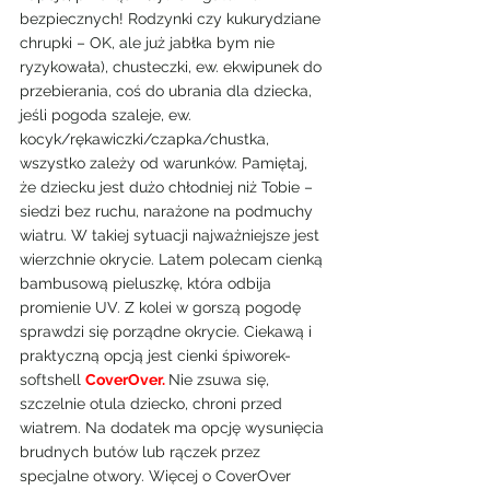
bezpiecznych! Rodzynki czy kukurydziane 
chrupki – OK, ale już jabłka bym nie 
ryzykowała), chusteczki, ew. ekwipunek do 
przebierania, coś do ubrania dla dziecka, 
jeśli pogoda szaleje, ew. 
kocyk/rękawiczki/czapka/chustka, 
wszystko zależy od warunków. Pamiętaj, 
że dziecku jest dużo chłodniej niż Tobie – 
siedzi bez ruchu, narażone na podmuchy 
wiatru. W takiej sytuacji najważniejsze jest 
wierzchnie okrycie. Latem polecam cienką 
bambusową pieluszkę, która odbija 
promienie UV. Z kolei w gorszą pogodę 
sprawdzi się porządne okrycie. Ciekawą i 
praktyczną opcją jest cienki śpiworek-
softshell 
CoverOver
. 
Nie zsuwa się, 
szczelnie otula dziecko, chroni przed 
wiatrem. Na dodatek ma opcję wysunięcia 
brudnych butów lub rączek przez 
specjalne otwory. Więcej o CoverOver 