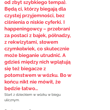
od zbyt szybkiego tempa). 
Będą ci, którzy biegają dla 
czystej przyjemności, bez 
ciśnienia o niskie cyferki. I 
happeningowcy – przebrani 
za postaci z bajek, półnadzy, 
z rekwizytami, słowem 
czymkolwiek, co skutecznie 
może bieganie utrudnić. A 
gdzieś między nich wplątują 
się też biegacze z 
potomstwem w wózku. Bo w 
końcu nikt nie mówił, że 
będzie łatwo…
Start z dzieckiem w wózku w biegu 
ulicznym.