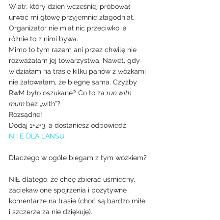
Wiatr, który dzień wcześniej próbował 
urwać mi głowę przyjemnie złagodniał. 
Organizator nie miał nic przeciwko, a 
różnie to z nimi bywa.
Mimo to tym razem ani przez chwilę nie 
rozważałam jej towarzystwa. Nawet, gdy 
widziałam na trasie kilku panów z wózkami 
nie żałowałam, że biegnę sama. Czyżby 
RwM było oszukane? Co to za 
run with 
mum 
bez „with”?
Rozsądne!
Dodaj 1+2+3, a dostaniesz odpowiedź.
N I E DLA LANSU
Dlaczego w ogóle biegam z tym wózkiem?
NIE dlatego, że chcę zbierać uśmiechy, 
zaciekawione spojrzenia i pozytywne 
komentarze na trasie (choć są bardzo miłe 
i szczerze za nie dziękuję).