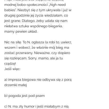
modnej bobo-społeczności „high need 
babies”. Niezbyt się z tym ukrywała i już w 
drugiej godzinie jej życia wiedziałam, co 
jest grane. Dlatego, żeby udała się nam 
niełatwa sztuka wspólnego biegania, 
mamy pewien układ.
Nic na siłę. To N. ogłasza (a robi to, uwierz, 
wszem i wobec), że właśnie mój bieg ma 
zostać przerwany. Nieważne, czy dopiero 
się rozkręcam. Sorry, mamo, ale ja tu 
rządzę!
Jeśli więc:
a) impreza biegowa nie odbywa się z porą 
drzemki małej
b) pogoda jest pod psem
c) N. ma zły humor i jeśli miałabym z nią 