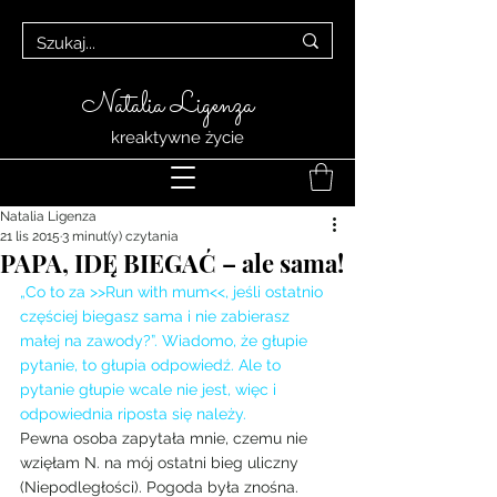
Natalia Ligenza
kreaktywne życie
Natalia Ligenza
21 lis 2015
3 minut(y) czytania
PAPA, IDĘ BIEGAĆ – ale sama!
„Co to za >>Run with mum<<, jeśli ostatnio 
częściej biegasz sama i nie zabierasz 
małej na zawody?”. Wiadomo, że głupie 
pytanie, to głupia odpowiedź. Ale to 
pytanie głupie wcale nie jest, więc i 
odpowiednia riposta się należy.
Pewna osoba zapytała mnie, czemu nie 
wzięłam N. na mój ostatni bieg uliczny 
(Niepodległości). Pogoda była znośna. 