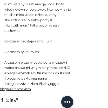
c) musiałabym zabierać ją nocą, bo to 
wtedy głównie robię swoje kilometry, a nie 
musisz mieć wcale dziecka, żeby 
stwierdzić, że to słaby pomysł
„Run with mum” tylko pozornie jest 
dosłowne.
Bo czasem zostaje samo „run”.
A czasem tylko „mum”.
A czasem piszę w ogóle od tzw. czapy i 
żadna nazwa mi w tym nie przeszkodzi 🙂
#bieganiezwozkiem
#runwithmum
#sport
#bieganie
#aktywnamama
#bieganiezdzieckiem
#babyjogger
bieganie z wózkiem