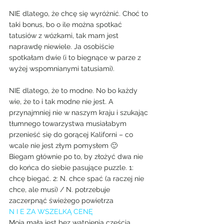
NIE dlatego, że chcę się wyróżnić. Choć to 
taki bonus, bo o ile można spotkać 
tatusiów z wózkami, tak mam jest 
naprawdę niewiele. Ja osobiście 
spotkałam dwie (i to biegnące w parze z 
wyżej wspomnianymi tatusiami).
NIE dlatego, że to modne. No bo każdy 
wie, że to i tak modne nie jest. A 
przynajmniej nie w naszym kraju i szukając 
tłumnego towarzystwa musiałabym 
przenieść się do gorącej Kaliforni – co 
wcale nie jest złym pomysłem 🙂
Biegam głównie po to, by złożyć dwa nie 
do końca do siebie pasujące puzzle. 1: 
chcę biegać. 2: N. chce spać (a raczej nie 
chce, ale musi) / N. potrzebuje 
zaczerpnąć świeżego powietrza
N I E ZA WSZELKĄ CENĘ
Moja mała jest bez wątpienia częścią 