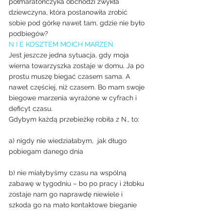
półmaratończyka obchodzi zwykła 
dziewczyna, która postanowiła zrobić 
sobie pod górkę nawet tam, gdzie nie było 
podbiegów?
N I E KOSZTEM MOICH MARZEŃ
Jest jeszcze jedna sytuacja, gdy moja 
wierna towarzyszka zostaje w domu. Ja po 
prostu muszę biegać czasem sama. A 
nawet częściej, niż czasem. Bo mam swoje 
biegowe marzenia wyrażone w cyfrach i 
deficyt czasu.
Gdybym każdą przebieżkę robiła z N., to:
a) nigdy nie wiedziałabym,  jak długo 
pobiegam danego dnia
b) nie miałybyśmy czasu na wspólną 
zabawę w tygodniu – bo po pracy i żłobku 
zostaje nam go naprawdę niewiele i 
szkoda go na mało kontaktowe bieganie