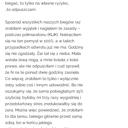
biegać, to tylko na własne ryzyko…
…to odpuszczam.
Spośród wszystkich naszych biegów raz 
zrobiłam wyjątek i nagięłam te zasady – 
podczas półmaratonu (
KLIK
). Nakręciłam 
się na ten pomysł w 100%, a w takich 
przypadkach odwrotu już nie ma. Godziny 
się nie zgadzały. Żar lał się z nieba. Mała 
wstała lewą nogą, a mnie bolała z kolei 
prawa, ale nie odpuściłam i cud sprawił, 
że N na te ponad dwie godziny zasnęła.
Co więcej, zrobiłam to tylko i wyłącznie 
żeby sobie coś i innym udowodnić. Bo nie 
oszukujmy się, że sama pobiegłabym 15% 
szybciej, byłoby mi trzy razy wygodniej i 
przedstartowy stres zredukowałby się do 
zera. Można więc powiedzieć, że zrobiłam 
to dla lansu, takiego głównie przed samą 
sobą, bo w końcu jakiego 