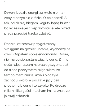
*
Dzwoni budzik, energii za wiele nie mam, 
żeby stoczyć się z łóżka. O co chodzi? A 
tak, od dzisiaj biegam, koguty będę budził, 
bo wcześnie jest nieprzyzwoicie, ale przed 
pracą przecież trzeba zdążyć.
Dobrze, że zestaw przygotowany. 
Wciągam na grzbiet ubranie, wychodzę na 
dwór. Odpalam sobie endomondo. Dobra, 
nie ma co się zastanawiać, biegnę. Zimno 
dość, więc ruszam naprawdę szybko. Już 
co nieco poczytałem, więc wiem, że 
tempo mam niezłe, wow i o co tyle 
zachodu, skoro ja początkujący bez 
problemu biegnę i to szybko. Po drodze 
mijam kilku gości, macham im, na znak, że 
ja swój człowiek.