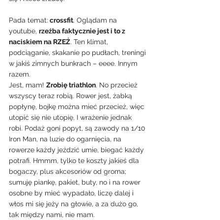
Pada temat:
 crossfit
. Oglądam na 
youtube, 
rzeźba faktycznie jest i to z 
naciskiem na RZEŹ
. Ten klimat, 
podciąganie, skakanie po pudłach, treningi 
w jakiś zimnych bunkrach – eeee. Innym 
razem.
Jest, mam! 
Zrobię triathlon
. No przecież 
wszyscy teraz robią. Rower jest, żabką 
popłynę, bojkę można mieć przecież, więc 
utopić się nie utopię. I wrażenie jednak 
robi. Podaż goni popyt, są zawody na 1/10 
Iron Man, na luzie do ogarnięcia, na 
rowerze każdy jeździć umie, biegać każdy 
potrafi. Hmmm, tylko te koszty jakieś dla 
bogaczy, plus akcesoriów od groma; 
sumuję piankę, pakiet, buty, no i na rower 
osobne by mieć wypadało, liczę dalej i 
włos mi się jeży na głowie, a za dużo go, 
tak między nami, nie mam.