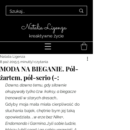
Natalia Ligenza
kreaktywne życie
Natalia Ligenza
8 paź 2015
5 minut(y) czytania
MODA NA BIEGANIE. Pół-
żartem, pół-serio (-:
Dawno, dawno temu, gdy siłownie 
okupywały tylko tzw. koksy, a biegacze 
trenowali w starych dresach…
Gdyby moja mała miała cierpliwość do 
słuchania bajek, chętnie bym jej taką 
opowiedziała.
 …w erze bez Nike+, 
Endomondo i Garmina…żyli sobie ludzie, 
którzy lubili sport i go sobie uprawiali. A 