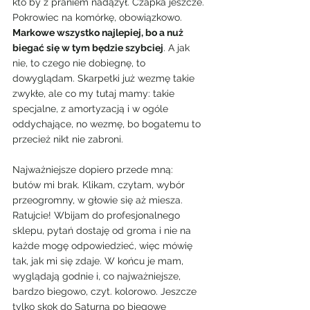
kto by z praniem nadążył. Czapka jeszcze. 
Pokrowiec na komórkę, obowiązkowo. 
Markowe wszystko najlepiej, bo a nuż 
biegać się w tym będzie szybciej
. A jak 
nie, to czego nie dobiegnę, to 
dowyglądam. Skarpetki już wezmę takie 
zwykłe, ale co my tutaj mamy: takie 
specjalne, z amortyzacją i w ogóle 
oddychające, no wezmę, bo bogatemu to 
przecież nikt nie zabroni.
Najważniejsze dopiero przede mną: 
butów mi brak. Klikam, czytam, wybór 
przeogromny, w głowie się aż miesza. 
Ratujcie! Wbijam do profesjonalnego 
sklepu, pytań dostaję od groma i nie na 
każde mogę odpowiedzieć, więc mówię 
tak, jak mi się zdaje. W końcu je mam, 
wyglądają godnie i, co najważniejsze, 
bardzo biegowo, czyt. kolorowo. Jeszcze 
tylko skok do Saturna po biegowe 