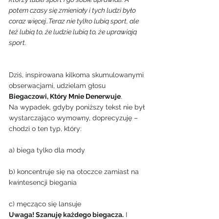
potem czasy się zmieniały i tych ludzi było 
coraz więcej..Teraz nie tylko lubią sport, ale 
też lubią to, że ludzie lubią to, że uprawiają 
sport.
Dziś, inspirowana kilkoma skumulowanymi 
obserwacjami, udzielam głosu 
Biegaczowi, Który Mnie Denerwuje
.
Na wypadek, gdyby poniższy tekst nie był 
wystarczająco wymowny, doprecyzuję – 
chodzi o ten typ, który:
a) biega tylko dla mody
b) koncentruje się na otoczce zamiast na 
kwintesencji biegania
c) męcząco się lansuje
Uwaga! Szanuję każdego biegacza.
 I 