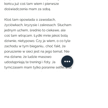
końcu już coś tam wiem i pierwsze 
doświadczenia mam za sobą.
Ktoś tam opowiada o zawodach, 
życiówkach, kryzysie i zakresach. Słucham 
jednym uchem, średnio to ciekawe, ale 
coś tam wtrącam. Łydki mnie jakoś bolą 
dziwnie, nietypowo. Czy ja wiem, o co tyle 
zachodu w tym bieganiu… choć fakt, że 
poruszenie w sieci jest na jego temat. Nie 
ma dziwne, że ludzie masowo 
udostępniają te treningi i foty. Ja 
tymczasem mam tylko poranne selfie, a to 
jednak nie to samo, co foto z medalem.
I to jest właśnie MYŚL, tego mi brakuje. 
Ostatnio w mieście był półmaraton, tyle 
osób startowało, że szok. Trudne to być 
nie może. Ale to już poważna sprawa, nie 
ma to tamto i 
Garmin musi być. Z 
pulsometrem taki
. Się pomyśli.