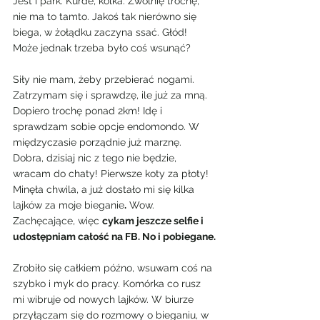
Jest i park. Kurde, kolka. Zwolnię trochę, 
nie ma to tamto. Jakoś tak nierówno się 
biega, w żołądku zaczyna ssać. Głód! 
Może jednak trzeba było coś wsunąć?
Siły nie mam, żeby przebierać nogami. 
Zatrzymam się i sprawdzę, ile już za mną. 
Dopiero trochę ponad 2km! Idę i 
sprawdzam sobie opcje endomondo. W 
międzyczasie porządnie już marznę. 
Dobra, dzisiaj nic z tego nie będzie, 
wracam do chaty! Pierwsze koty za płoty!
Minęła chwila, a już dostało mi się kilka 
lajków za moje bieganie
.
 Wow. 
Zachęcające, więc 
cykam jeszcze selfie i 
udostępniam całość na FB. No i pobiegane.
Zrobiło się całkiem późno, wsuwam coś na 
szybko i myk do pracy. Komórka co rusz 
mi wibruje od nowych lajków. W biurze 
przyłączam się do rozmowy o bieganiu, w 