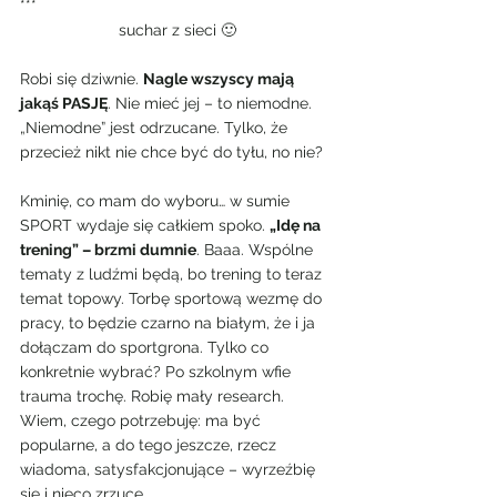
***
suchar z sieci 🙂
Robi się dziwnie. 
Nagle wszyscy mają 
jakąś PASJĘ
. Nie mieć jej – to niemodne. 
„Niemodne” jest odrzucane. Tylko, że 
przecież nikt nie chce być do tyłu, no nie?
Kminię, co mam do wyboru… w sumie 
SPORT wydaje się całkiem spoko. 
„Idę na 
trening” – brzmi dumnie
. Baaa. Wspólne 
tematy z ludźmi będą, bo trening to teraz 
temat topowy. Torbę sportową wezmę do 
pracy, to będzie czarno na białym, że i ja 
dołączam do sportgrona. Tylko co 
konkretnie wybrać? Po szkolnym wfie 
trauma trochę. Robię mały research. 
Wiem, czego potrzebuję: ma być 
popularne, a do tego jeszcze, rzecz 
wiadoma, satysfakcjonujące – wyrzeźbię 
się i nieco zrzucę.