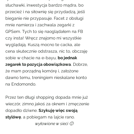
słuchawki, inwestycja bardzo mądra, bo 
przecież i na siłownię się przydadzą, jeśli 
bieganie nie przypasuje. Facet z obsługi 
mnie namierza i zachwala zegarki z 
GPSem. Tych to się naoglądałem na FB 
czy insta! Wręcz znajomo mi wszystkie 
wyglądają. Kuszą mocno te cacka, ale 
cena skutecznie odstrasza, nic to, obczaję 
sobie w chacie na e-bayu, 
bo jednak 
zegarek to pozycja obowiązkowa
. Dobrze, 
że mam porządną komórę i, założone 
dawno temu, treningiem nieskalane konto 
na Endomondo.
Przez ten długi shopping dopada mnie już 
wieczór, zimno jakoś za oknem i zmęczenie 
dopadło dziwne.
 Szykuję więc swoją 
stylówę
, a pobiegam na lajcie rano.
              wyłowione w sieci 🙂