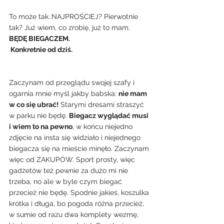
To może tak..NAJPROŚCIEJ? Pierwotnie 
tak? Już wiem, co zrobię, już to mam.
BĘDĘ BIEGACZEM.
 Konkretnie od dziś.
Zaczynam od przeglądu swojej szafy i 
ogarnia mnie myśl jakby babska: 
nie mam 
w co się ubrać!
 Starymi dresami straszyć 
w parku nie będę. 
Biegacz wyglądać musi 
i wiem to na pewno
, w końcu niejedno 
zdjęcie na insta się widziało i niejednego 
biegacza się na mieście minęło. Zaczynam 
więc od ZAKUPÓW. Sport prosty, więc 
gadżetów też pewnie za dużo mi nie 
trzeba, no ale w byle czym biegać 
przecież nie będę. Spodnie jakieś, koszulka 
krótka i długa, bo pogoda różna przecież, 
w sumie od razu dwa komplety wezmę, 