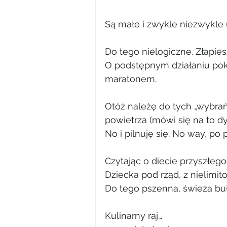
Są małe i zwykle niezwykle 
Do tego nielogiczne. Złapies
O podstępnym działaniu poku
maratonem.
Otóż należę do tych „wybrańc
powietrza (mówi się na to dy
No i pilnuję się. No way, po
Czytając o diecie przyszłego
Dziecka pod rząd, z nielimi
Do tego pszenna, świeża buł
Kulinarny raj…