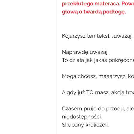
przekłutego materaca. Powol
głową o twardą podłogę.
Kojarzysz ten tekst: „uważaj
Naprawdę uważaj.
To działa jak jakaś pokręcon
Mega chcesz, maaarzysz, kom
A gdy już TO masz, akcja tr
Czasem pruje do przodu, ale 
niedostępności.
Skubany króliczek.