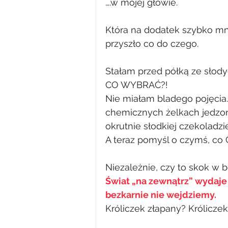
….w mojej głowie.
Która na dodatek szybko mni
przyszło co do czego.
Stałam przed półką ze słody
CO WYBRAĆ?!
Nie miałam bladego pojęcia. 
chemicznych żelkach jedzon
okrutnie słodkiej czekoladzie
A teraz pomyśl o czymś, co 
Niezależnie, czy to skok w 
Świat „na zewnątrz” wydaje 
bezkarnie nie wejdziemy.
Króliczek złapany? Królicze