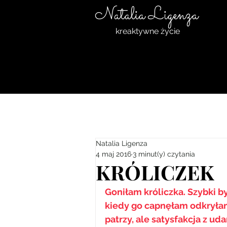
Natalia Ligenza
kreaktywne życie
Natalia Ligenza
4 maj 2016
3 minut(y) czytania
KRÓLICZEK
Goniłam króliczka. Szybki b
kiedy go capnęłam odkryłam,
patrzy, ale satysfakcja z ud