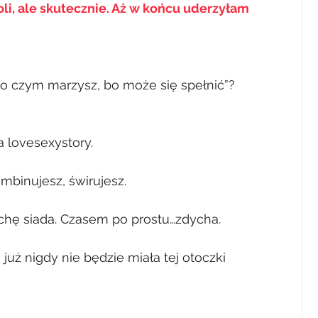
i, ale skutecznie. Aż w końcu uderzyłam 
, o czym marzysz, bo może się spełnić”?
a lovesexystory.
binujesz, świrujesz.
ochę siada. Czasem po prostu…zdycha.
już nigdy nie będzie miała tej otoczki 