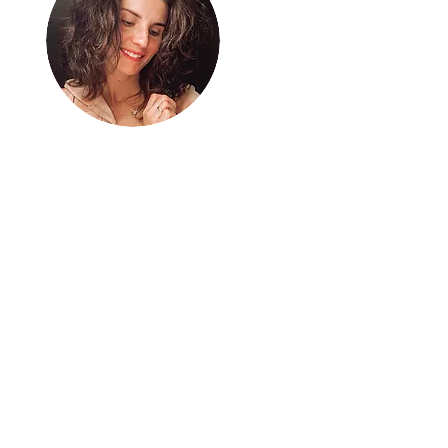
Bez energii nie
ma nic
Mnie ładuje aktywne życie
– samotne kilometry w
biegu i intensywna
(nie)codzienność z rodziną
2+3+1. A gdy jeszcze mi tej
energii zostaje, dzielę się
nią tu. Bierz ją i ruszaj po
swoje!