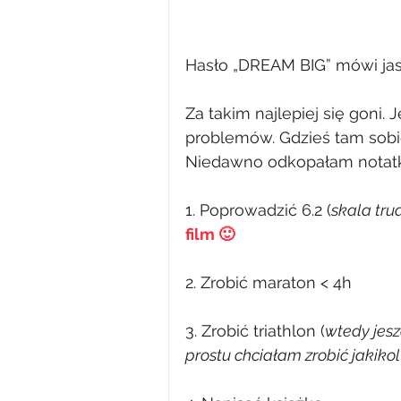
Hasło „DREAM BIG” mówi jasno
Za takim najlepiej się goni. 
problemów. Gdzieś tam sobi
Niedawno odkopałam notatkę
1. Poprowadzić 6.2 (
skala tru
film 🙂
2. Zrobić maraton < 4h
3. Zrobić triathlon (
wtedy jesz
prostu chciałam zrobić jakiko