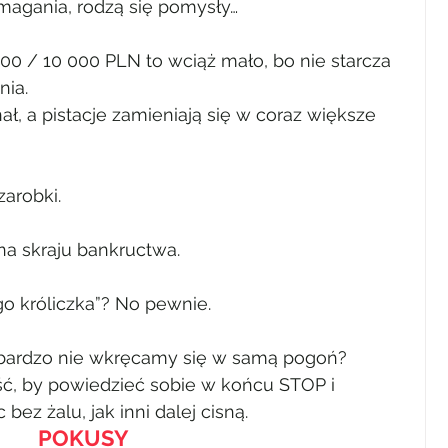
magania, rodzą się pomysły…
0 / 10 000 PLN to wciąż mało, bo nie starcza 
nia.
, a pistacje zamieniają się w coraz większe 
zarobki.
na skraju bankructwa.
o króliczka”? No pewnie.
a bardzo nie wkręcamy się w samą pogoń? 
ść, by powiedzieć sobie w końcu STOP i 
 bez żalu, jak inni dalej cisną.
POKUSY