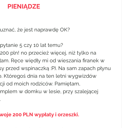
PIENIĄDZE
y uznać, że jest naprawdę OK?
pytanie 5 czy 10 lat temu?
00 pln! no przecież więcej, niż tylko na 
ałam. Ręce więdły mi od wieszania firanek w 
y przed wspinaczką :P). Na sam zapach płynu 
o. Któregoś dnia na ten letni wygwizdów 
acji od moich rodziców. Pamiętam, 
kumplem w domku w lesie, przy szalejącej 
.
swoje 200 PLN wypłaty i orzeszki.