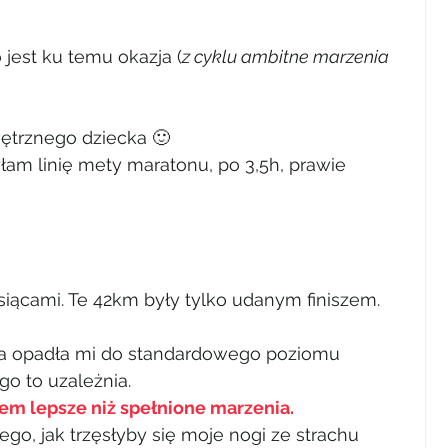
 jest ku temu okazja (
z cyklu ambitne marzenia 
nętrznego dziecka 🙂
łam linię mety maratonu, po 3,5h, prawie 
iącami. Te 42km były tylko udanym finiszem.
ina opadła mi do standardowego poziomu 
o to uzależnia.
em lepsze niż spełnione marzenia.
ego, jak trzęsłyby się moje nogi ze strachu 