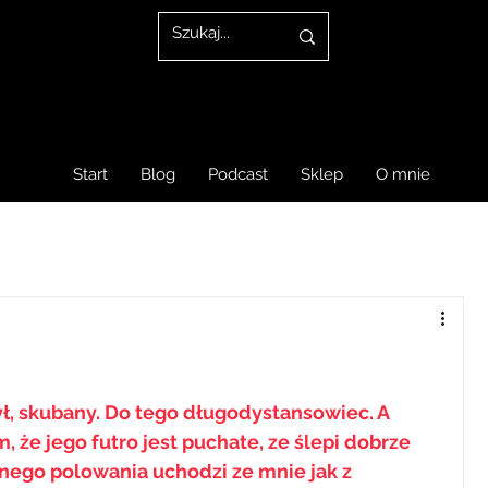
Start
Blog
Podcast
Sklep
O mnie
ył, skubany. Do tego długodystansowiec. A 
 że jego futro jest puchate, ze ślepi dobrze 
anego polowania uchodzi ze mnie jak z 