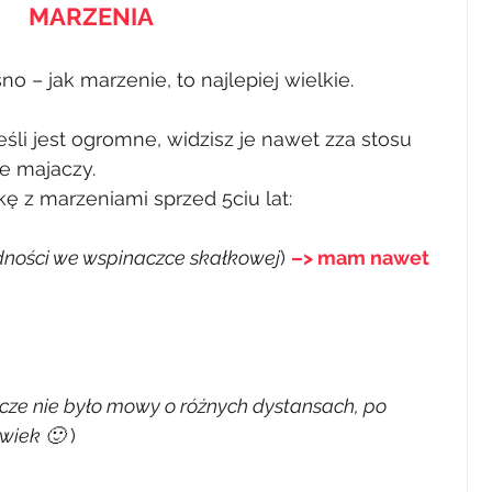
MARZENIA
 – jak marzenie, to najlepiej wielkie.
Jeśli jest ogromne, widzisz je nawet zza stosu 
e majaczy.
 z marzeniami sprzed 5ciu lat:
dności we wspinaczce skałkowej
)
–> mam nawet 
cze nie było mowy o różnych dystansach, po 
lwiek 🙂
 )