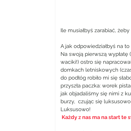
Ile musiałbyś zarabiać, żeb
A jak odpowiedziałbyś na to 
Na swoją pierwszą wypłatę (2
waciki!) ostro się napracow
domkach letniskowych (czas
do podłóg robiło mi się słab
przyszła paczka: worek pist
jak objadaliśmy się nimi z 
burzy,  czując się luksusowo
Luksusowo!
 Każdy z nas ma na start te 