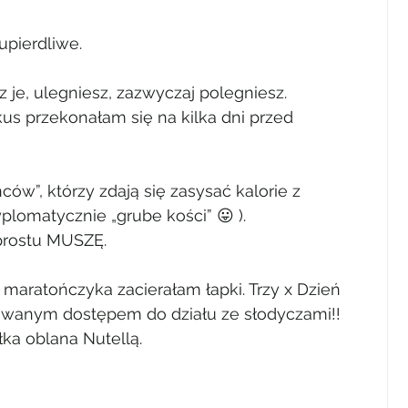
upierdliwe.
z je, ulegniesz, zazwyczaj polegniesz.
s przekonałam się na kilka dni przed 
ów”, którzy zdają się zasysać kalorie z 
plomatycznie „grube kości” 😛 ).
 prostu MUSZĘ.
 maratończyka zacierałam łapki. Trzy x Dzień 
towanym dostępem do działu ze słodyczami!!
ka oblana Nutellą.