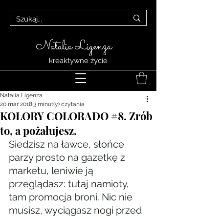
Natalia Ligenza
kreaktywne życie
Natalia Ligenza
20 mar 2018
3 minut(y) czytania
KOLORY COLORADO #8. Zrób
to, a pożałujesz.
Siedzisz na ławce, słońce 
parzy prosto na gazetkę z 
marketu, leniwie ją 
przeglądasz: tutaj namioty, 
tam promocja broni. Nic nie 
musisz, wyciągasz nogi przed 