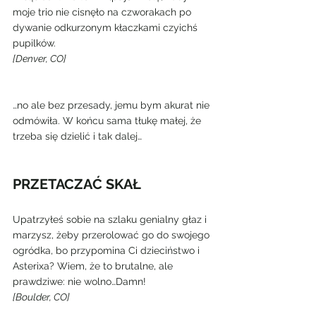
moje trio nie cisnęło na czworakach po 
dywanie odkurzonym kłaczkami czyichś 
pupilków.
[Denver, CO]
…no ale bez przesady, jemu bym akurat nie 
odmówiła. W końcu sama tłukę małej, że 
trzeba się dzielić i tak dalej…
PRZETACZAĆ SKAŁ
Upatrzyłeś sobie na szlaku genialny głaz i 
marzysz, żeby przerolować go do swojego 
ogródka, bo przypomina Ci dzieciństwo i 
Asterixa? Wiem, że to brutalne, ale 
prawdziwe: nie wolno…Damn!
[Boulder, CO]