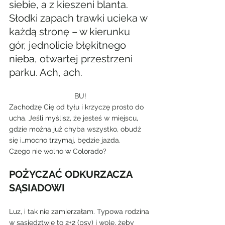
siebie, a z kieszeni blanta. 
Słodki zapach trawki ucieka w 
każdą stronę – w kierunku 
gór, jednolicie błękitnego 
nieba, otwartej przestrzeni 
parku. Ach, ach.
BU!
Zachodzę Cię od tyłu i krzyczę prosto do 
ucha. Jeśli myślisz, że jesteś w miejscu, 
gdzie można już chyba wszystko, obudź 
się i…mocno trzymaj, będzie jazda.
Czego nie wolno w Colorado?
POŻYCZAĆ ODKURZACZA 
SĄSIADOWI
Luz, i tak nie zamierzałam. Typowa rodzina 
w sąsiedztwie to 2+2 (psy) i wolę, żeby 