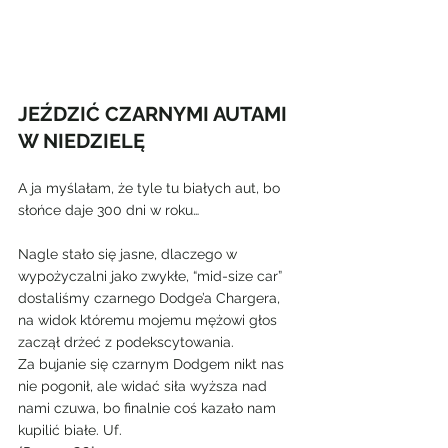
JEŹDZIĆ CZARNYMI AUTAMI 
W NIEDZIELĘ
A ja myślałam, że tyle tu białych aut, bo 
słońce daje 300 dni w roku…
Nagle stało się jasne, dlaczego w 
wypożyczalni jako zwykłe, “mid-size car” 
dostaliśmy czarnego Dodge’a Chargera, 
na widok któremu mojemu mężowi głos 
zaczął drżeć z podekscytowania.
Za bujanie się czarnym Dodgem nikt nas 
nie pogonił, ale widać siła wyższa nad 
nami czuwa, bo finalnie coś kazało nam 
kupilić białe. Uf.