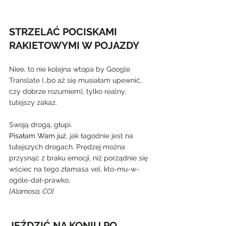
STRZELAĆ POCISKAMI 
RAKIETOWYMI W POJAZDY
Niee, to nie kolejna wtopa by Google 
Translate (…bo aż się musiałam upewnić, 
czy dobrze rozumiem), tylko realny, 
tutejszy zakaz.
Swoją drogą, głupi.
Pisałam Wam już
, jak łagodnie jest na 
tutejszych drogach. Prędzej można 
przysnąć z braku emocji, niż porządnie się 
wściec na tego złamasa vel. kto-mu-w-
ogóle-dał-prawko.
[Alamosa, CO]
JEŹDZIĆ NA KONIU PO 