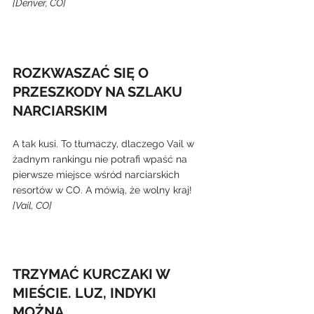
[Denver, CO]
ROZKWASZAĆ SIĘ O 
PRZESZKODY NA SZLAKU 
NARCIARSKIM
A tak kusi. To tłumaczy, dlaczego Vail w 
żadnym rankingu nie potrafi wpaść na 
pierwsze miejsce wśród narciarskich 
resortów w CO. A mówią, że wolny kraj!
[Vail, CO]
TRZYMAĆ KURCZAKI W 
MIEŚCIE. LUZ, INDYKI 
MOŻNA.