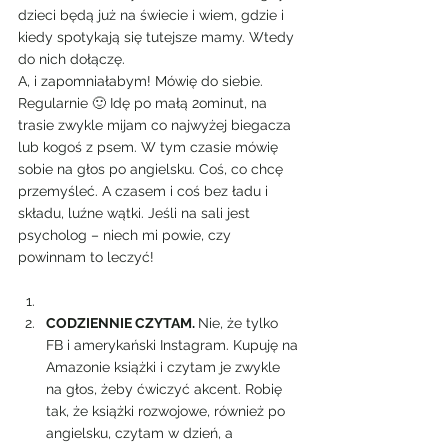
dzieci będą już na świecie i wiem, gdzie i 
kiedy spotykają się tutejsze mamy. Wtedy 
do nich dołączę. 
A, i zapomniałabym! Mówię do siebie. 
Regularnie 🙂 Idę po małą 2ominut, na 
trasie zwykle mijam co najwyżej biegacza 
lub kogoś z psem. W tym czasie mówię 
sobie na głos po angielsku. Coś, co chcę 
przemyśleć. A czasem i coś bez ładu i 
składu, luźne wątki. Jeśli na sali jest 
psycholog – niech mi powie, czy 
powinnam to leczyć!
CODZIENNIE CZYTAM. 
Nie, że tylko 
FB i amerykański Instagram. Kupuję na 
Amazonie książki i czytam je zwykle 
na głos, żeby ćwiczyć akcent. Robię 
tak, że książki rozwojowe, również po 
angielsku, czytam w dzień, a 