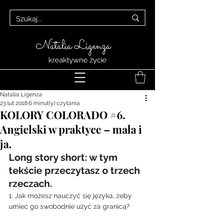
Natalia Ligenza
kreaktywne życie
Natalia Ligenza
23 lut 2018
6 minut(y) czytania
KOLORY COLORADO #6.
Angielski w praktyce – mała i
ja.
Long story short: w tym 
tekście przeczytasz o trzech 
rzeczach.
1. Jak możesz nauczyć się języka, żeby 
umieć go swobodnie użyć za granicą?