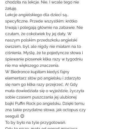
chodziła na lekcje. Nie. I wcale tego nie 
żałuję.
Lekcje angielskiego dla dzieci są…
specyficzne. Przede wszystkim: krótko 
trwają i polegają głównie na zabawie. Nie 
czułam, że cokolwiek by jej dały. W 
naszym polskim przedszkolu angielski 
owszem, był, ale nigdy nie miałam na to 
ciśnienia. Myślę, że te pojedyncze słowa i 
śpiewanie piosenek kilka razy w tygodniu 
nie ma większego znaczenia.
W Biedronce kupiłam kiedyś fajny 
elementarz słów po angielsku i zdarzyło 
się nam go kilka razy przejrzeć. A! Gdy 
mała dowiedziała się o wyjeździe, życzyła 
sobie czasem puszczania jej ulubionej 
bajki Puffin Rock po angielsku. Dzięki temu 
zna takie przydatne słowa, jak octopus czy 
seagull 😉
To by było na tyle przygotowań.
Gdy to piszę, mała od ponad miesiąca 