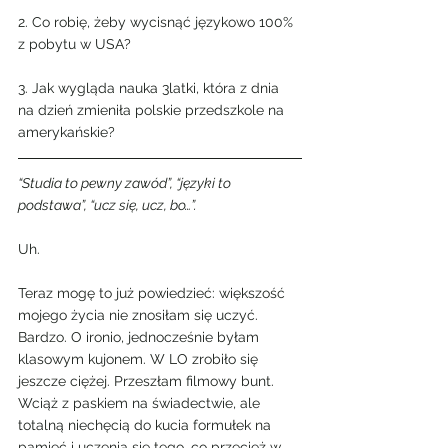
2. Co robię, żeby wycisnąć językowo 100% 
z pobytu w USA?
3. Jak wygląda nauka 3latki, która z dnia 
na dzień zmieniła polskie przedszkole na 
amerykańskie?
“Studia to pewny zawód”, “języki to 
podstawa”, “ucz się, ucz, bo…”.
Uh.
Teraz mogę to już powiedzieć: większość 
mojego życia nie znosiłam się uczyć. 
Bardzo. O ironio, jednocześnie byłam 
klasowym kujonem. W LO zrobiło się 
jeszcze ciężej. Przeszłam filmowy bunt. 
Wciąż z paskiem na świadectwie, ale 
totalną niechęcią do kucia formułek na 
pamięć i uczenia się tego, co przecież w 