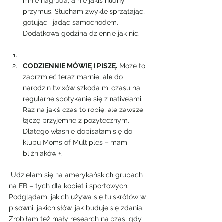
mnie nagroda, a nie jakiś nudny 
przymus. Słucham zwykle sprzątając, 
gotując i jadąc samochodem. 
Dodatkowa godzina dziennie jak nic.
CODZIENNIE MÓWIĘ I PISZĘ.
 Może to 
zabrzmieć teraz marnie, ale do 
narodzin twixów szkoda mi czasu na 
regularne spotykanie się z native’ami. 
Raz na jakiś czas to robię, ale zawsze 
łączę przyjemne z pożytecznym. 
Dlatego własnie dopisałam się do 
klubu Moms of Multiples – mam 
bliźniaków +.
 Udzielam się na amerykańskich grupach 
na FB – tych dla kobiet i sportowych. 
Podglądam, jakich używa się tu skrótów w 
pisowni, jakich słów, jak buduje się zdania. 
Zrobiłam też mały research na czas, gdy 