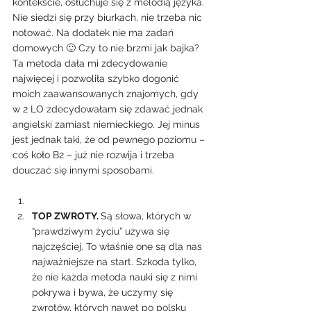
kontekście, osłuchuje się z melodią języka. 
Nie siedzi się przy biurkach, nie trzeba nic 
notować. Na dodatek nie ma zadań 
domowych 🙂 Czy to nie brzmi jak bajka? 
Ta metoda dała mi zdecydowanie 
najwięcej i pozwoliła szybko dogonić 
moich zaawansowanych znajomych, gdy 
w 2 LO zdecydowałam się zdawać jednak 
angielski zamiast niemieckiego. Jej minus 
jest jednak taki, że od pewnego poziomu – 
coś koło B2 – już nie rozwija i trzeba 
douczać się innymi sposobami.
TOP ZWROTY. 
Są słowa, których w 
“prawdziwym życiu” używa się 
najczęściej. To właśnie one są dla nas 
najważniejsze na start. Szkoda tylko, 
że nie każda metoda nauki się z nimi 
pokrywa i bywa, że uczymy się 
zwrotów, których nawet po polsku 