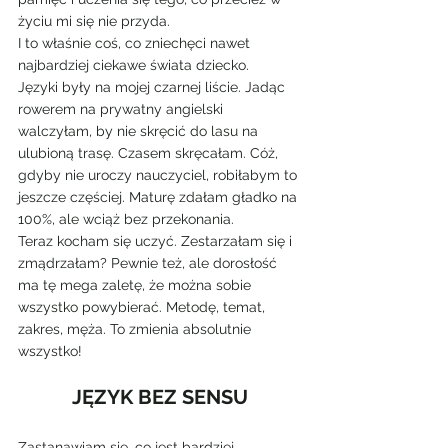
życiu mi się nie przyda.
I to właśnie coś, co zniechęci nawet 
najbardziej ciekawe świata dziecko.
Języki były na mojej czarnej liście. Jadąc 
rowerem na prywatny angielski 
walczyłam, by nie skręcić do lasu na 
ulubioną trasę. Czasem skręcałam. Cóż, 
gdyby nie uroczy nauczyciel, robiłabym to 
jeszcze częściej. Maturę zdałam gładko na 
100%, ale wciąż bez przekonania.
Teraz kocham się uczyć. Zestarzałam się i 
zmądrzałam? Pewnie też, ale dorosłość 
ma tę mega zaletę, że można sobie 
wszystko powybierać. Metodę, temat, 
zakres, męża. To zmienia absolutnie 
wszystko!
JĘZYK BEZ SENSU
Zastanawiam się, co jest bardziej 