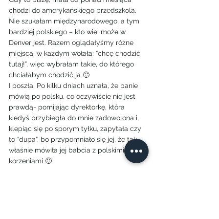
chodzi do amerykańskiego przedszkola. 
Nie szukałam międzynarodowego, a tym 
bardziej polskiego – kto wie, może w 
Denver jest. Razem oglądałyśmy różne 
miejsca, w każdym wołała: “chcę chodzić 
tutaj!”, więc wybrałam takie, do którego 
chciałabym chodzić ja 🙂
I poszła. Po kilku dniach uznała, że panie 
mówią po polsku, co oczywiście nie jest 
prawdą- pomijając dyrektorkę, która 
kiedyś przybiegła do mnie zadowolona i, 
klepiąc się po sporym tyłku, zapytała czy 
to “dupa”, bo przypomniało się jej, że tak 
właśnie mówiła jej babcia z polskimi 
korzeniami 🙂
Kilka obserwacji po pierwszym miesiącu: