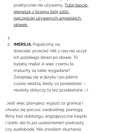
praktycznie nie używamy. 
Tutaj łapcie 
pierwszą z brzegu listę 1200 
najczęściej używanych angielskich 
słówek.
IMERSJA. 
Popatrzmy na 
dzieciaki: przecież nikt z nas nie uczył 
ich polskiego słowo po słowie. To 
byłaby męka! A więc czemu te 
maluchy są takie wygadane? 
Zatapiają się w języku i po jakimś 
czasie wiedzą, kiedy co powiedzieć – 
niestety dotyczy to też przekleństw ;-).
 Jeśli więc planujesz wyjazd za granicę i 
chcesz się poczuć swobodniej, pomogą 
filmy bez dubbingu, anglojęzyczne książki 
i (sorki, ale to już uzależnienie!) podcasty 
czy audiobooki. Nie znosiłam słuchania 