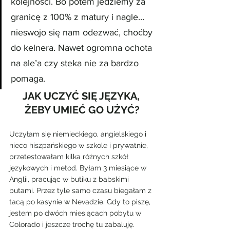
kolejności. Bo potem jedziemy za 
granicę z 100% z matury i nagle…
nieswojo się nam odezwać, choćby 
do kelnera. Nawet ogromna ochota 
na ale’a czy steka nie za bardzo 
pomaga.
JAK UCZYĆ SIĘ JĘZYKA, 
ŻEBY UMIEĆ GO UŻYĆ?
Uczyłam się niemieckiego, angielskiego i 
nieco hiszpańskiego w szkole i prywatnie, 
przetestowałam kilka różnych szkół 
językowych i metod. Byłam 3 miesiące w 
Anglii, pracując w butiku z babskimi 
butami. Przez tyle samo czasu biegałam z 
tacą po kasynie w Nevadzie. Gdy to piszę, 
jestem po dwóch miesiącach pobytu w 
Colorado i jeszcze trochę tu zabaluję.