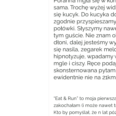
Poranna mgła się w końc
sama. Trochę wyżej widz
się kucyk. Do kucyka d
zgodnie przyspieszamy,
połówki. Słyszymy nawet
tym guście. Nie znam ok
dłoni, dalej jesteśmy wy
się nasila, zegarek me
hipnotyzuje, wpadamy w
mgle i ciszy. Ręce podaj
skonsternowana pytam, 
ewidentnie nie na 21km.
“Eat & Run” to moja pierwsza
zakochałam (i może nawet troc
Kto by pomyślał, że n lat pó