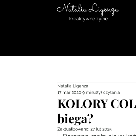
Natalia Ligenza
kreaktywne życie
Natalia Ligenza
17 mar 2020
9 minut(y) czytania
KOLORY COLOR
biega?
Zaktualizowano:
27 lut 2025