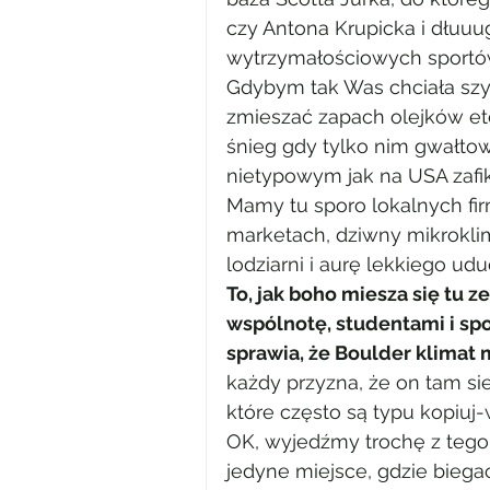
czy Antona Krupicka i dłuuu
wytrzymałościowych sportó
Gdybym tak Was chciała szy
zmieszać zapach olejków ete
śnieg gdy tylko nim gwałtow
nietypowym jak na USA zafik
Mamy tu sporo lokalnych fi
marketach, dziwny mikroklima
lodziarni i aurę lekkiego ud
To, jak boho miesza się tu 
wspólnotę, studentami i sp
sprawia, że Boulder klimat 
każdy przyzna, że on tam sie
które często są typu kopiuj-
OK, wyjedźmy trochę z tego B
jedyne miejsce, gdzie biega