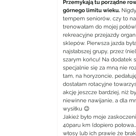
Przemykają tu porządne rowe
górnego limitu wieku.
 Nigdy
tempem seniorów, czy to na
trenowałam do mojej połów
rekreacyjne przejazdy organ
sklepów. Pierwsza jazda by
najsłabszej grupy, przez (ni
szarym końcu! Na dodatek sp
specjalnie się za mną nie ro
tam, na horyzoncie, pedałuję
dostałam rotacyjne towarzys
akcję jeszcze bardziej, niż 
niewinne nawijanie, a dla 
wysiłku 😉
Jakież było moje zaskoczen
40paru km (dopiero połowa…)
włosy lub ich prawie że bra