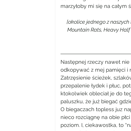
marzyłoby mi się na całym św
[okolice jednego z naszych 
Mountain Rats, Heavy Half
Następnej rzeczy nawet nie 
odkopywać z mej pamięci i n
Zatrzęsienie ścieżek, szlak
przepalenie łydek i płuc, po
ktokolwiek obleciał je do te
paluszku, że już biegać gdzi
O biegaczach topless juz n
nieco rozciągnę na obie płci i
poziom. I, ciekawostka, to 