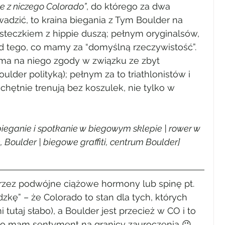
e z niczego Colorado”
, do którego za dwa 
dzić, to kraina biegania z Tym Boulder na 
steczkiem z hippie duszą; pełnym oryginalsów, 
 tego, co mamy za “domyślną rzeczywistość”. 
ma na niego zgody w związku ze zbyt 
ulder polityką); pełnym za to triathlonistów i 
chętnie trenują bez koszulek, nie tylko w 
 bieganie i spotkanie w biegowym sklepie | rower w 
 Boulder | biegowe graffiti, centrum Boulder]
rzez podwójne ciążowe hormony lub spinę pt. 
ę” – że Colorado to stan dla tych, których 
 tutaj słabo), a Boulder jest przecież w CO i to 
ego mam sentyment na granicy zauroczenia 😉 