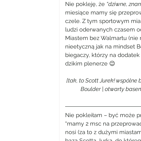
Nie pokleję, że 
“dziwne, znan
miesiące mamy się przeprowa
czele. Z tym sportowym mia
ludzi oderwanych czasem od
Miastem bez Walmartu (nie 
nieetyczną jak na mindset Bo
biegaczy, którzy na dodatek 
dzikim plenerze 😉
[tak, to Scott Jurek! wspólne
Boulder | otwarty basen,
Nie pokleiłam – być może p
“mamy 2 msc na przeprowadzk
nosi (za to z dużymi miastami
baza Scotta Jurka, do któr