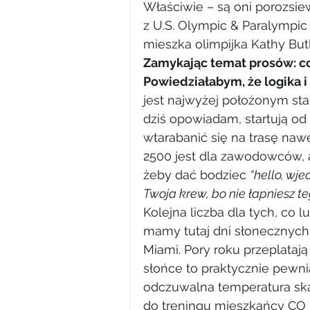
Właściwie – są oni porozsie
z U.S. Olympic & Paralympic
mieszka olimpijka Kathy Butl
Zamykając temat prosów: co 
Powiedziałabym, że logika i
jest najwyżej położonym st
dziś opowiadam, startują od 
wtarabanić się na trasę na
2500 jest dla zawodowców, 
żeby dać bodziec 
“hello, wje
Twoja krew, bo nie łapniesz te
Kolejna liczba dla tych, co l
mamy tutaj dni słonecznych 
Miami. Pory roku przeplatają 
słońce to praktycznie pewnia
odczuwalna temperatura ska
do treningu mieszkańcy CO ma