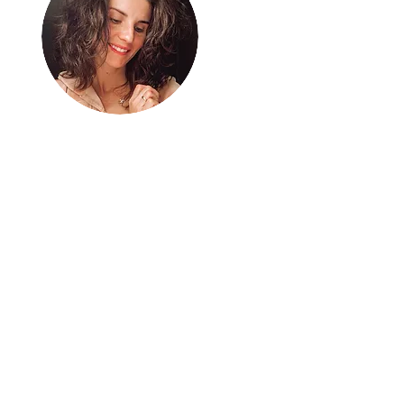
Bez energii nie
ma nic
Mnie ładuje aktywne życie
– samotne kilometry w
biegu i intensywna
(nie)codzienność z rodziną
2+3+1. A gdy jeszcze mi tej
energii zostaje, dzielę się
nią tu. Bierz ją i ruszaj po
swoje!