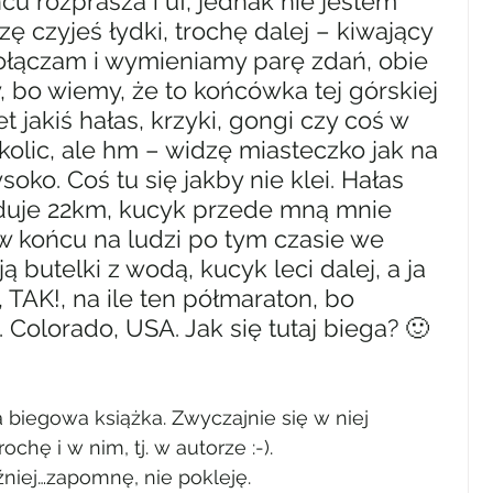
u rozprasza i uf, jednak nie jestem 
ę czyjeś łydki, trochę dalej – kiwający 
ołączam i wymieniamy parę zdań, obie 
 bo wiemy, że to końcówka tej górskiej 
 jakiś hałas, krzyki, gongi czy coś w 
olic, ale hm – widzę miasteczko jak na 
soko. Coś tu się jakby nie klei. Hałas 
lduje 22km, kucyk przede mną mnie 
 końcu na ludzi po tym czasie we 
ą butelki z wodą, kucyk leci dalej, a ja 
TAK!, na ile ten półmaraton, bo 
 Colorado, USA. Jak się tutaj biega? 🙂
 biegowa książka. Zwyczajnie się w niej 
hę i w nim, tj. w autorze :-).
źniej…zapomnę, nie pokleję.