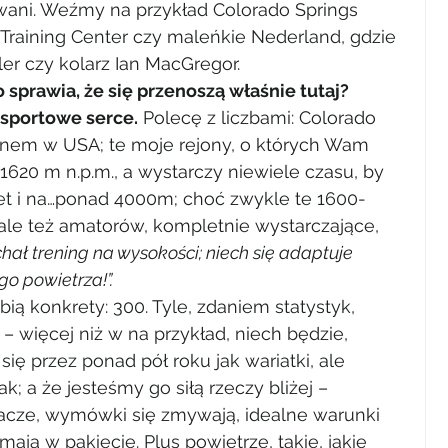
wani. Weźmy na przykład Colorado Springs 
 Training Center czy maleńkie Nederland, gdzie 
er czy kolarz Ian MacGregor.
sprawia, że się przenoszą właśnie tutaj? 
 sportowe serce.
 Polecę z liczbami: Colorado 
anem w USA; te moje rejony, o których Wam 
1620 m n.p.m., a wystarczy niewiele czasu, by 
wet i na…ponad 4000m; choć zwykle te 1600-
ale też amatorów, kompletnie wystarczające, 
chał trening na wysokości; niech się adaptuje 
go powietrza!”. 
ubią konkrety: 300. Tyle, zdaniem statystyk, 
– więcej niż w na przykład, niech będzie, 
się przez ponad pół roku jak wariatki, ale 
k; a że jesteśmy go siłą rzeczy bliżej – 
cze, wymówki się zmywają, idealne warunki 
ją w pakiecie. Plus powietrze, takie, jakie 