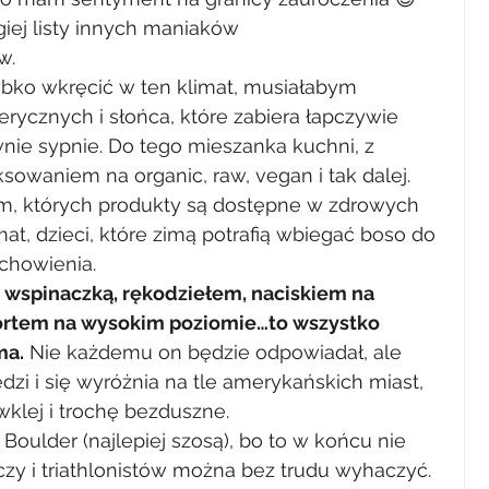
giej listy innych maniaków 
w.
bko wkręcić w ten klimat, musiałabym 
rycznych i słońca, które zabiera łapczywie 
nie sypnie. Do tego mieszanka kuchni, z 
sowaniem na organic, raw, vegan i tak dalej. 
rm, których produkty są dostępne w zdrowych 
t, dzieci, które zimą potrafią wbiegać boso do 
uchowienia.
ze wspinaczką, rękodziełem, naciskiem na 
ortem na wysokim poziomie…to wszystko 
ma.
 Nie każdemu on będzie odpowiadał, ale 
dzi i się wyróżnia na tle amerykańskich miast, 
wklej i trochę bezduszne.
oulder (najlepiej szosą), bo to w końcu nie 
czy i triathlonistów można bez trudu wyhaczyć. 