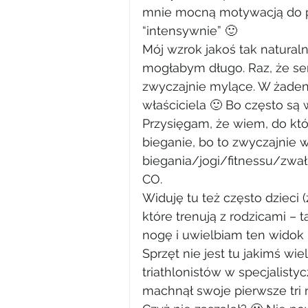
mnie mocną motywacją do ped
“intensywnie” 🙂
Mój wzrok jakoś tak naturaln
mogłabym długo. Raz, że seni
zwyczajnie mylące. W żade
właściciela 🙂 Bo często s
Przysięgam, że wiem, do k
bieganie, bo to zwyczajnie w
biegania/jogi/fitnessu/zwał
CO.
Widuję tu też często dzieci
które trenują z rodzicami –
nogę i uwielbiam ten widok p
Sprzęt nie jest tu jakimś wi
triathlonistów w specjalist
machnął swoje pierwsze tri 