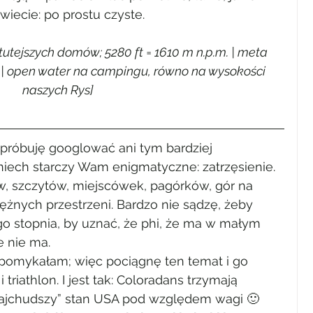
iecie: po prostu czyste. 
tutejszych domów; 5280 ft = 1610 m n.p.m. | meta 
 | open water na campingu, równo na wysokości 
naszych Rys]
próbuję googlować ani tym bardziej 
iech starczy Wam enigmatyczne: zatrzęsienie. 
ów, szczytów, miejscówek, pagórków, gór na 
tężnych przestrzeni. Bardzo nie sądzę, żeby 
go stopnia, by uznać, że phi, że ma w małym 
e nie ma.
apomykałam; więc pociągnę ten temat i go 
 triathlon. I jest tak: Coloradans trzymają 
“najchudszy” stan USA pod względem wagi 🙂