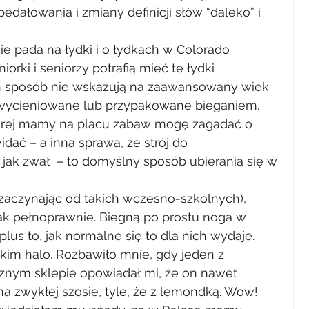
ałowania i zmiany definicji słów “daleko” i 
ie pada na łydki i o łydkach w Colorado 
orki i seniorzy potrafią mieć te łydki 
n sposób nie wskazują na zaawansowany wiek 
ą wycieniowane lub przypakowane bieganiem. 
tórej mamy na placu zabaw mogę zagadać o 
idać – a inna sprawa, że strój do 
 jak zwał  – to domyślny sposób ubierania się w 
 (zaczynając od takich wczesno-szkolnych), 
 tak pełnoprawnie. Biegną po prostu noga w 
lus to, jak normalne się to dla nich wydaje.
elkim halo. Rozbawiło mnie, gdy jeden z 
ycznym sklepie opowiadał mi, że on nawet 
na zwykłej szosie, tyle, że z lemondką. Wow! 