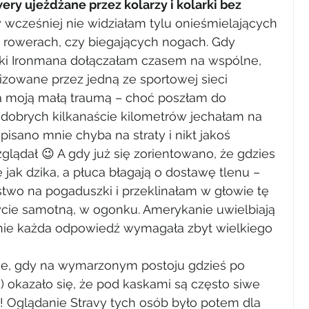
ry ujeżdżane przez kolarzy i kolarki bez 
 wcześniej nie widziałam tylu onieśmielających 
 rowerach, czy biegających nogach. Gdy 
ki Ironmana dołączałam czasem na wspólne, 
izowane przez jedną ze sportowej sieci 
ła moją małą traumą – choć poszłam do 
e)dobrych kilkanaście kilometrów jechałam na 
isano mnie chyba na straty i nikt jakoś 
zglądał 😉 A gdy już się zorientowano, że gdzies 
 jak dzika, a płuca błagają o dostawę tlenu – 
two na pogaduszki i przeklinałam w głowie tę 
bycie samotną, w ogonku. Amerykanie uwielbiają 
mnie każda odpowiedź wymagała zbyt wielkiego 
ie, gdy na wymarzonym postoju gdzieś po 
 okazało się, że pod kaskami są często siwe 
k! Oglądanie Stravy tych osób było potem dla 