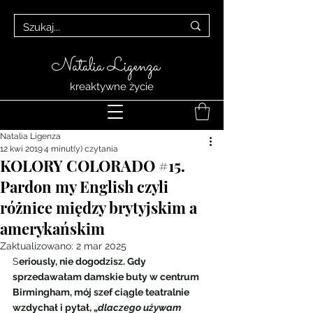
Natalia Ligenza
kreaktywne życie
Natalia Ligenza
12 kwi 2019
4 minut(y) czytania
KOLORY COLORADO #15.
Pardon my English czyli
różnice między brytyjskim a
amerykańskim
Zaktualizowano:
2 mar 2025
S
eriously, nie dogodzisz. Gdy 
sprzedawałam damskie buty w centrum 
Birmingham, mój szef ciągle teatralnie 
wzdychał i pytał, „
dlaczego używam 