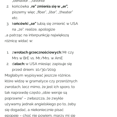
„behavior”, „favorite”
końcówka „
re” zmienia się w „er”,
piszemy więc „fiber”, „liter”, „theater” 
etc.
k
ońcówki „se” 
lubią się zmienić w USA 
na „ze”: realize, apologize  
…a patrząc na interpunkcję największą 
różnicę widać w:
z
wrotach grzecznościowych: 
Mr czy 
Mrs w BrE vs. Mr./Mrs. w AmE
d
atach: 
w USA miesiąc zapisuje się 
przed dniem: 10/30/2019 
Mogłabym wypisywać jeszcze różnice, 
które widzę w gramatyce czy przeróżnych 
zwrotach, lecz mimo, że jest ich sporo, to 
tak naprawdę często „obie wersje są 
poprawne” – zwłaszcza, że zwykle 
używamy jednak angielskiego po to, żeby 
się dogadać, a niekoniecznie pisać 
epopeje – choć nie powiem, marzy mi się 