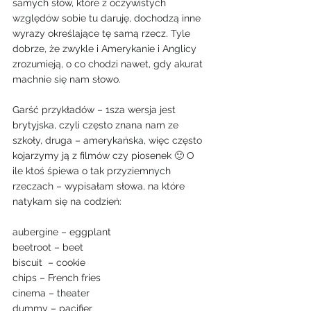
samych słów, które z oczywistych 
względów sobie tu daruję, dochodzą inne 
wyrazy określające tę samą rzecz. Tyle 
dobrze, że zwykle i Amerykanie i Anglicy 
zrozumieją, o co chodzi nawet, gdy akurat 
machnie się nam słowo. 
Garść przykładów – 1sza wersja jest 
brytyjska, czyli często znana nam ze 
szkoły, druga – amerykańska, więc często 
kojarzymy ją z filmów czy piosenek 🙂 O 
ile ktoś śpiewa o tak przyziemnych 
rzeczach – wypisałam słowa, na które 
natykam się na codzień:
aubergine – eggplant 
beetroot – beet
biscuit  – cookie
chips – French fries
cinema – theater
dummy – pacifier