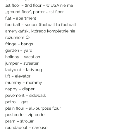
1st floor – 2nd floor – w USA nie ma 
„ground floor”, parter = 1st floor
flat – apartment
football – soccer (football to football 
amerykański, którego kompletnie nie 
rozumiem 😉
fringe – bangs
garden – yard
holiday – vacation
jumper – sweater
ladybird – ladybug
lift – elevator
mummy – mommy
nappy – diaper
pavement – sidewalk
petrol – gas
plain flour – all-purpose flour
postcode – zip code 
pram – stroller
roundabout – carousel