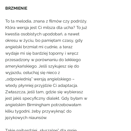
BRZMIENIE 
To ta melodia, znana z filmów czy podróży. 
Która wersja jest Ci milsza dla ucha? To już 
kwestia osobistych upodobań, a nawet 
okresu w życiu, bo pamiętam czasy, gdy 
angielski brzmiał mi cudnie, a teraz 
wydaje mi się bardziej toporny i wręcz 
przesadzony w porównaniu do lekkiego 
amerykańskiego. Jeśli szykujesz się do 
wyjazdu, osłuchaj się nieco z 
„odpowiednią” wersją angielskiego – 
wtedy płynniej przyjdzie Ci adaptacja. 
Zwłaszcza, jeśli tam, gdzie się wybierasz 
jest jakiś specyficzny dialekt. Gdy byłam w 
angielskim Birmingham potrzebowałam 
kilku tygodni, żeby przywyknąć do 
językowych niaunsów. 
Takie najbardziej „słyszalne” dla mnie 