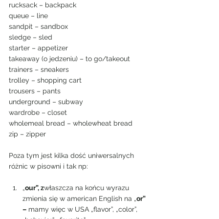
rucksack – backpack
queue – line
sandpit – sandbox
sledge – sled
starter – appetizer
takeaway (o jedzeniu) – to go/takeout
trainers – sneakers
trolley – shopping cart
trousers – pants
underground – subway
wardrobe – closet
wholemeal bread – wholewheat bread
zip – zipper 
Poza tym jest kilka dość uniwersalnych 
różnic w pisowni i tak np:
„
our”, z
właszcza na końcu wyrazu 
zmienia się w american English na „
or” 
–
 mamy więc w USA „flavor”, „color”, 