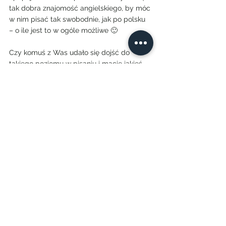
tak dobra znajomość angielskiego, by móc 
w nim pisać tak swobodnie, jak po polsku 
– o ile jest to w ogóle możliwe 🙂 
Czy komuś z Was udało się dojść do 
takiego poziomu w pisaniu i macie jakieś 
złote rady, poza czytaniem, czytaniem, 
czytaniem, pisaniem? 
Bardzo jestem ciekawa, na jakie różnice 
natknęliście się Wy – a może macie jakieś 
śmieszne akcje związane z tymi 
językowymi rozjazdami?    
#wyjazddostanów
#życiewUSA
#emigracjadoUSA
#naukaangielskiegozagranica
#mieszkacwUSA
#wizadoUSA
#roznicemiedzyangielskimabrytyjskim
#wyjazddousa
#jaksięnauczyćangielskiego
kolory Colorado