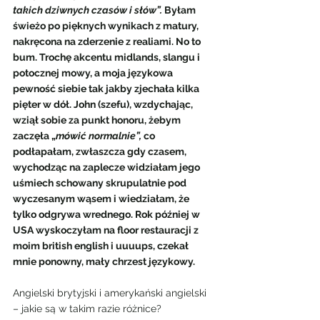
takich dziwnych czasów i słów”. 
Byłam 
świeżo po pięknych wynikach z matury, 
nakręcona na zderzenie z realiami. No to 
bum. Trochę akcentu midlands, slangu i 
potocznej mowy, a moja językowa 
pewność siebie tak jakby zjechała kilka 
pięter w dół. John (szefu), wzdychając, 
wziął sobie za punkt honoru, żebym 
zaczęła „
mówić normalnie”,
 co 
podłapałam, zwłaszcza gdy czasem, 
wychodząc na zaplecze widziałam jego 
uśmiech schowany skrupulatnie pod 
wyczesanym wąsem i wiedziałam, że 
tylko odgrywa wrednego. Rok później w 
USA wyskoczyłam na floor restauracji z 
moim british english i uuuups, czekał 
mnie ponowny, mały chrzest językowy.  
Angielski brytyjski i amerykański angielski 
– jakie są w takim razie różnice? 