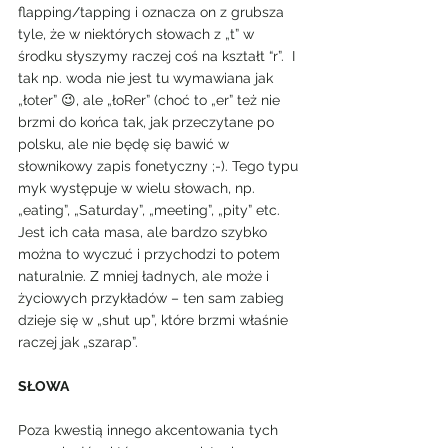
flapping/tapping i oznacza on z grubsza 
tyle, że w niektórych słowach z „t” w 
środku słyszymy raczej coś na kształt “r”.  I 
tak np. woda nie jest tu wymawiana jak 
„łoter” 😉, ale „łoRer” (choć to „er” też nie 
brzmi do końca tak, jak przeczytane po 
polsku, ale nie będę się bawić w 
słownikowy zapis fonetyczny ;-). Tego typu 
myk występuje w wielu słowach, np. 
„eating”, „Saturday”, „meeting”, „pity” etc. 
Jest ich cała masa, ale bardzo szybko 
można to wyczuć i przychodzi to potem 
naturalnie. Z mniej ładnych, ale może i 
życiowych przykładów – ten sam zabieg 
dzieje się w „shut up”, które brzmi właśnie 
raczej jak „szarap”. 
SŁOWA 
Poza kwestią innego akcentowania tych 