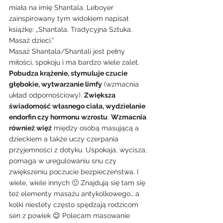
miała na imię Shantala. Leboyer 
zainspirowany tym widokiem napisał 
książkę: „Shantala. Tradycyjna Sztuka. 
Masaż dzieci.”
Masaż Shantala/Shantali jest pełny 
miłości, spokoju i ma bardzo wiele zalet. 
Pobudza krążenie, stymuluje czucie 
głębokie, wytwarzanie limfy
 (wzmacnia 
układ odpornościowy). 
Zwiększa 
świadomość własnego ciała, wydzielanie 
endorfin czy hormonu wzrostu
. 
Wzmacnia 
również więź
 między osobą masującą a 
dzieckiem a także uczy czerpania 
przyjemności z dotyku. Uspokaja, wycisza, 
pomaga w uregulowaniu snu czy 
zwiększeniu poczucie bezpieczeństwa. I 
wiele, wiele innych 🙂 Znajdują się tam się 
też elementy masażu antykolkowego… a 
kolki niestety często spędzają rodzicom 
sen z powiek 😉 Polecam masowanie 