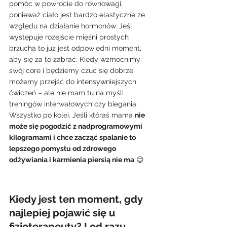
pomóc w powrocie do równowagi, 
ponieważ ciało jest bardzo elastyczne ze 
względu na działanie hormonów. Jeśli 
występuje rozejście mięśni prostych 
brzucha to już jest odpowiedni moment, 
aby się za to zabrać. Kiedy wzmocnimy 
swój core i będziemy czuć się dobrze, 
możemy przejść do intensywniejszych 
ćwiczeń – ale nie mam tu na myśli 
treningów interwałowych czy biegania. 
Wszystko po kolei. Jeśli któraś mama 
nie 
może się pogodzić z nadprogramowymi 
kilogramami i chce zacząć spalanie to 
lepszego pomysłu od zdrowego 
odżywiania i karmienia piersią nie ma
 😉
Kiedy jest ten moment, gdy 
najlepiej pojawić się u 
fizjoterapeuty? I od razu 