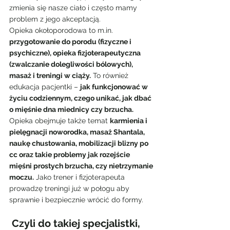
zmienia się nasze ciało i często mamy 
problem z jego akceptacją.
Opieka okołoporodowa to m.in. 
przygotowanie do porodu (fizyczne i 
psychiczne), opieka fizjoterapeutyczna 
(zwalczanie dolegliwości bólowych), 
masaż i treningi w ciąży.
 To również 
edukacja pacjentki – 
jak funkcjonować w 
życiu codziennym, czego unikać, jak dbać 
o mięśnie dna miednicy czy brzucha. 
Opieka obejmuje także temat 
karmienia i 
pielęgnacji noworodka, masaż Shantala, 
naukę chustowania, mobilizacji blizny po 
cc oraz takie problemy jak rozejście 
mięśni prostych brzucha, czy nietrzymanie 
moczu.
 Jako trener i fizjoterapeuta 
prowadzę treningi już w połogu aby 
sprawnie i bezpiecznie wrócić do formy.
 Czyli do takiej specjalistki, 