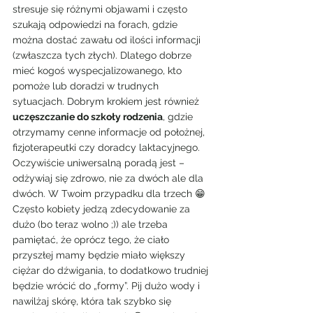
stresuje się różnymi objawami i często 
szukają odpowiedzi na forach, gdzie 
można dostać zawału od ilości informacji 
(zwłaszcza tych złych). Dlatego dobrze 
mieć kogoś wyspecjalizowanego, kto 
pomoże lub doradzi w trudnych 
sytuacjach. Dobrym krokiem jest również 
uczęszczanie do szkoły rodzenia
, gdzie 
otrzymamy cenne informacje od położnej, 
fizjoterapeutki czy doradcy laktacyjnego.
Oczywiście uniwersalną poradą jest – 
odżywiaj się zdrowo, nie za dwóch ale dla 
dwóch. W Twoim przypadku dla trzech 😁 
Często kobiety jedzą zdecydowanie za 
dużo (bo teraz wolno ;)) ale trzeba 
pamiętać, że oprócz tego, że ciało 
przyszłej mamy będzie miało większy 
ciężar do dźwigania, to dodatkowo trudniej 
będzie wrócić do „formy”. Pij dużo wody i 
nawilżaj skórę, która tak szybko się 