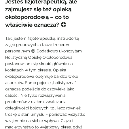
Jesteś fizjoterapeutką, ale 
zajmujesz się też opieką 
okołoporodową – co to 
właściwie oznacza? 😊
Tak, jestem fizjoterapeutką, instruktorką 
zajęć grupowych a także trenerem 
personalnym 😉 Dodatkowo ukończyłam 
Holistyczną Opiekę Okołoporodową i 
postanowiłam się skupić głównie na 
kobietach w tym okresie. Opieka 
okołoporodowa obejmuje bardzo wiele 
aspektów. Samo pojęcie „holistyczna” 
oznacza podejście do człowieka jako 
całości. Nie tylko rozwiązywania 
problemów z ciałem, zwalczania 
dolegliwości bólowych itp., lecz również 
troskę o stan umysłu – ponieważ wszystko 
wzajemnie na siebie wpływa. Ciąża i 
macierzyństwo to wyjątkowy okres, gdyż 