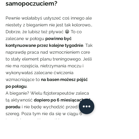
samopoczuciem?
Pewnie wolałabyś usłyszeć coś innego ale 
niestety z bieganiem nie jest tak kolorowo… 
Dobrze, że lubisz też pływać 😁 To co 
zalecane w połogu 
powinno być 
kontynuowane przez kolejne tygodnie
. Tak 
naprawdę praca nad wzmocnieniem core 
to stały element planu treningowego. Jeśli 
nie ma rozejścia, nietrzymania moczu i 
wykonywałaś zalecane ćwiczenia 
wzmacniające to 
na basen możesz pójść 
po połogu
.
A bieganie? Wielu fizjoterapeutów zaleca 
tą aktywność 
dopiero po 6 miesiącach od 
porodu
 i nie będę wychodzić przed 
szereg. Poza tym nie da się w ciągu 6 
tygodni naprawić wszystkiego, 
przygotować ciała do biegania. Połóg to 
okres regeneracji, obkurcza się macica itd. 