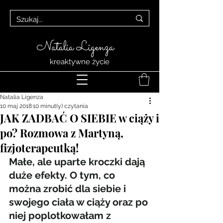
Natalia Ligenza
kreaktywne życie
Natalia Ligenza
10 maj 2018
10 minut(y) czytania
JAK ZADBAĆ O SIEBIE w ciąży i
po? Rozmowa z Martyną,
fizjoterapeutką!
Małe, ale uparte kroczki dają 
duże efekty. O tym, co 
można zrobić dla siebie i 
swojego ciała w ciąży oraz po 
niej poplotkowałam z 