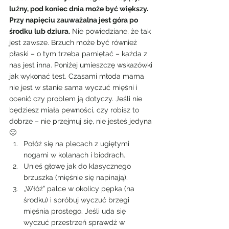
luźny, pod koniec dnia może być większy. 
Przy napięciu zauważalna jest góra po 
środku lub dziura.
 Nie powiedziane, że tak 
jest zawsze. Brzuch może być również 
płaski – o tym trzeba pamiętać – każda z 
nas jest inna. Poniżej umieszczę wskazówki 
jak wykonać test. Czasami młoda mama 
nie jest w stanie sama wyczuć mięśni i 
ocenić czy problem ją dotyczy. Jeśli nie 
będziesz miała pewności, czy robisz to 
dobrze – nie przejmuj się, nie jesteś jedyna 
🙂
Połóż się na plecach z ugiętymi 
nogami w kolanach i biodrach.
Unieś głowę jak do klasycznego 
brzuszka (mięśnie się napinają).
„Włóż” palce w okolicy pępka (na 
środku) i spróbuj wyczuć brzegi 
mięśnia prostego. Jeśli uda się 
wyczuć przestrzeń sprawdź w 