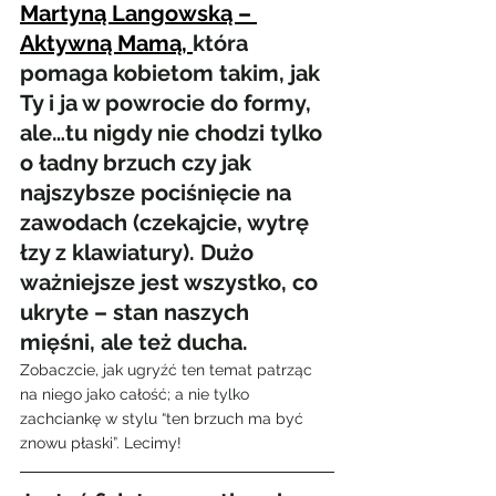
Martyną Langowską – 
Aktywną Mamą, 
która 
pomaga kobietom takim, jak 
Ty i ja w powrocie do formy, 
ale…tu nigdy nie chodzi tylko 
o ładny brzuch czy jak 
najszybsze pociśnięcie na 
zawodach (czekajcie, wytrę 
łzy z klawiatury). Dużo 
ważniejsze jest wszystko, co 
ukryte – stan naszych 
mięśni, ale też ducha. 
Zobaczcie, jak ugryźć ten temat patrząc 
na niego jako całość; a nie tylko 
zachciankę w stylu “ten brzuch ma być 
znowu płaski”. Lecimy!