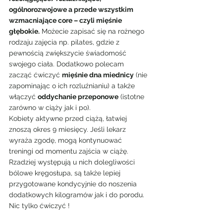
ogólnorozwojowe a przede wszystkim 
wzmacniające core – czyli mięśnie 
głębokie.
 Możecie zapisać się na rożnego 
rodzaju zajęcia np. pilates, gdzie z 
pewnością zwiększycie świadomość 
swojego ciała. Dodatkowo polecam 
zacząć ćwiczyć 
mięśnie dna miednicy
 (nie 
zapominając o ich rozluźnianiu) a także 
włączyć 
oddychanie przeponowe
 (istotne 
zarówno w ciąży jak i po).
Kobiety aktywne przed ciążą, łatwiej 
znoszą okres 9 miesięcy. Jeśli lekarz 
wyraża zgodę, mogą kontynuować 
treningi od momentu zajścia w ciążę. 
Rzadziej występują u nich dolegliwości 
bólowe kręgosłupa, są także lepiej 
przygotowane kondycyjnie do noszenia 
dodatkowych kilogramów jak i do porodu. 
Nic tylko ćwiczyć !