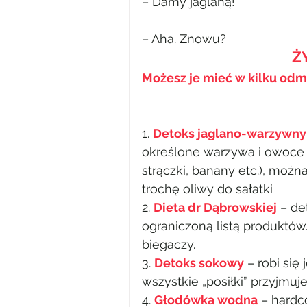
– Damy jaglaną!
– Aha. Znowu?
Ż
Możesz je mieć w kilku odm
1. 
Detoks jaglano-warzywny
określone warzywa i owoce (
strączki, banany etc.), możn
trochę oliwy do sałatki
2. 
Dieta dr Dąbrowskiej
 – d
ograniczoną listą produktów. 
biegaczy.
3. 
Detoks sokowy
 – robi się
wszystkie „posiłki” przyjmuje
4.
Głodówka wodna
 – hardc