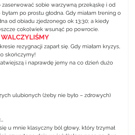
 zaserwować sobie warzywną przekąskę i od 
– byłam po prostu głodna. Gdy miałam trening o 
na od obiadu zjedzonego ok 13:30; a kiedy 
jeszcze cokolwiek wsunąć po powrocie.
WALCZYLIŚMY
sie rezygnacji zaparł się. Gdy miałam kryzys, 
 to skończymy!
atwiejszą i naprawdę jemy na co dzień dużo 
ych ulubionych (żeby nie było – zdrowych) 
ć…
ię u mnie klasyczny ból głowy, który trzymał 