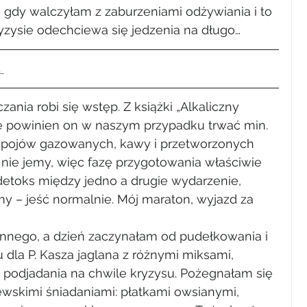
 gdy walczyłam z zaburzeniami odżywiania i to 
yzysie odechciewa się jedzenia na długo…
 
nia robi się wstęp. Z książki „Alkaliczny 
że powinien on w naszym przypadku trwać min. 
 napojów gazowanych, kawy i przetworzonych 
nie jemy, więc fazę przygotowania właściwie 
etoks między jedno a drugie wydarzenie, 
my – jeść normalnie. Mój maraton, wyjazd za 
nnego, a dzień zaczynałam od pudełkowania i 
 dla P. Kasza jaglana z różnymi miksami, 
o podjadania na chwile kryzysu. Pożegnałam się 
wskimi śniadaniami: płatkami owsianymi, 