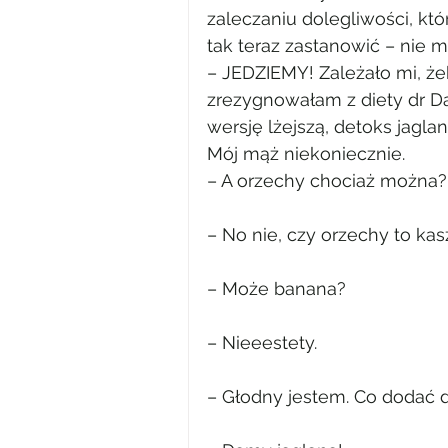
zaleczaniu dolegliwości, kt
tak teraz zastanowić – nie 
– JEDZIEMY! Zależało mi, żeb
zrezygnowałam z diety dr D
wersję lżejszą, detoks jagl
Mój mąż niekoniecznie.
– A orzechy chociaż można?
– No nie, czy orzechy to ka
– Może banana?
– Nieeestety.
– Głodny jestem. Co dodać 