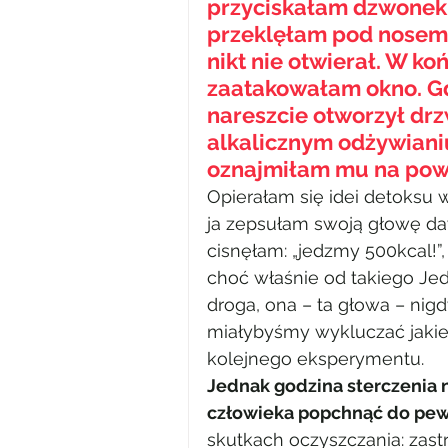
przyciskałam dzwonek, 
przeklęłam pod nosem. 
nikt nie otwierał. W ko
zaatakowałam okno. Gd
nareszcie otworzył drzw
alkalicznym odżywianiu
oznajmiłam mu na powi
Opierałam się idei detoksu w
ja zepsułam swoją głowę daw
cisnęłam: „jedzmy 500kcal!”, „
choć właśnie od takiego Je
droga, ona – ta głowa – nig
miałybyśmy wykluczać jakie
kolejnego eksperymentu.
Jednak godzina sterczenia 
człowieka popchnąć do pew
skutkach oczyszczania: zastr