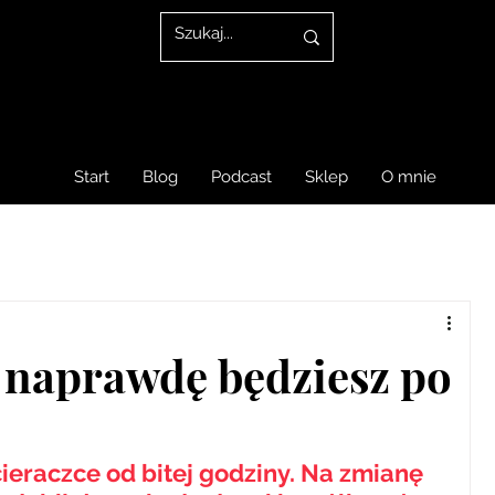
Start
Blog
Podcast
Sklep
O mnie
naprawdę będziesz po
cieraczce od bitej godziny. Na zmianę 