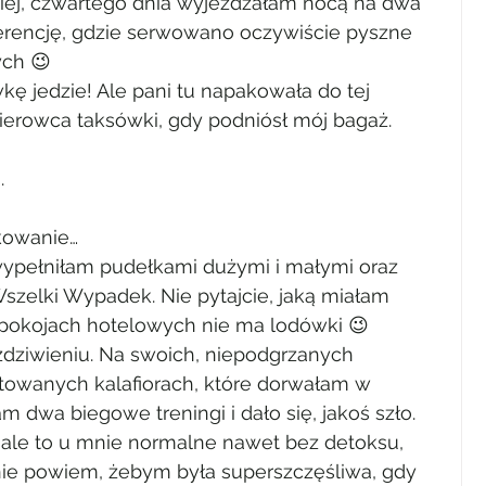
dniej, czwartego dnia wyjeżdżałam nocą na dwa 
rencję, gdzie serwowano oczywiście pyszne 
ych 😉
kę jedzie! Ale pani tu napakowała do tej 
ł kierowca taksówki, gdy podniósł mój bagaż.
.
akowanie…
 wypełniłam pudełkami dużymi i małymi oraz 
zelki Wypadek. Nie pytajcie, jaką miałam 
w pokojach hotelowych nie ma lodówki 😉
dziwieniu. Na swoich, niepodgrzanych 
towanych kalafiorach, które dorwałam w 
am dwa biegowe treningi i dało się, jakoś szło.
le to u mnie normalne nawet bez detoksu, 
e nie powiem, żebym była superszczęśliwa, gdy 