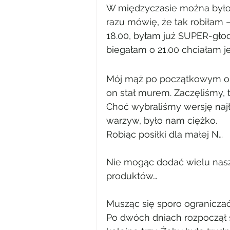
W międzyczasie można było
razu mówię, że tak robiłam 
18.00, byłam już SUPER-głod
biegałam o 21.00 chciałam 
Mój mąż po początkowym okre
on stał murem. Zaczęliśmy,
Choć wybraliśmy wersję najł
warzyw, było nam ciężko.
Robiąc posiłki dla małej N…
Nie mogąc dodać wielu nasz
produktów…
Musząc się sporo ogranicza
Po dwóch dniach rozpoczął s