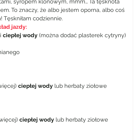
ami, syropem klonowym, mmm… Ta tęsknota 
m. To znaczy, że albo jestem oporna, albo coś 
a! Tęskniłam codziennie.
ład jazdy:
i 
ciepłej wody
 (można dodać plasterek cytryny)
lnianego
więcej) 
ciepłej wody
 lub herbaty ziołowe
więcej) 
ciepłej wody
 lub herbaty ziołowe