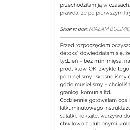
przechodziłam ją w czasach,
prawda, że po pierwszym kr
Skok w bok: 
MIAŁAM BULIMIĘ.
Przed rozpoczęciem oczyszcza
detoks” dowiedziałam się, 
tydzień – bez m.in. mięsa,
produktów. OK, zwykle tego 
pominęliśmy i wcisnęliśmy d
gdzie musieliśmy – chcieliś
granicę, komunia itd.
Codziennie gotowałam coś i
kilkuminutowego instruktażu
sałatki, koktajle, warzywa d
chwilowo z ulubionymi króle