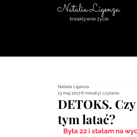
Natalia Ligenza
kreaktywne życie
Natalia Ligenza
13 maj 2017
6 minut(y) czytania
DETOKS. Czy 
tym latać?
Była 22 i stałam na wy