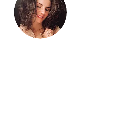
Bez energii nie
ma nic
Mnie ładuje aktywne życie
– samotne kilometry w
biegu i intensywna
(nie)codzienność z rodziną
2+3+1. A gdy jeszcze mi tej
energii zostaje, dzielę się
nią tu. Bierz ją i ruszaj po
swoje!