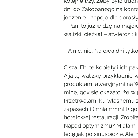
kolejne trzy. Żeby było tru
dni do Zakopanego na konfe
jedzenie i napoje dla dorosł
– Pani to już widzę na majów
walizki, ciężka! – stwierdzi
– A nie, nie. Na dwa dni tylko
Cisza. Eh, te kobiety i ich p
A ja tę walizkę przykładnie
produktami awaryjnymi na Ws
minę, gdy się okazało, że 
Przetrwałam, ku własnemu z
zapasach i (mniammm!!!) go
hotelowej restauracji. Zrobił
Napad optymizmu? Miałam, a
lecę jak po sinusoidzie. Al