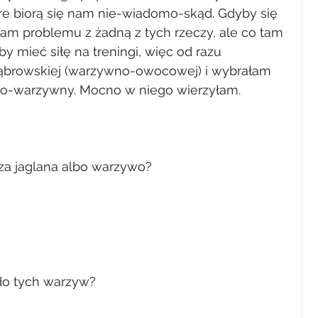
óre biorą się nam nie-wiadomo-skąd. Gdyby się 
mam problemu z żadną z tych rzeczy, ale co tam 
y mieć siłę na treningi, więc od razu 
ąbrowskiej (warzywno-owocowej) i wybrałam 
ano-warzywny. Mocno w niego wierzyłam.
sza jaglana albo warzywo?
do tych warzyw?