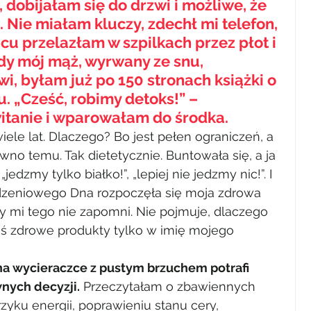
dobijałam się do drzwi i możliwe, że 
Nie miałam kluczy, zdechł mi telefon, 
ńcu przelazłam w szpilkach przez płot i 
y mój mąż, wyrwany ze snu, 
i, byłam już po 150 stronach książki o 
. „Cześć, robimy detoks!” – 
tanie i wparowałam do środka.
iele lat. Dlaczego? Bo jest pełen ograniczeń, a 
no temu. Tak dietetycznie. Buntowała się, a ja 
jedzmy tylko białko!”, „lepiej nie jedzmy nic!”. I 
dzeniowego Dna rozpoczęła się moja zdrowa 
dy mi tego nie zapomni. Nie pojmuje, dlaczego 
ś zdrowe produkty tylko w imię mojego 
na wycieraczce z pustym brzuchem potrafi 
nych decyzji.
 Przeczytałam o zbawiennych 
zyku energii, poprawieniu stanu cery, 