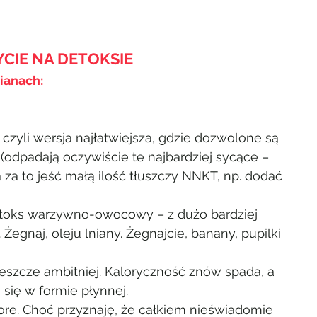
YCIE NA DETOKSIE
ianach:
 czyli wersja najłatwiejsza, gdzie dozwolone są 
odpadają oczywiście te najbardziej sycące – 
a za to jeść małą ilość tłuszczy NNKT, np. dodać 
etoks warzywno-owocowy – z dużo bardziej 
Żegnaj, oleju lniany. Żegnajcie, banany, pupilki 
 jeszcze ambitniej. Kaloryczność znów spada, a 
 się w formie płynnej.
ore. Choć przyznaję, że całkiem nieświadomie 