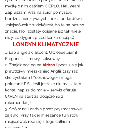
myślę o nim całkiem CIEPŁO. Hell yeah!
Zapraszam Was na zbiór pomysłów 
bardzo subiektywnych, bez standardów i 
 miejscówek z widokówek, bo te na pewno 
znacie. No i zostały opisane już tak wiele 
razy, że dygam przed konkurencją 😉
LONDYN KLIMATYCZNIE
1. Łap angielski akcent. Uwieeeelbiam! 
Elegancki, filmowy, seksowny.
2. Znajdź nocleg na 
Airbnb
 i poczuj się jak 
prawdziwy mieszkaniec Anglii. 1szy raz 
skorzystałam (#cosnowego) i mega 
polecam! P.S. Jeśli jeszcze nie masz tam 
konta, napisz do mnie – serwis oferuje 
85PLN na start za dołączenie z 
rekomendacji!
3. Spójrz na Londyn przez pryzmat swojej 
zajawki. Przy takiej mieszance turystów i 
miejscówek robi się z tego całkiem 
ciekawy filtr.