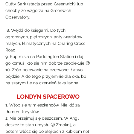
Cutty Sark (stacja przed Greenwich) lub 
choćby ze wzgórza na Greenwich 
Observatory.
 8. Wejdź do księgarni. Do tych 
ogromnych, piętrowych, antykwariatów i 
małych, klimatycznych na Charing Cross 
Road.
9. Kup misia na Paddington Station i daj 
go komuś, kto się nim dobrze zaopiekuje 🙂
10. Zrób polowanie na czerwone. Łatwo 
pójdzie. A do tego przyjemnie dla oka, bo 
na szarym tle na czerwień taka ładna…
LONDYN SPACEROWO
1. Wtop się w mieszkańców. Nie idź za 
tłumem turystów.
2. Nie przejmuj się deszczem. W Anglii 
deszcz to stan umysłu 🙂 Zmoknij, a 
potem włócz się po alejkach z kubkiem 
hot 