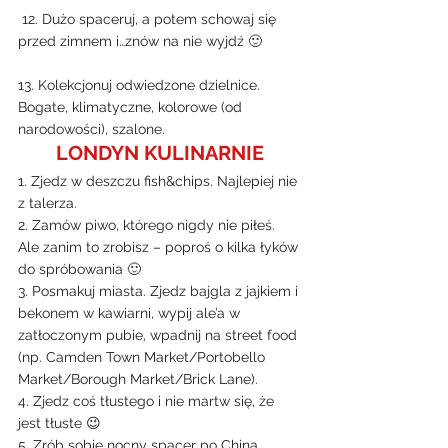
 12. Dużo spaceruj, a potem schowaj się 
przed zimnem i…znów na nie wyjdź 🙂
13. Kolekcjonuj odwiedzone dzielnice. 
Bogate, klimatyczne, kolorowe (od 
narodowości), szalone.
LONDYN KULINARNIE
1. Zjedz w deszczu fish&chips. Najlepiej nie 
z talerza.
2. Zamów piwo, którego nigdy nie piłeś. 
Ale zanim to zrobisz – poproś o kilka łyków 
do spróbowania 🙂
3. Posmakuj miasta. Zjedz bajgla z jajkiem i 
bekonem w kawiarni, wypij ale’a w 
zatłoczonym pubie, wpadnij na street food 
(np. Camden Town Market/Portobello 
Market/Borough Market/Brick Lane).
4. Zjedz coś tłustego i nie martw się, że 
jest tłuste 😉
5. Zrób sobie nocny spacer po China 