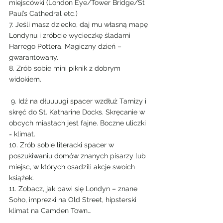
miejscówki (London Eye/Tower Bridge/St 
Paul’s Cathedral etc.)
7. Jeśli masz dziecko, daj mu własną mapę 
Londynu i zróbcie wycieczkę śladami 
Harrego Pottera. Magiczny dzień – 
gwarantowany.
8. Zrób sobie mini piknik z dobrym 
widokiem.
 9. Idź na dłuuuugi spacer wzdłuż Tamizy i 
skręć do St. Katharine Docks. Skręcanie w 
obcych miastach jest fajne. Boczne uliczki 
= klimat.
10. Zrób sobie literacki spacer w 
poszukiwaniu domów znanych pisarzy lub 
miejsc, w których osadzili akcje swoich 
książek.
11. Zobacz, jak bawi się Londyn – znane 
Soho, imprezki na Old Street, hipsterski 
klimat na Camden Town…