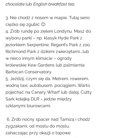
chocolate 
lub 
English breakfast tea.
3. Nie chodź z nosem w mapie. Tutaj serio 
ciężko się zgubić 🙂
4. Zrób rundę po zieleni Londynu. Masz do 
wyboru parki – np. klasyk Hyde Park z 
jeziorkiem Serpentine, Regent’s Park z zoo, 
Richmond Park z dzikimi zwierzętami….lub 
w nieco innym klimacie – ogrody 
królewskie Kew Gardens lub palmiarnia 
Barbican Conservatory.
5. Jeździj, czym się da. Metrem, rowerem, 
wodną taxi, autobusem, pociągiem…Warto 
pojechać na Canary Wharf lub dalej, Cutty 
Sark kolejką DLR – jedzie między 
szklanymi biurowcami.
 6. Zrób nocny spacer nad Tamizą i chodź 
zygzakami, od mostu do mostu, 
zahaczając przy okazji o topowe 