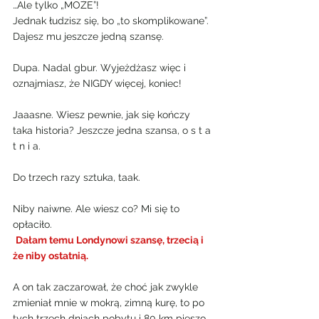
…Ale tylko „MOŻE”!
Jednak łudzisz się, bo „to skomplikowane”. 
Dajesz mu jeszcze jedną szansę.
Dupa. Nadal gbur. Wyjeżdżasz więc i 
oznajmiasz, że NIGDY więcej, koniec!
Jaaasne. Wiesz pewnie, jak się kończy 
taka historia? Jeszcze jedna szansa, o s t a 
t n i a.
Do trzech razy sztuka, taak.
Niby naiwne. Ale wiesz co? Mi się to 
opłaciło.
Dałam temu Londynowi szansę, trzecią i 
że niby ostatnią.
A on tak zaczarował, że choć jak zwykle 
zmieniał mnie w mokrą, zimną kurę, to po 
tych trzech dniach pobytu i 80 km pieszo 