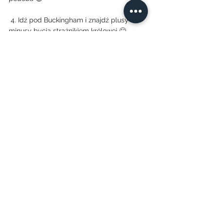
 4. Idź pod Buckingham i znajdź plusy i 
minusy bycia strażnikiem królowej 🙂
5. Zobacz topowe miejsca, ale zrób im 
zdjęcia z nieco innej perspektywy.
Do trzech razy sztuka. W 
Londynie można mnóstwo, 
nawet gdy zalany jest 
deszczem..:-)
[optin-cat id=”6802″]
#cowartozobaczyćwlondynie
#cozwiedzićwlondynie
#london
#londyn
aktywnie