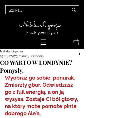
Natalia Ligenza
kreaktywne życie
Natalia Ligenza
19 sty 2017
3 minut(y) czytania
CO WARTO W LONDYNIE?
Pomysły.
Wyobraź go sobie: ponurak. 
Zmierzły gbur. Odwiedzasz 
go z full energią, a on ją 
wysysa. Zostaje Ci ból głowy, 
na który może pomoże pinta 
dobrego Ale’a.