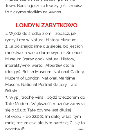
Town. Będzie jeszcze lepszy, jeśli zrobisz 
to z czymś słodkim na wynos.
LONDYN ZABYTKOWO
1. Wjedź do środka ziemi i zobacz, jak 
ryczy t.rex w Natural History Museum.
2. …albo znajdź inne dla siebie, bo jest ich 
mnóstwo, a wiele darmowych – Science 
Museum (zaraz obok Natural History, 
interaktywne, warto), Albert&Victoria 
(design), British Museum, National Gallery, 
Muzem of London, National Maritime 
Musem, National Portrait Gallery, Tate 
Britain…
3. Wypij trochę wina i pójdź wieczorem do 
Tate Modern. Większość muzeów zamyka 
się o 18.00; Tate czynne jest dłużej 
(ptk+sob – do 22:00). Im dalej w las, tym 
mniej rozumiesz, ale tym bardziej Ci się to 
podoba 😉