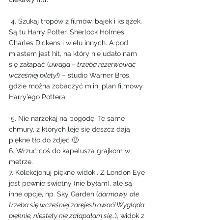
 4. Szukaj tropów z filmów, bajek i książek. 
Są tu Harry Potter, Sherlock Holmes, 
Charles Dickens i wielu innych. A pod 
miastem jest hit, na który nie udało nam 
się załapać (
uwaga – trzeba rezerwować 
wcześniej bilety!
) – studio Warner Bros, 
gdzie można zobaczyć m.in. plan filmowy 
Harry’ego Pottera.
 5. Nie narzekaj na pogodę. Te same 
chmury, z których leje się deszcz dają 
piękne tło do zdjęć 🙂
6. Wrzuć coś do kapelusza grajkom w 
metrze.
7. Kolekcjonuj piękne widoki. Z London Eye 
jest pewnie świetny (nie byłam), ale są 
inne opcje, np. Sky Garden (
darmowy, ale 
trzeba się wcześniej zarejestrować! Wygląda 
pięknie, niestety nie załapałam się…
), widok z 