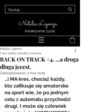
Natalia Ligenza
kreaktywne życie
Natalia Ligenza
7 wrz 2018
4 minut(y) czytania
BACK ON TRACK #4. …a droga
długa jeeest.
Zaktualizowano:
2 mar 2025
…i MA kres, chociaż każdy, 
kto zafiksuje się amatorsko 
na sport wie, że po jednym 
celu z automatu przychodzi 
drugi. I może się człowiek 