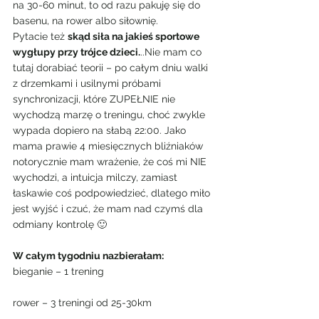
na 30-60 minut, to od razu pakuję się do 
basenu, na rower albo siłownię.
Pytacie też 
skąd siła na jakieś sportowe 
wygłupy przy trójce dzieci.
..Nie mam co 
tutaj dorabiać teorii – po całym dniu walki 
z drzemkami i usilnymi próbami 
synchronizacji, które ZUPEŁNIE nie 
wychodzą marzę o treningu, choć zwykle 
wypada dopiero na słabą 22:00. Jako 
mama prawie 4 miesięcznych bliźniaków 
notorycznie mam wrażenie, że coś mi NIE 
wychodzi, a intuicja milczy, zamiast 
łaskawie coś podpowiedzieć, dlatego miło 
jest wyjść i czuć, że mam nad czymś dla 
odmiany kontrolę 🙂
W całym tygodniu nazbierałam:
bieganie – 1 trening
rower – 3 treningi od 25-30km