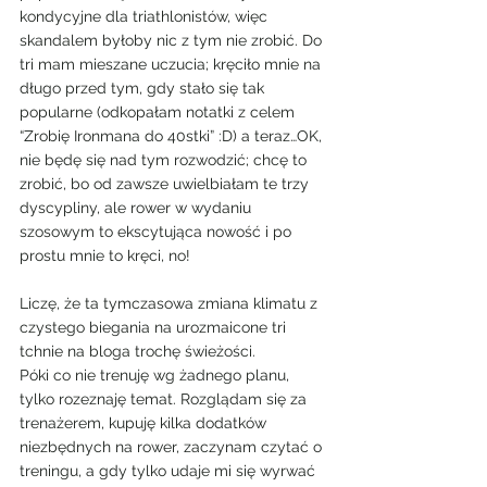
kondycyjne dla triathlonistów, więc 
skandalem byłoby nic z tym nie zrobić. Do 
tri mam mieszane uczucia; kręciło mnie na 
długo przed tym, gdy stało się tak 
popularne (odkopałam notatki z celem 
“Zrobię Ironmana do 40stki” :D) a teraz…OK, 
nie będę się nad tym rozwodzić; chcę to 
zrobić, bo od zawsze uwielbiałam te trzy 
dyscypliny, ale rower w wydaniu 
szosowym to ekscytująca nowość i po 
prostu mnie to kręci, no!
Liczę, że ta tymczasowa zmiana klimatu z 
czystego biegania na urozmaicone tri 
tchnie na bloga trochę świeżości.
Póki co nie trenuję wg żadnego planu, 
tylko rozeznaję temat. Rozglądam się za 
trenażerem, kupuję kilka dodatków 
niezbędnych na rower, zaczynam czytać o 
treningu, a gdy tylko udaje mi się wyrwać 