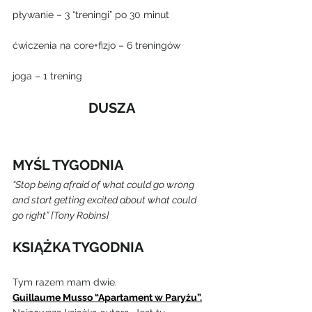
pływanie – 3 “treningi” po 30 minut
ćwiczenia na core+fizjo – 6 treningów
joga – 1 trening
DUSZA
MYŚL TYGODNIA
“Stop being afraid of what could go wrong 
and start getting excited about what could 
go right” [Tony Robins]
KSIĄŻKA TYGODNIA
Tym razem mam dwie.
Guillaume Musso “Apartament w Paryżu”.