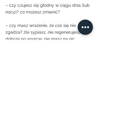
– czy czujesz się głodny w ciągu dnia (lub 
nocy)? co możesz zmienić?
– czy masz wrażenie, że coś się nie 
zgadza? źle sypiasz, nie regenerujesz się 
dobrze po sporcie, nie masz na nic 
ochoty? spróbuj wyłapać jakąś zależność, 
powtarzalność
– co myślisz o jedzeniu? to dla Ciebie 
czysta przyjemność, czy może powód do 
wyrzutów sumienia i wahania nastroju?
Warto zrobić to na papierze, bo ręczne 
notatki mają często większą “moc 
sprawczą” niż te zrobione na komputerze.
Poprzednie odcinki 
Back on Track
 znajdziesz 
tu: 
część 1
 | 
część 2 
| 
część 3
A Ty daj znać, jeśli ten cykl jest dla Ciebie 
przydatny – albo chociaż ciekawy 😉