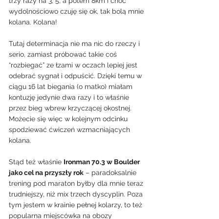
trzy razy na 3, 5, a potem 8km i choć 
wydolnościowo czuję się ok, tak bolą mnie 
kolana. Kolana!
Tutaj determinacja nie ma nic do rzeczy i 
serio, zamiast próbować takie coś 
“rozbiegać” ze łzami w oczach lepiej jest 
odebrać sygnał i odpuścić. Dzięki temu w 
ciągu 16 lat biegania (o matko) miałam 
kontuzję jedynie dwa razy i to właśnie 
przez bieg wbrew krzyczącej okostnej.
Możecie się więc w kolejnym odcinku 
spodziewać ćwiczeń wzmacniających 
kolana.
Stąd też właśnie 
Ironman 70.3 w Boulder 
jako cel na przyszły rok
 – paradoksalnie 
trening pod maraton byłby dla mnie teraz 
trudniejszy, niż mix trzech dyscyplin. Poza 
tym jestem w krainie pełnej kolarzy, to też 
popularna miejscówka na obozy 