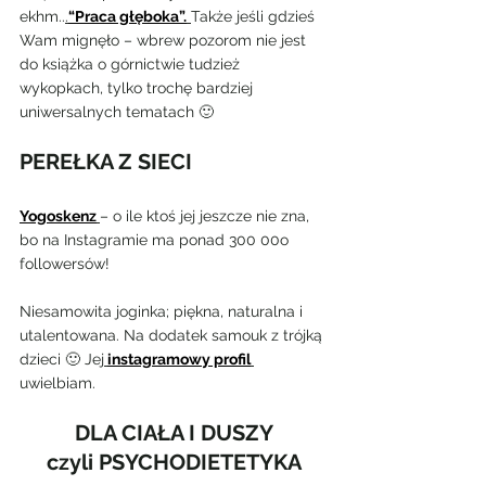
ekhm..
.
“Praca głęboka”.
Także jeśli gdzieś 
Wam mignęło – wbrew pozorom nie jest 
do książka o górnictwie tudzież 
wykopkach, tylko trochę bardziej 
uniwersalnych tematach 🙂
PEREŁKA Z SIECI
Yogoskenz
– o ile ktoś jej jeszcze nie zna, 
bo na Instagramie ma ponad 300 00o 
followersów!
Niesamowita joginka; piękna, naturalna i 
utalentowana. Na dodatek samouk z trójką 
dzieci 🙂 Jej
instagramowy profil
uwielbiam.
DLA CIAŁA I DUSZY
czyli PSYCHODIETETYKA