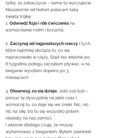
tylko, że zobaczycie – same to wyczujecie. 
Niezależnie od historii polecam taką 
świętą trójkę:
1. 
Odwiedź fizjo i rób ćwiczenia
 na 
wzmocnienie mdm i brzucha.
2. 
Zaczynaj od najprostszych rzeczy
 i tych, 
które najmniej obciążą to, co się 
napracowało w ciąży. Stąd też właśnie po 
6 tygodniu połogu zaczęłam pływać, a na 
bieganie wyszłam dopiero po 3 
miesiącach.
3. 
Obserwuj, co się dzieje.
 Jeśli coś boli – 
porzuć tę dyscyplinę na jakiś czas i 
wzmocnij to, co daje się we znaki. Nic, nic, 
nic na siłę, bo to się wszystko potem 
niestety na nas zemści.
I właśnie dlatego czuję, że muszę 
wyhamować z bieganiem. Byłam zaledwie 