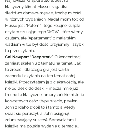
Najnowsza książka autora. Jest tu 
klasyczny klimat Musso: zagadka, 
śledztwo damsko-męskie, trochę miłości 
w różnych wydaniach. Nadal moim top od 
Musso jest “Potem” i tego kolejne książki 
czytam szukając tego WOW, które wtedy 
czułam, ale “Apartament” z malarskim 
wątkiem w tle był dość przyjemny i szybki 
to przeczytania.
Cal Newport “Deep work”. 
O koncentracji, 
zamiast skakaniu z tematu na temat. Jak 
to zrobić i dlaczego gra jest warta 
zachodu i czytania na ten temat całej 
książki. Przeczytałam ją z ciekawością, ale 
nie od deski do deski – męczą mnie już 
trochę te klasyczne, amerykańskie historie 
konkretnych osób (typu wiecie, pewien 
John z Idaho zrobił to i tamto a wtedy 
świat się poruszył, a John osiągnął 
zdumiewający sukces). Sprawdziłam i 
książka ma polskie wydanie 0 temacie…