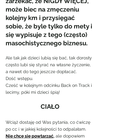
zarzekać, że NIGDY WIĘCEJ, 
może biec na zmęczeniu 
kolejny km i przysięgać 
sobie, że byle tylko do mety i 
się wypisuje z tego (często) 
masochistycznego biznesu.
Ale tak jak dzieci lubią się bać, tak dorosły 
często lubi się styrać na własne życzenie, 
a nawet do tego jeszcze dopłacać.
Dość wstępu.
Cześć w kolejnym odcinku Back on Track i 
lecimy, póki mi dzieci śpią!
CIAŁO
Wciąż dostaję od Was pytania, co ćwiczę 
po cc i w jakiej kolejności to odpalałam. 
Nie chcę się powtarzać
,
 ale dopowiem 