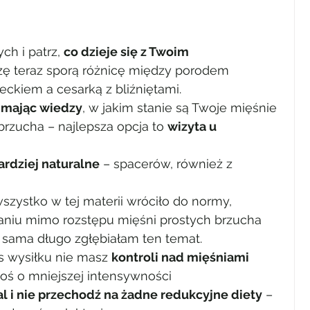
ch i patrz, 
co dzieje się z Twoim 
ę teraz sporą różnicę między porodem 
eckiem a cesarką z bliźniętami.
e mając wiedzy
, w jakim stanie są Twoje mięśnie 
brzucha – najlepsza opcja to 
wizyta u 
ardziej naturalne
 – spacerów, również z 
 wszystko w tej materii wróciło do normy, 
aniu mimo rozstępu mięśni prostych brzucha 
 sama długo zgłębiałam ten temat.
s wysiłku nie masz 
kontroli nad mięśniami 
coś o mniejszej intensywności
cal i nie przechodź na żadne redukcyjne diety
 – 