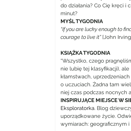
do działania? Co Cię kręci i 
minut?
MYŚL TYGODNIA
“If you are lucky enough to find
courage to live it”
 [John Irving
KSIĄŻKA TYGODNIA
“Wszystko, czego pragnęliśmy
nie lubię tej klasyfikacji), a
kłamstwach, uprzedzeniach 
o uczuciach. Żadna tam wielk
niej czas podczas nocnych 
INSPIRUJĄCE MIEJSCE W SI
Eksploratorka.
 Blog dziewczy
uporządkowane życie. Odwie
wymiarach: geograficznym i 